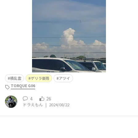
と、また雷雨になりそうな雲が。。。😱 中央の積乱雲で
すが、10分程前には無かった。10分程前の同じ方向の
雲。😅当然ですが、雨雲レーダーには何も無い。ゲリラ
豪雨の予測アプリもでてきているが、まだ東京・大阪の一
積乱雲
ゲリラ豪雨
アツイ
TORQUE G06
4
26
ドラえもん
|
2024/08/22