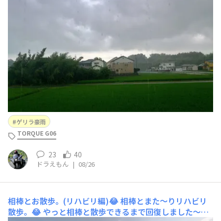
いました。😰少しでも気温が下がってくれれば良いんで
すけどね〜。😅
ゲリラ豪雨
TORQUE G06
23
40
ドラえもん
|
08/26
相棒とお散歩。(リハビリ編)😂
相棒とまた～りリハビリ
散歩。😂 やっと相棒と散歩できるまで回復しました〜。