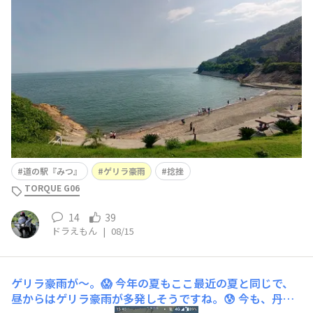
＼(^o^)／✌️＼(^o^)／ 道の駅『みつ』まで走れました
よ〜。。。😂☺️😂海風が気持良かったで〜す。✌️☺️✌️ 先
日、ド素人の警備員が相棒を身体で停めようと突進してき
たのを避ける際に、右足
道の駅『みつ』
ゲリラ豪雨
捻挫
TORQUE G06
14
39
ドラえもん
|
08/15
ゲリラ豪雨が〜。😱
今年の夏もここ最近の夏と同じで、
昼からはゲリラ豪雨が多発しそうですね。😰 今も、丹波