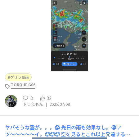
市近辺で１時間雨量が160mm以上の所が。。。😵‍💫 災害が
起きない事を願うばかりです。😓
ゲリラ豪雨
TORQUE G06
8
32
ドラえもん
|
2025/07/08
ヤバそうな雲が。。。😱
先日の雨も効果なし。😭ア
ツ〜〜〜〜〜イ。🥵🥵🥵 空を見るとこれ以上発達する