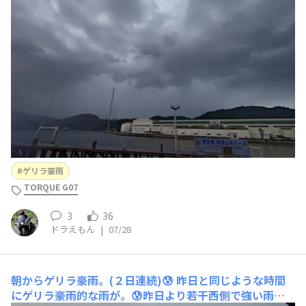
を浴びる事になってしまいました。。。😱😨😱雨雲レー
ダー情報で雨量が160mmってなってましたが雨粒が異常
にデカいし当たると痛い。。。😨😨😨G07をナビとして使
用してましたが、雨が当たると画面が片手モードになった
り
ゲリラ豪雨
TORQUE G07
3
36
ドラえもん
|
07/28
朝からゲリラ豪雨。(２日連続)😰
昨日と同じような時間
にゲリラ豪雨的な雨が。😰昨日より若干西側で強い雨