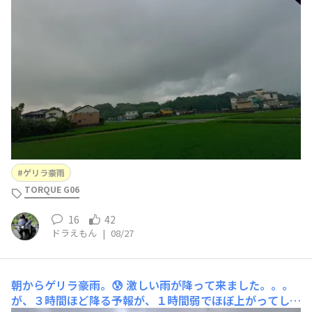
が。😣
ゲリラ豪雨
TORQUE G06
16
42
ドラえもん
|
08/27
朝からゲリラ豪雨。😰
激しい雨が降って来ました。。。
が、３時間ほど降る予報が、１時間弱でほぼ上がってしま