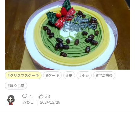
味しいな😋
クリスマスケーキ
ケーキ
栗
小豆
宇治抹茶
ほうじ茶
4
33
ゐちこ
|
2024/12/26