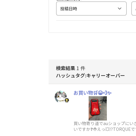
投稿日時
検索結果
1 件
ハッシュタグ:キャリーオーバー
お買い物🛒😀💨✨
買い物寄り道でauショップにいき
いですか❓️⛑️えっ💥⁉️TOR
す💦😀えー💥⁉️