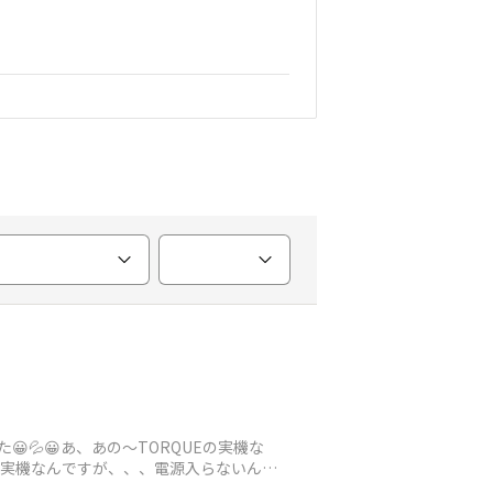
💦😀あ、あの～TORQUEの実機な
ゃなくて実機なんですが、、、電源入らないんで