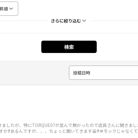
昇順
さらに絞り込む
検索
投稿日時
ましたが、特にTORQUE07が並んで無かったので店員さんに聞きました
QUEですか❓️あるんですが、、、ちょっと聞いてきます😀❓️🪖モックじ