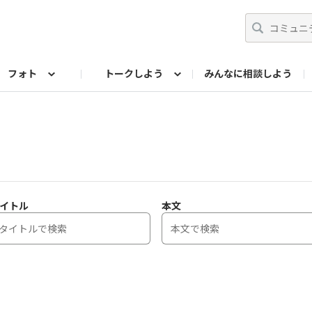
フォト
トークしよう
みんなに相談しよう
らせ
07公式サイト
TORQUEサークル
#フォトコンテスト「夏の思い出ワンシーン」
編集部のつぶやき（アーカイブ）
歴代モデル
【会員限定】ニュース
フォ
イトル
本文