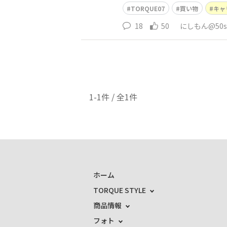
TORQUE07
買い物
キャ
18
50
にしもん@50s 
1-1件 / 全1件
ホーム
TORQUE STYLE
商品情報
フォト