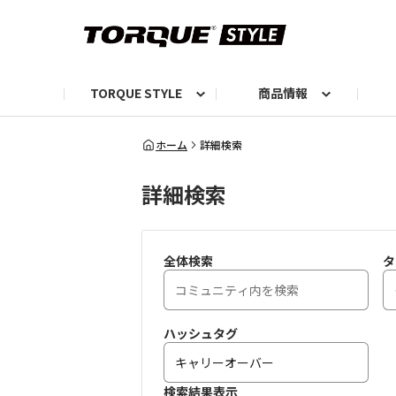
TORQUE STYLE
商品情報
お知らせ
TORQUEニュース
TORQUEフォト
自己紹介しよう
編集部の日常フォト
TORQUIZ【投票企画】
TORQUEトーク
G07エピソード投稿📸
よみもの
編集部からのおし
G
ホーム
詳細検索
詳細検索
全体検索
タ
ハッシュタグ
検索結果表示