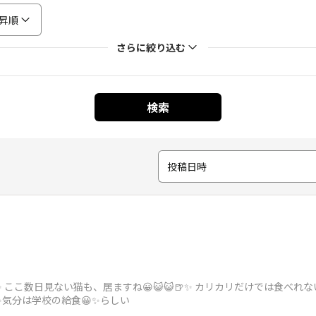
昇順
さらに絞り込む
検索
投稿日時
✨ ここ数日見ない猫も、居ますね😀😺😺🍺✨ カリカリだけでは食べ
✨気分は学校の給食😀✨らしい