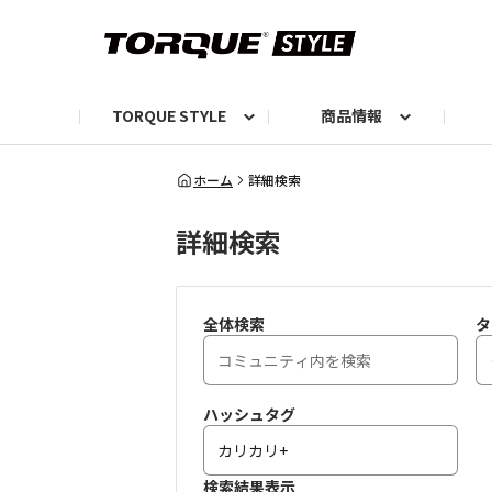
TORQUE STYLE
商品情報
お知らせ
TORQUEニュース
TORQUEフォト
自己紹介しよう
編集部の日常フォト
TORQUIZ【投票企画】
TORQUEトーク
G07エピソード投稿📸
よみもの
編集部からのおし
G
ホーム
詳細検索
詳細検索
全体検索
タ
ハッシュタグ
検索結果表示