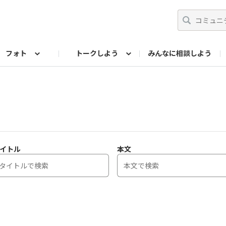
フォト
トークしよう
みんなに相談しよう
らせ
07公式サイト
TORQUEサークル
#フォトコンテスト「夏の思い出ワンシーン」
編集部のつぶやき（アーカイブ）
歴代モデル
【会員限定】ニュース
フォ
イトル
本文