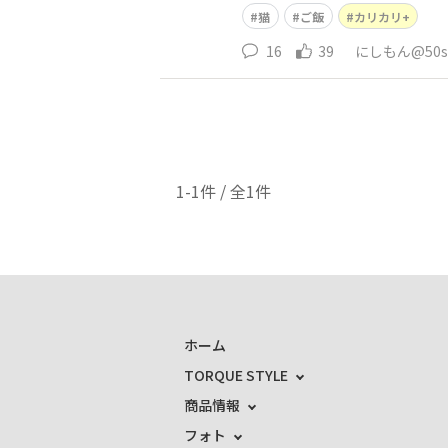
猫
ご飯
カリカリ+
16
39
にしもん@50s 
1-1件 / 全1件
ホーム
TORQUE STYLE
商品情報
フォト