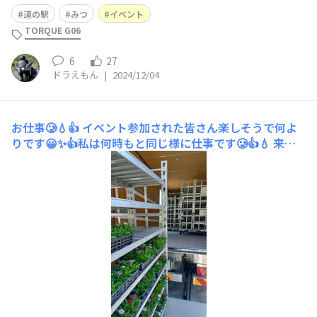
道の駅
みつ
イベント
TORQUE G06
6
27
ドラえもん
|
2024/12/04
お仕事🥲💧👍
イベント参加された皆さん楽しそうで何よ
りです😀✨👍私は何時もと同じ様に仕事です🥲👍💧 来年
の11周年には羽振りが良くなっていれば良いのです
が、、、🍺😀💦 2次会❓️最初の1杯は奢るぜ〜😀🍺👍（ケ
チ） えっ💦au