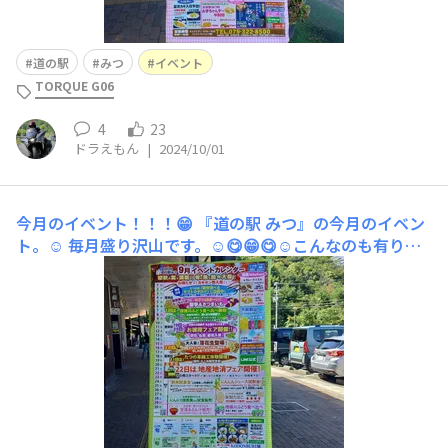
道の駅
みつ
イベント
TORQUE G06
4
23
ドラえもん
|
2024/10/01
今月のイベント！！！😁
『道の駅 みつ』の今月のイベン
ト。☺️ 毎月盛り沢山です。☺️😋😁😋☺️こんなのも有りま
したよ。
運転手付きの車でお越しの際は…。😋🍺😋