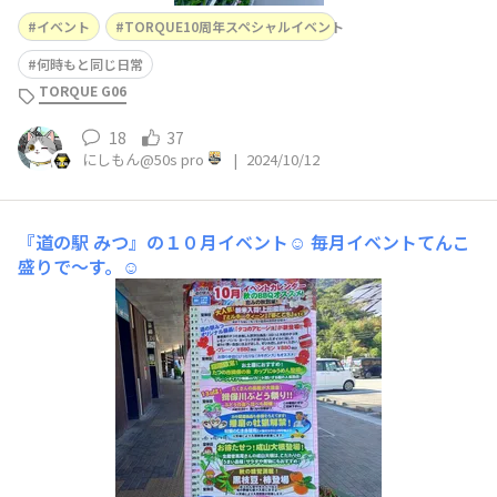
イベント
TORQUE10周年スペシャルイベント
何時もと同じ日常
TORQUE G06
18
37
にしもん@50s pro
|
2024/10/12
『道の駅 みつ』の１０月イベント☺️
毎月イベントてんこ
盛りで〜す。☺️