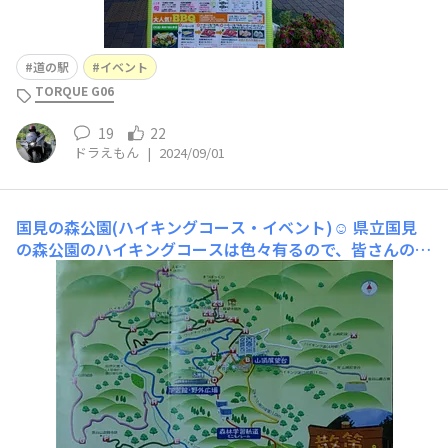
道の駅
イベント
TORQUE G06
19
22
ドラえもん
|
2024/09/01
国見の森公園(ハイキングコース・イベント)☺️
県立国見
の森公園のハイキングコースは色々有るので、皆さんのレ
ベルに合わせたコースで楽しんでみてください。☺️☺️☺️
(今回は野外広場から展望台までのルートでした。☺️) 他
にも体験コースが色々と有るようです。👇