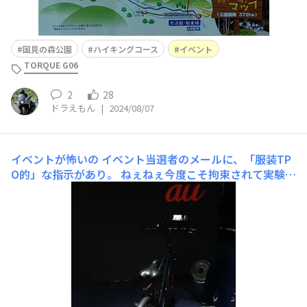
国見の森公園
ハイキングコース
イベント
TORQUE G06
2
28
ドラえもん
|
2024/08/07
イベントが怖いの
イベント当選者のメールに、「服装TP
O的」な指示があり。 ねぇねぇ今度こそ拘束されて実験さ
れちゃうの？それともTORQUE握りしめ某国へ連れて行か
れるぅ・・と色々と妄想しつつ。 前回はガラス張り会議
室。今回は地下スペースで天井と壁が真っ黒・・au＆京
セラさん無意識だと思うけど、毎