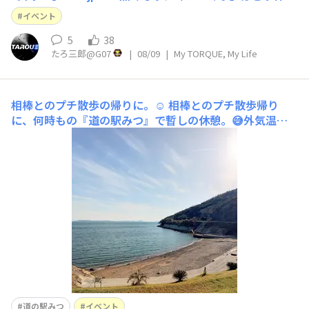
る？ シャープ開発者が語った設計の秘密 (1/2) 】https://
イベント
ascii.jp/elem/000/004/310/4310754/ AQUOSの排熱/放熱
方法に注目です。また
5
38
たろ三郎@G07
|
08/09
|
My TORQUE, My Life
相棒とのプチ散歩の帰りに。☺️
相棒とのプチ散歩帰り
に、何時もの『道の駅みつ』で暫しの休憩。😅外気温は
１３℃表示しましたが、風が冷たく寒かったです。🥶来月
のイベント盛り沢山です。☺️気になったイベントが有れば
一度訪問してみて下さい。☺️☺️☺️
道の駅みつ
イベント