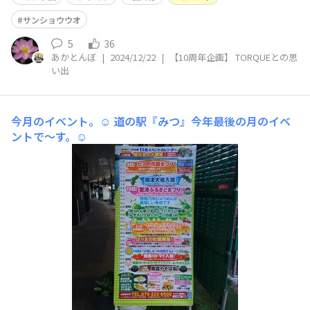
サンショウウオ
5
36
あかとんぼ
|
2024/12/22
|
【10周年企画】 TORQUEとの思
い出
今月のイベント。☺️
道の駅『みつ』今年最後の月のイベ
ントで〜す。☺️