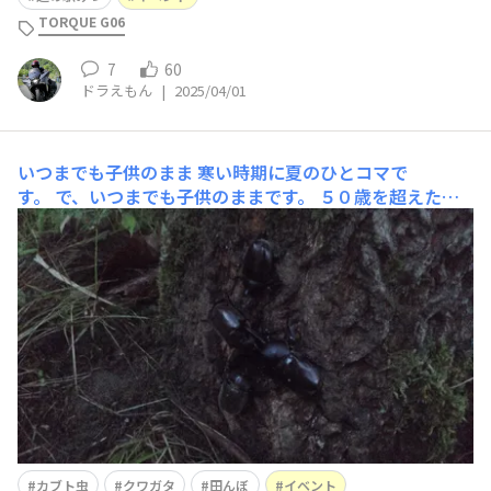
TORQUE G06
7
60
ドラえもん
|
2025/04/01
いつまでも子供のまま
寒い時期に夏のひとコマで
す。 で、いつまでも子供のままです。 ５０歳を超えたお
じさんになってもカブト虫やクワガタを見つけるのが大好
きです。 我が娘っ子には、小学１年生〜６年生の６年
間、農家さんの田んぼイベントで、春先の田植え、夏場に
生き物調査と雑草取り、秋には稲刈りの収
カブト虫
クワガタ
田んぼ
イベント