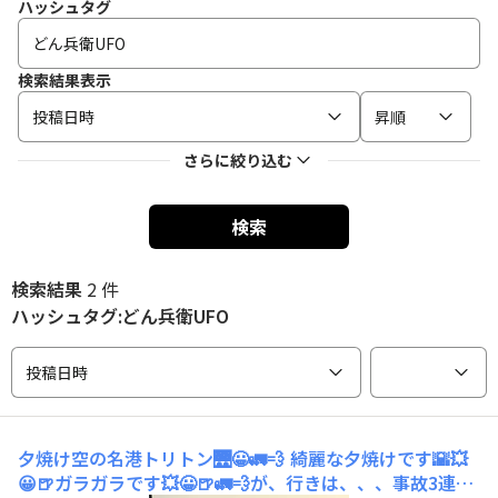
ハッシュタグ
検索結果表示
投稿日時
昇順
さらに絞り込む
検索
検索結果
2 件
ハッシュタグ:どん兵衛UFO
投稿日時
夕焼け空の名港トリトン🌉😀🚛💨
綺麗な夕焼けです🌇💥
😀🍺ガラガラです💥😀🍺🚛💨が、行きは、、、事故3連‼️