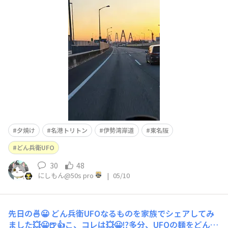
💥💥💥17時納品なのに間に合いません😱💦🍺とりあえず
遅れる旨を📞🥲💦到着したら待ってくれてました😀💥✨👍
トンボ帰りで家で、逆バージョン💥😀途中御在所SAに寄
りましたが、、、人が多すぎて食べれそうに無かったので
帰宅しました🥲💧明
夕焼け
名港トリトン
伊勢湾岸道
東名阪
どん兵衛UFO
30
48
にしもん@50s pro
|
05/10
先日の🍜😀
どん兵衛UFOなるものを家族でシェアしてみ
ました💥😀🍺👍こ、コレは💥😀⁉️多分、UFOの麺をどん兵