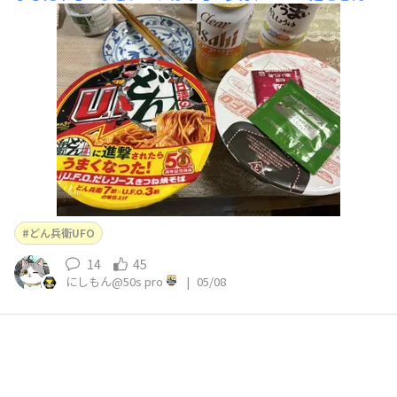
衛の粉で混ぜたら出来る味⁉️😀💦🍺普通に和風焼きそばと
して美味いです‼️でも2回目は無いです🥲🍺💧
どん兵衛UFO
14
45
にしもん@50s pro
|
05/08