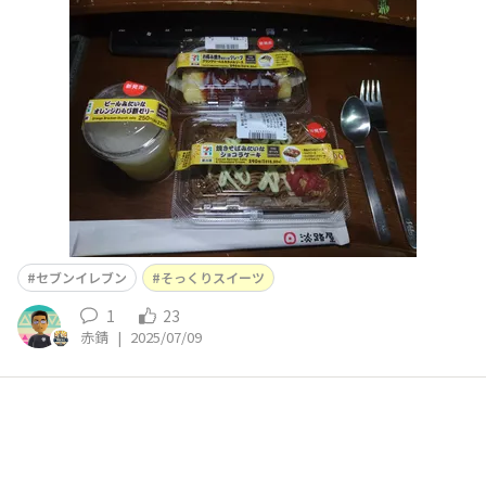
わらび餅ゼリー」「お好み焼きみたいなクレープ」「焼そ
ばみたいなショコラケーキ」 です。 流石に広島の虎屋本
舗さんのクオリティではありませんが、お手頃価格で見た
目が面白いですね。新作のビールとお好み焼きがいい感じ
セブンイレブン
そっくりスイーツ
1
23
赤錆
|
2025/07/09