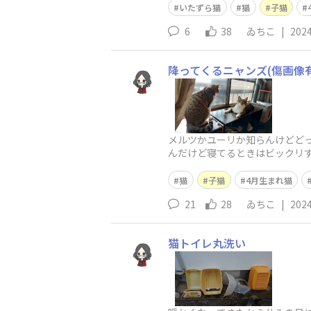
いたずら猫
猫
子猫
6
38
ゐちこ
|
2024
降ってくるニャンズ(傷画像
メルツかユーリか知らんけどど
んだけど寝てるときはビックリす
猫
子猫
4月生まれ猫
21
28
ゐちこ
|
2024
猫トイレ丸洗い