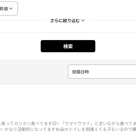
昇順
さらに絞り込む
検索
投稿日時
張ってカリカリ食べてます🐱✨「ウマイウマイ」と言いながら食べてますね
🐱✨かなり活動的になってますね😀🍺トイレを間違えてる子もいるので躾