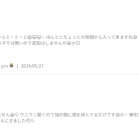
ーミーと😱😺😺✨ ほんとにちょっとの隙間から入って来ますね😅 でも
子では無いので認知はしませんが😀🍺💥
pro
|
2024/05/27
せん😀💦 ウニウニ動くので指の間に頭を挟んでるだけです😅🍺✨ 
えにきました🤕💦