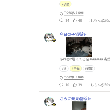
子猫
TORQUE G06
14
40
にしもん@50s 
今日の子猫😺✨
あれ😅❓増えてる😱🦝🦝🦝
猫
子猫
保護
TORQUE G06
10
39
にしもん@50s 
さらに発見😱🐱✨