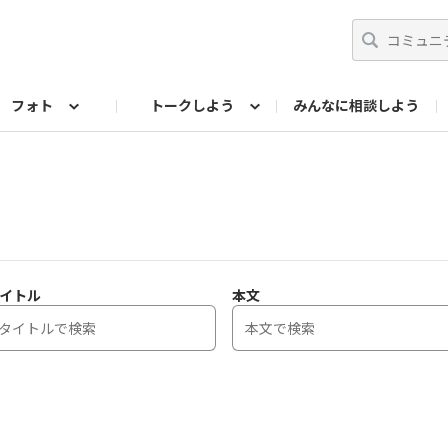
フォト
トークしよう
みんなに相談しよう
らせ
07公式サイト
TORQUEサークル
#フォトコンテスト「夏の思い出ワンシーン」
編集部のつぶやき（アーカイブ）
歴代モデル
【会員限定】ニュース
フォ
イトル
本文