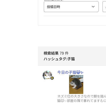
投稿日時
検索結果
79 件
ハッシュタグ:子猫
今日の子猫😺✨
ネズミ位の大きさなので脚を踏ん
猫🐱✨部屋の隅で暴れてます💪