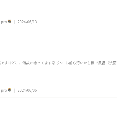
pro
|
2024/06/13
🦝 当然ですけど、、何故か唸ってます🐱ぅ゙〜 お前ら汚いから後で風呂（洗
pro
|
2024/06/06