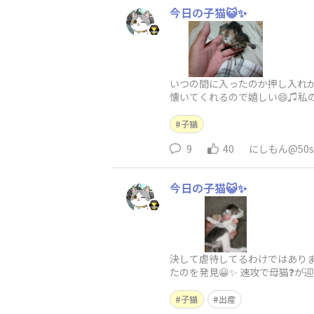
今日の子猫😺✨
いつの間に入ったのか押し入れからミ
懐いてくれるので嬉しい😄♫私の
子猫
9
40
にしもん@50s 
今日の子猫😺✨
決して虐待してるわけではありま
たのを発見😀✨ 速攻で母猫❓が迎
子猫
出産