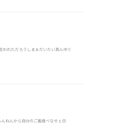
て言われただろうしまぁだいたい真ん中ぐ
へんねんから自分のご飯食べなせぇ😓