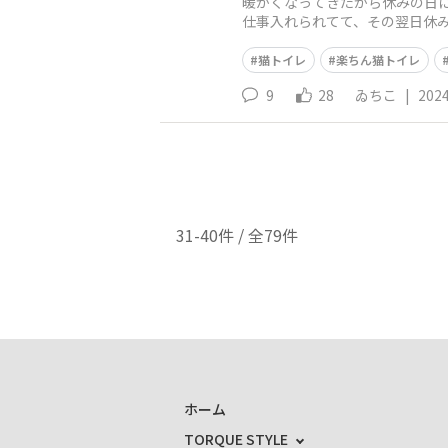
暖かくなってきたから休みの日
仕事入れられてて、その翌日休
レを丸洗いいたしました😇結婚
猫トイレ
楽ちん猫トイレ
9
28
ゐちこ
|
2024
31-40件 / 全79件
ホーム
TORQUE STYLE