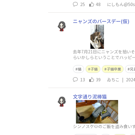
25
48
にしもん@50s 
ニャンズのバースデー(仮)
去年7月21日にニャンズを拾い
らいかしらということでハッピー
猫
子猫
子猫卒業
兄
13
39
ゐちこ
|
2024
文字通り泥棒猫
シンノスケ🐶のご飯を盗み食い