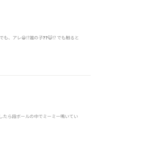
、アレ😀⁉️誰の子❓❓😺⁉️ でも触ると
帰宅したら段ボールの中でミーミー鳴いてい