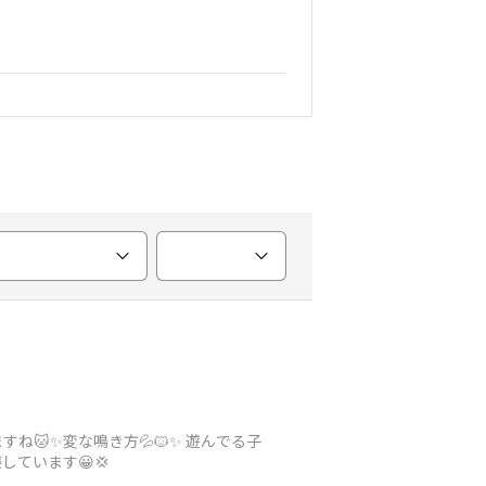
🐱✨変な鳴き方💦🐱✨ 遊んでる子
しています😀💢