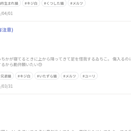
4月生まれ猫
キジ白
くつした猫
メルツ
/04/01
有注意)
っちかが寝てるときに上から降ってきて足を怪我するゐちこ。 傷入るの
るから勘弁願いたい😓
兄弟猫
キジ白
いたずら猫
メルツ
ユーリ
/03/31