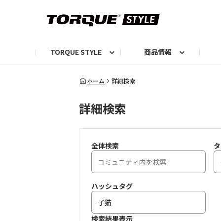
TORQUE STYLE
商品情報
お知らせ
TORQUEニュース
TORQUEフォト
自己紹介しよう
編集部の日常フォト
TORQUIZ【投票企画】
TORQUEトーク
G07エピソード投稿📸
よみもの
編集部からのおし
G
ホーム
詳細検索
詳細検索
全体検索
タ
ハッシュタグ
検索結果表示