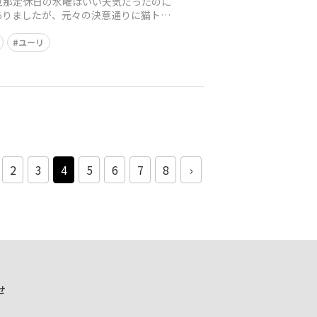
旦那定休日の水曜はいい天気だったのに
ありましたが、元々の決意通りに猫トイ
ユーリ
2
3
4
5
6
7
8
›
せ