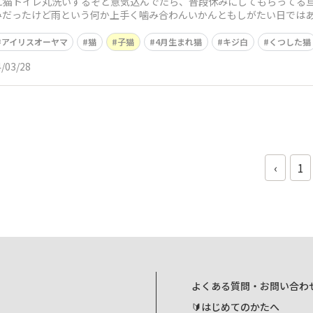
に猫トイレ丸洗いするぞと意気込んでたら、普段休みにしてもらってる
みだったけど雨という何か上手く噛み合わんいかんともしがたい日では
するとき新しく買
アイリスオーヤマ
猫
子猫
4月生まれ猫
キジ白
くつした猫
/03/28
‹
1
よくある質問・お問い合わ
🔰はじめてのかたへ