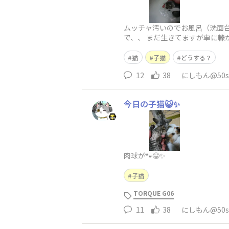
ムッチャ汚いのでお風呂（洗面台）
で、、 まだ生きてますが車に轢か
猫
子猫
どうする？
12
38
にしもん@50s 
今日の子猫😺✨
肉球が🐾😀✨
子猫
TORQUE G06
11
38
にしもん@50s 