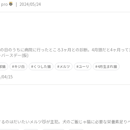
pro
|
2024/05/24
その日のうちに病院に行ったところ3ヶ月との診断。4月頭だと4ヶ月っ
バースデー(仮)
弟猫
キジ白
くつした猫
メルツ
ユーリ
4月生まれ猫
/04/15
するのはだいたいメルツ😼が主犯。犬のご飯じゃ猫に必要な栄養素足り