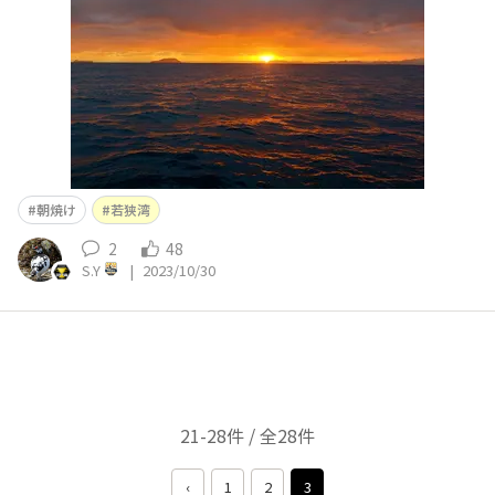
朝焼け
若狭湾
2
48
S.Y
|
2023/10/30
21-28件 / 全28件
‹
1
2
3