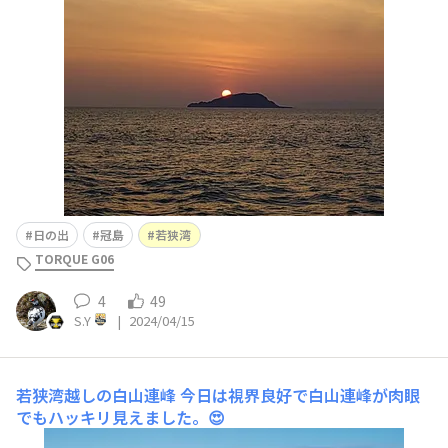
日の出
冠島
若狭湾
TORQUE G06
4
49
S.Y
|
2024/04/15
若狭湾越しの白山連峰
今日は視界良好で白山連峰が肉眼
でもハッキリ見えました。😍