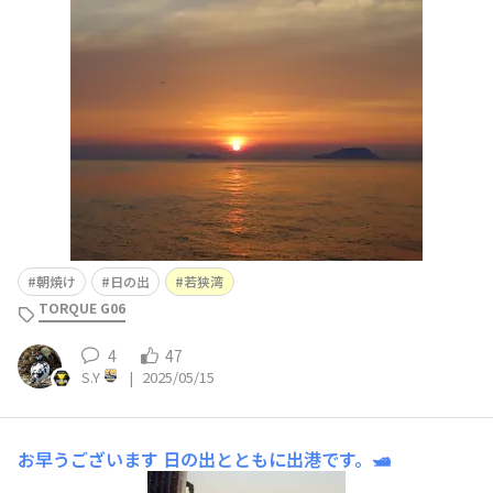
朝焼け
日の出
若狭湾
TORQUE G06
4
47
S.Y
|
2025/05/15
お早うございます
日の出とともに出港です。🛥️