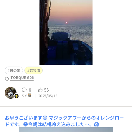
日の出
若狭湾
TORQUE G06
8
55
S.Y
|
2025/05/13
お早うございます😊
マジックアワーからのオレンジロー
ドです。😄今朝は結構冷え込みました…。🥶