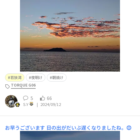
若狭湾
夜明け
朝焼け
TORQUE G06
5
66
S.Y
|
2024/09/12
お早うございます
日の出がだいぶ遅くなりましたね。😊