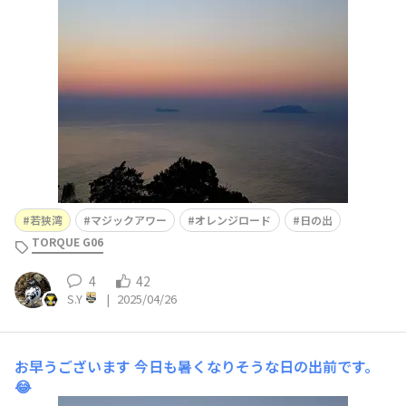
若狭湾
マジックアワー
オレンジロード
日の出
TORQUE G06
4
42
S.Y
|
2025/04/26
お早うございます
今日も暑くなりそうな日の出前です。
😂