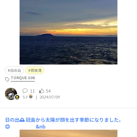
日の出
若狭湾
TORQUE G06
11
54
S.Y
|
2024/07/09
日の出🌅
冠島から太陽が顔を出す季節になりました。
😌 &nb