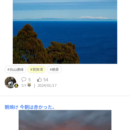
白山連峰
若狭湾
絶景
5
54
S.Y
|
2024/01/17
朝焼け
今朝は赤かった。