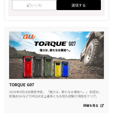
いいね
返信する
TORQUE G07
2026年3月18日発売予定。 「強さは、新たなる境地へ。」 耐泥水、
耐海水5mなどTORQUE史上最多となる耐久試験37項目をクリア。
詳細を見る