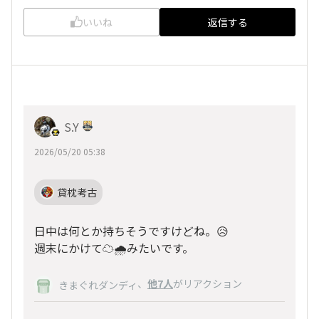
いいね
返信する
S.Y
2026/05/20 05:38
貸枕考古
日中は何とか持ちそうですけどね。😥
週末にかけて☁️🌧️みたいです。
、
他7人
がリアクション
きまぐれダンディ