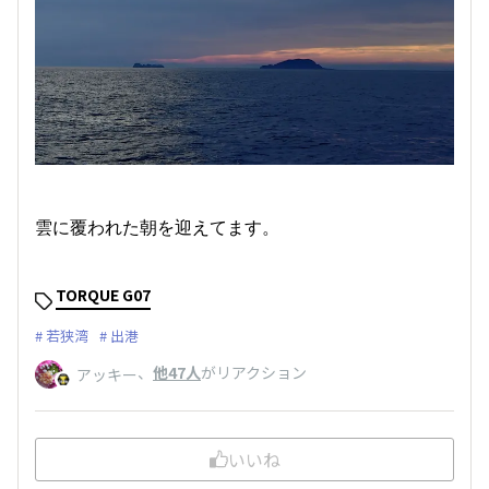
雲に覆われた朝を迎えてます。
TORQUE G07
若狭湾
出港
、
他47人
がリアクション
アッキー
いいね