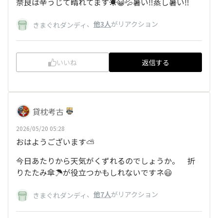
奈良は辛うじて晴れてます☀️😀💦暑い‼️蒸し暑い‼️
、
他3人
がリアクション
きまぐれダンディ
いいね
返信する
貸枕考古
2026/05/20 05:28
おはようございます⛅️
今日あたりから天気がくずれるのでしょうか。 折
りたたみ傘☂が役立つかもしれないですネ😃
、
他7人
がリアクション
きまぐれダンディ