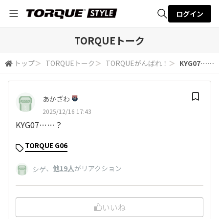
ログイン
全体検索
TORQUEトーク
トップ
＞
TORQUEトーク
＞
TORQUEがんばれ！
＞
KYG07……
検索
あかざわ
2025/12/16 17:43
KYG07……？
TORQUE G06
、
他19人
がリアクション
シゲ
いいね