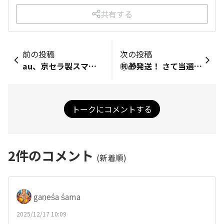
共有する
前の投稿
次の投稿
au、京セラ製スマホをTORQUE G07含む3機種展開へ、新シリーズ登場の可能性も浮上 https://sumahodigest.com/?p=49214 未知の機種型番【KYG05 KYG06 KYG07】が控えています TORQUE以外に想定されるauキャリア端末となるとキッズケータイとシニアスマホになりますが シニアスマホのほうはBASIO active3（KYG04）が2025年4月に発表済みです https://torque.kyocera.co.jp/chats/26firuv3xcniufvi TORQUE以外の二つの機種はわかりません 京セラのモバイル事業の方向転換から動向を見守って来ましたが 京セラとauとの関係が維持されることは安心できる良いことだと思います TORQUEをフリースマホにして欲しいといってもauと京セラが離れれば 京セラはTORQUE開発を独自継続する必要がなくなり DuraForce EXに一本化するのが自然ということになってしまうからです
㊗️🎁発送！ さて当選しているかな。ドッキドキっすよ。
トークにコメントする
2
件のコメント
(新着順)
gaṇeśa śama
2025/12/17 10:09