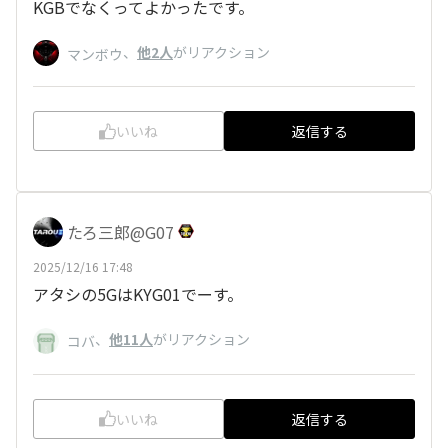
KGBでなくってよかったです。
、
他2人
がリアクション
マンボウ
いいね
返信する
たろ三郎@G07
2025/12/16 17:48
アタシの5GはKYG01でーす。
、
他11人
がリアクション
コバ
いいね
返信する