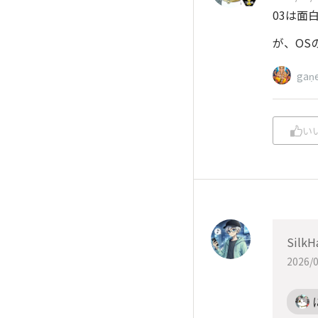
03は面白
が、OS
gaṇ
い
SilkH
2026/0