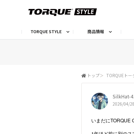
TORQUE STYLE
商品情報
お知らせ
TORQUEニュース
TORQUEフォト
自己紹介しよう
編集部の日常フォト
TORQUIZ【投票企画】
TORQUEトーク
G07エピソード投稿📸
よみもの
編集部からのおし
G
トップ
＞
TORQUEトー
SilkHat-
2026/04/28
いまだにTORQUE
1年ほど前に別のス