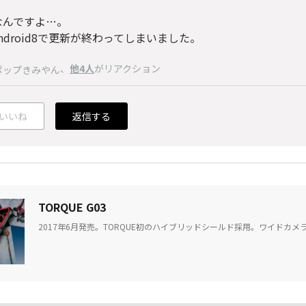
なんですよ…。
ndroid8で更新が終わってしまいました。
、
他4人
がリアクション
ポップきみやん
いいね
返信する
TORQUE G03
2017年6月発売。TORQUE初のハイブリッドシールド採用。ワイドカメラ&Act