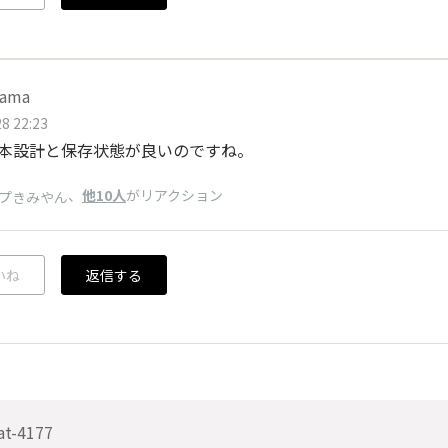
śama
8 22:23
基本設計と保存状態が良いのですね。
、
他10人
がリアクション
プきみやん
いね
返信する
at-4177