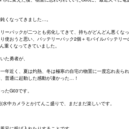
が鈍くなってきました…。
テリーパックが二つとも劣化してきて、持ちがどんどん悪くな
り使おうと思い、バッテリーパック2個＋モバイルバッテリー
どん重くなってきていました。
抜いた勇者が、
、一年近く、夏は灼熱、冬は極寒の自宅の物置に一度忘れ去ら
時、普通に起動した感動が凄かった…！
ったG03です。
機能(水中カメラとか)てんこ盛りで、まだまだ楽しいです。
、風呂に投げ入れたりすることです。