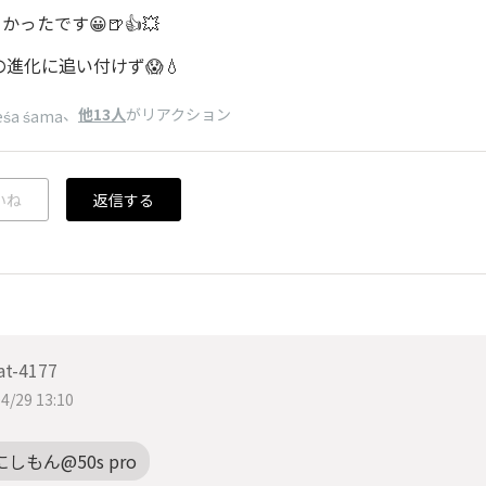
かったです😀🍺👍💥
の進化に追い付けず😱💧
、
他13人
がリアクション
eśa śama
いね
返信する
at-4177
4/29 13:10
にしもん@50s pro