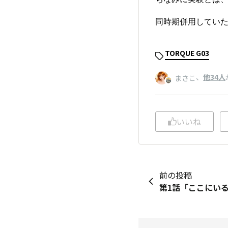
同時期併用していたi
TORQUE G03
、
他34人
まさこ
いいね
前の投稿