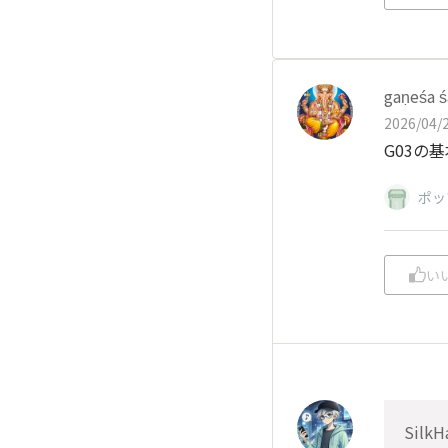
gaṇeśa 
2026/04/2
G03の
ポッ
い
SilkH