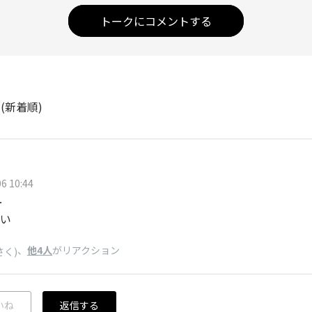
トークにコメントする
ト
(新着順)
6 10:44
…
い
、
他4人
がリアクション
さく)
いね
返信する