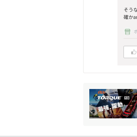
そう
確かa