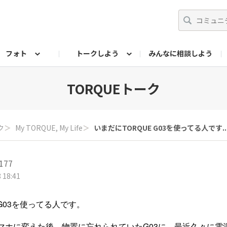
フォト
トークしよう
みんなに相談しよう
らせ
07公式サイト
TORQUEサークル
#フォトコンテスト「夏の思い出ワンシーン」
編集部のつぶやき（アーカイブ）
歴代モデル
【会員限定】ニュース
フォ
TORQUEトーク
ク
＞
My TORQUE, My Life
＞
いまだにTORQUE G03を使ってる人です..
4177
 18:41
 G03を使ってる人です。
マホに変えた後、物置に忘れられていたG03に、最近久々に電