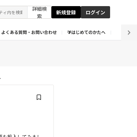
詳細検
新規登録
ログイン
索
よくある質問・お問い合わせ
🔰はじめてのかたへ
編集部
ト企画アーカイブ
【会員限定】壁紙倉庫
.
源を投入してみまし