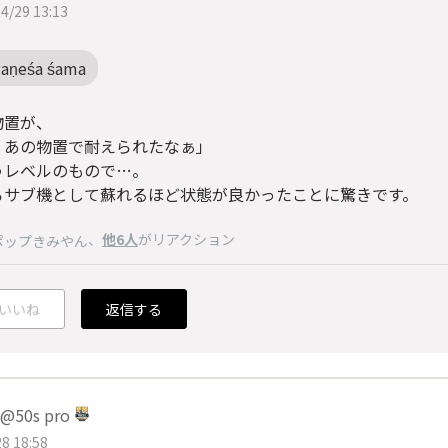
4/29 13:13
gaṇeśa śama
物置が、
くあの物置で耐えられたなぁ」
うレベルのもので…。
ろサブ機として蘇れるほど状態が良かったことに驚きです。
、
他6人
がリアクション
ポップきみやん
いいね
返信する
50s pro
8 18:58