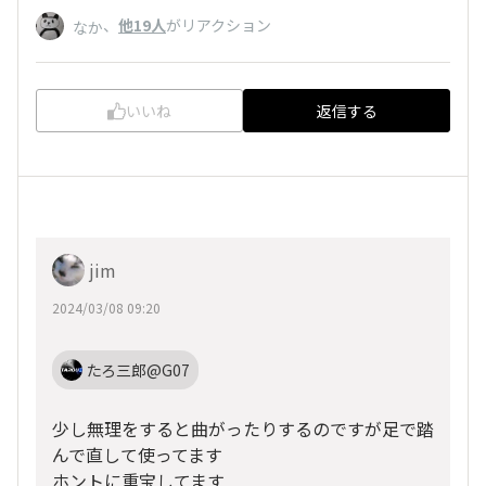
、
他19人
がリアクション
なか
いいね
返信する
jim
2024/03/08 09:20
たろ三郎@G07
少し無理をすると曲がったりするのですが足で踏
んで直して使ってます
ホントに重宝してます