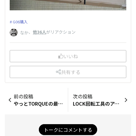
G06購入
、
他36人
がリアクション
なか
いいね
共有する
前の投稿
次の投稿
やっとTORQUEの最新機種に機種変更(^o^) 縦の長さがまだ慣れないけど… 使いこなしていこうっと(^o^)
LOCK回転工具のアクセサリー化 ストラップからワンタッチ着脱式で回転工具にもなるスマホリングでも 作ってほしいです
トークにコメントする