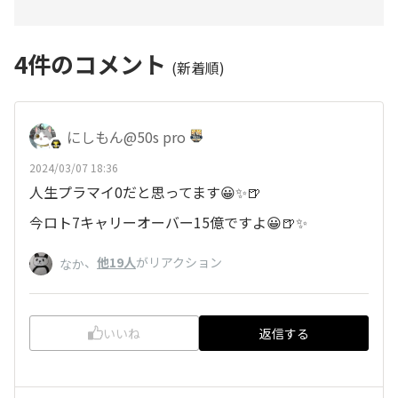
4
件のコメント
(新着順)
にしもん@50s pro
2024/03/07 18:36
人生プラマイ0だと思ってます😀✨🍺
今ロト7キャリーオーバー15億ですよ😀🍺✨
、
他19人
がリアクション
なか
いいね
返信する