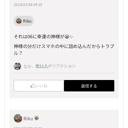
2024/03/08 09:20
Riku
それは06に幸運の神様が😀✨
神様の分だけスマホの中に詰め込んだからトラブ
ル？
、
他11人
がリアクション
なか
いいね
返信する
Riku