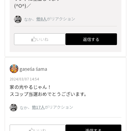
(^O^)／
、
他8人
がリアクション
なか
いいね
返信する
gaṇeśa śama
2024/03/07 14:54
家の光やるじゃん！
スコップ当選おめでとうございます。
、
他17人
がリアクション
なか
いいね
返信する