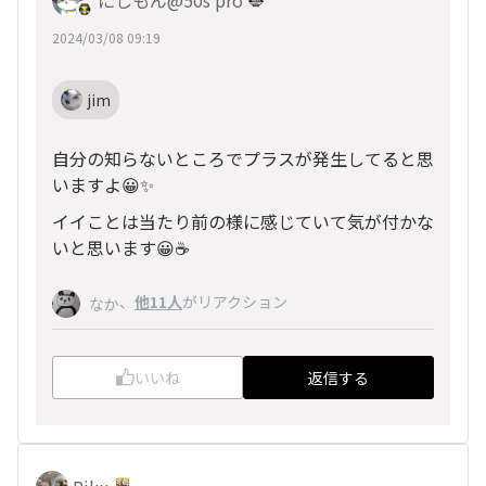
にしもん@50s pro
2024/03/08 09:19
jim
自分の知らないところでプラスが発生してると思
いますよ😀✨
イイことは当たり前の様に感じていて気が付かな
いと思います😀☕
、
他11人
がリアクション
なか
いいね
返信する