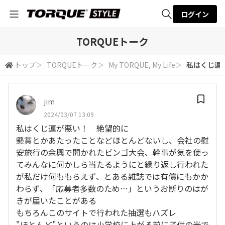
ログイン
全体検索
TORQUEトーク
トップ
＞
TORQUEトーク
＞
My TORQUE, My Life
＞
私はくじ運が
検索
jim
2024/03/07 13:09
私はくじ運が悪い！ 絶望的に
懸賞とかあたったことなどほとんどないし、会社の慰
安旅行の余興で開かれたビンゴ大会、幹事が気を使っ
てみんなに何かしら当たるようにと繰り返し行われた
が私だけ何ももらえず、とある雑誌では有償にもかか
わらず、「応募者多数のため…」というお断りのはが
きが届いたことがある
もちろんこのサイトで行われた抽選もハズレ
"ほとんど"というのは小学校に上がる前に子供の光で