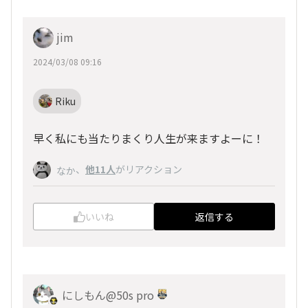
jim
2024/03/08 09:16
Riku
早く私にも当たりまくり人生が来ますよーに！
、
他11人
がリアクション
なか
いいね
返信する
にしもん@50s pro