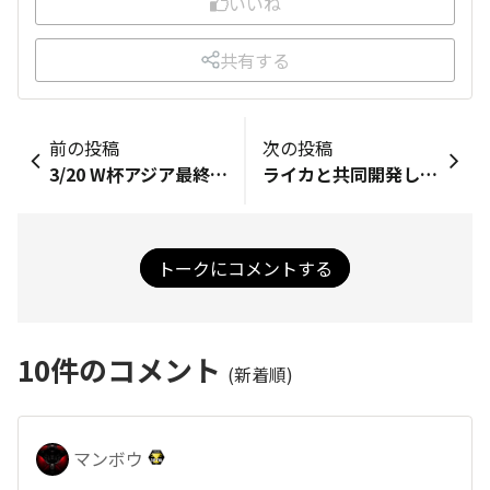
いいね
共有する
前の投稿
次の投稿
3/20 W杯アジア最終予選 日本 vs バーレーン戦があります。 勝てば史上最速でW杯出場決定です。DAZNで生配信です。 そんな試合直前にトルシエ元監督が選出『歴代最強ベストイレブン』がこちら… 三浦知良 香川 本田圭佑 中村俊輔 稲本 中田英寿 久保建英 長友 宮本 吉田麻也 川島
ライカと共同開発した2億画素望遠カメラを搭載したシャオミ新型“Xiaomi 15 Ultra”3月18日発売ですって。ライカと共同開発した大型イメージセンサーの2億画素望遠カメラを搭載した“クアッドカメラシステム”を採用。市場想定価格は16GB/512GBが17万9800円［税込］、16GB/1TBが19万9800円［税込］
トークにコメントする
10
件のコメント
(新着順)
マンボウ