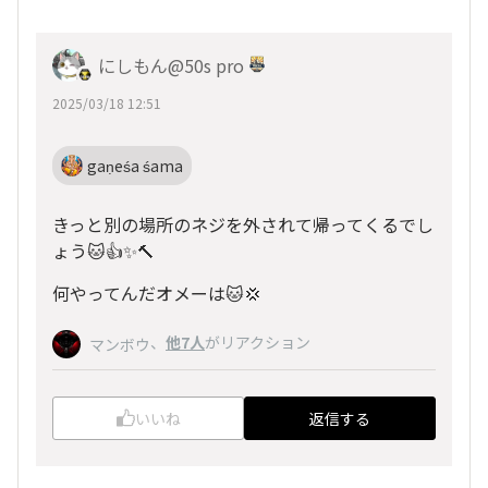
にしもん@50s pro
2025/03/18 12:51
gaṇeśa śama
きっと別の場所のネジを外されて帰ってくるでし
ょう🐱👍✨🔨
何やってんだオメーは🐱💢
、
他7人
がリアクション
マンボウ
いいね
返信する