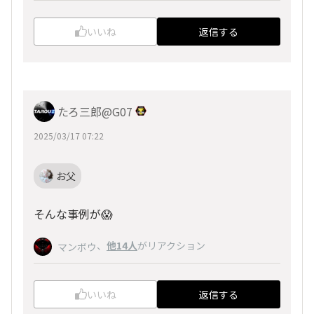
いいね
返信する
たろ三郎@G07
2025/03/17 07:22
お父
そんな事例が😱
、
他14人
がリアクション
マンボウ
いいね
返信する