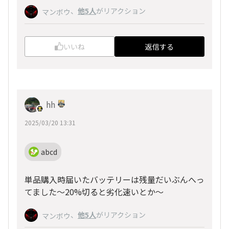
、
他5人
がリアクション
マンボウ
いいね
返信する
hh
2025/03/20 13:31
abcd
単品購入時届いたバッテリーは残量だいぶんへっ
てました～20%切ると劣化速いとか～
、
他5人
がリアクション
マンボウ