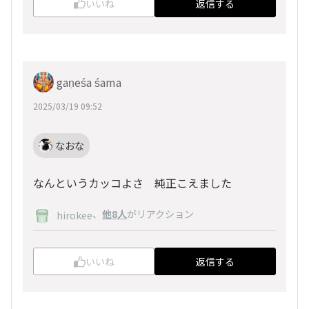
いいね
返信する
gaṇeśa śama
2025/03/19 09:52
なおな
なんというカッコよさ 純正こえました
、
他8人
がリアクション
hirokee
いいね
返信する