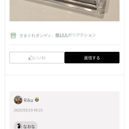
、
他13人
がリアクション
きまぐれダンディ
いいね
返信する
Riku
2025/03/19 09:23
なおな