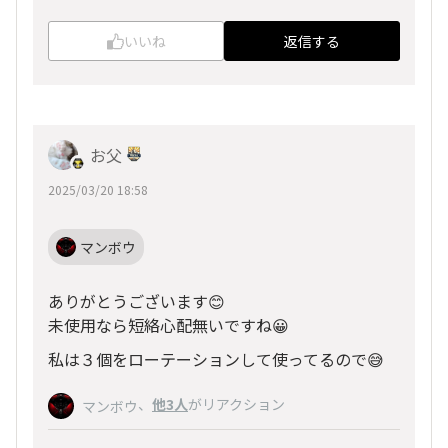
いいね
返信する
お父
2025/03/20 18:58
マンボウ
ありがとうございます😊
未使用なら短絡心配無いですね😀
私は３個をローテーションして使ってるので😅
、
他3人
がリアクション
マンボウ