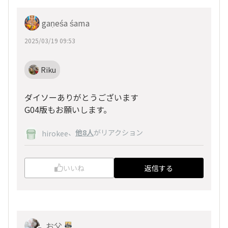
gaṇeśa śama
2025/03/19 09:53
Riku
ダイソーありがとうございます
G04版もお願いします。
、
他8人
がリアクション
hirokee
いいね
返信する
お父