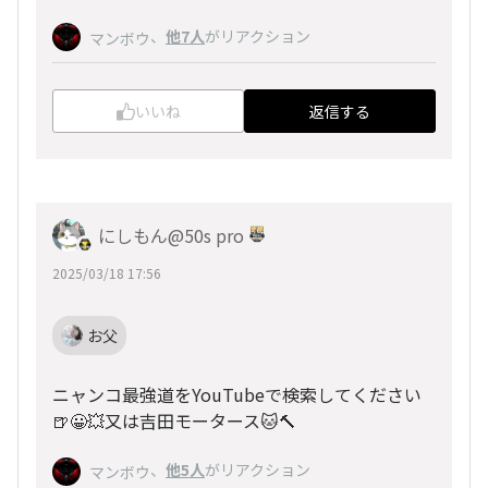
、
他7人
がリアクション
マンボウ
いいね
返信する
にしもん@50s pro
2025/03/18 17:56
お父
ニャンコ最強道をYouTubeで検索してください
🍺😀💥又は吉田モータース🐱🔨
、
他5人
がリアクション
マンボウ