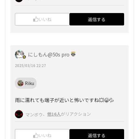
いいね
返信する
にしもん@50s pro
2025/03/16 22:27
Riku
雨に濡れても端子が近いと怖いですね💥😀💦
、
他16人
がリアクション
マンボウ
いいね
返信する