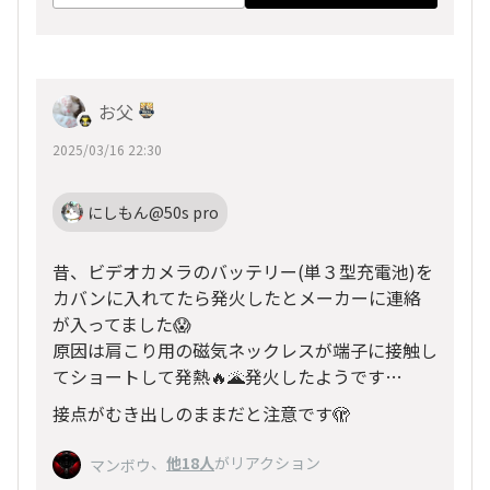
お父
2025/03/16 22:30
にしもん@50s pro
昔、ビデオカメラのバッテリー(単３型充電池)を
カバンに入れてたら発火したとメーカーに連絡
が入ってました😱
原因は肩こり用の磁気ネックレスが端子に接触し
てショートして発熱🔥🌋発火したようです…
接点がむき出しのままだと注意です🫣
、
他18人
がリアクション
マンボウ