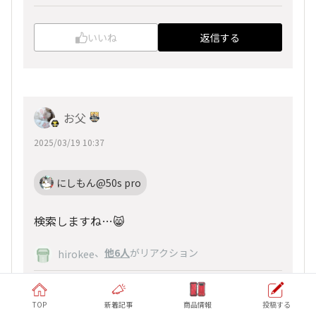
いいね
返信する
お父
2025/03/19 10:37
にしもん@50s pro
検索しますね…😸
、
他6人
がリアクション
hirokee
いいね
返信する
TOP
新着記事
商品情報
投稿する