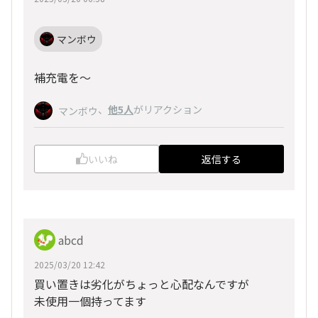
マンボウ
補充電を～
、
他5人
がリアクション
マンボウ
いいね
返信する
abcd
2025/03/20 12:42
買い置きは劣化がちょっと心配なんですが
未使用一個持ってます