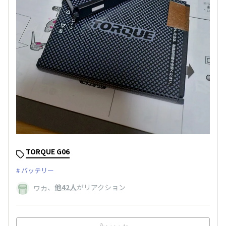
TORQUE G06
バッテリー
、
他42人
がリアクション
ワカ