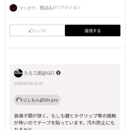
、
他18人
がリアクション
マンボウ
いいね
返信する
たろ三郎@G07
2025/03/16 22:21
にしもん@50s pro
各端子間が狭く、もしも鍵とかクリップ等の接触
が怖いのでテープを貼っています。汚れ防止にも
なるかと。