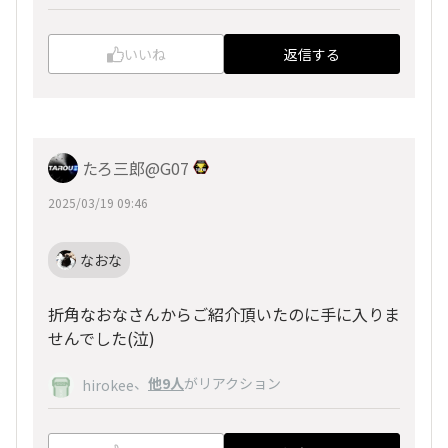
いいね
返信する
たろ三郎@G07
2025/03/19 09:46
なおな
折角なおなさんからご紹介頂いたのに手に入りま
せんでした(泣)
、
他9人
がリアクション
hirokee