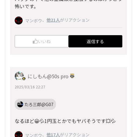
怖いです。
、
他21人
がリアクション
マンボウ
いいね
返信する
にしもん@50s pro
2025/03/16 22:27
たろ三郎@G07
なるほど😀💦1円玉とかでもヤバそうです💥💦
、
他17人
がリアクション
マンボウ