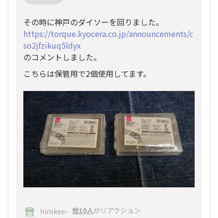
その時に神戸のダイソーを回りました。
https://torque.kyocera.co.jp/announcements/c
so2jfzikuq5ldyx
のコメントしました。
こちらは保管用で2個使用してます。
、
他10人
がリアクション
hirokee