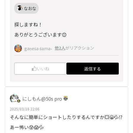
なおな
探しますね！
ありがとうございます😊
、
他2人
がリアクション
gaṇeśa śama
いいね
返信する
にしもん@50s pro
2025/03/16 22:06
そんなに簡単にショートしたりするんですか💥😀💦⁉️
あー怖い😰😱💦