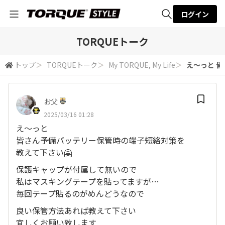
ログイン
全体検索
TORQUEトーク
トップ
＞
TORQUEトーク
＞
My TORQUE, My Life
＞
え〜っと 皆
検索
お父
2025/03/16 01:28
え〜っと
皆さん予備バッテリー保管時の端子短絡対策を
教えて下さい🤗
保護キャップが付属して無いので
私はマスキングテープを貼ってますが…
毎回テープ貼るのがめんどうなので
良い保管方法あれば教えて下さい
宜しくお願い致します