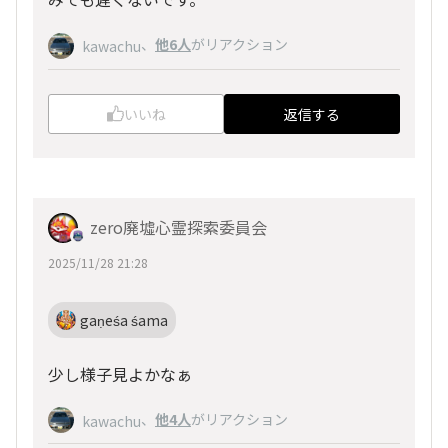
、
他6人
がリアクション
kawachu
いいね
返信する
zero廃墟心霊探索委員会
2025/11/28 21:28
gaṇeśa śama
少し様子見よかなぁ
、
他4人
がリアクション
kawachu