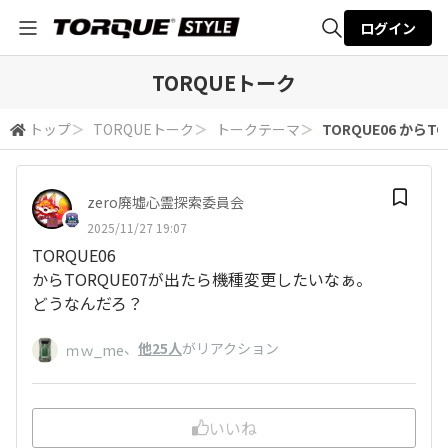
ログイン
全体検索
TORQUEトーク
トップ
＞
TORQUEトーク
＞
トークテーマ
＞
TORQUE06 からTO
検索
zero廃墟心霊探索委員会
2025/11/27 19:07
TORQUE06
からTORQUE07が出たら機種変更したいなぁ。
どうなんだろ？
、
他25人
がリアクション
ｍｗ_me
いいね