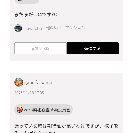
まだまだG04ですYO
、
他6人
がリアクション
kawachu
いいね
返信する
gaṇeśa śama
2025/11/28 17:35
zero廃墟心霊探索委員会
迷っている時は期待値が高いわけですが、様子を
みても遅くないです。