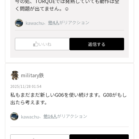
今の処、TORQUEでは発熱していても動作は全
く問題が出てません。☺️
、
他4人
がリアクション
kawachu
いいね
返信する
military鉄
2025/11/28 01:54
私もまだまだ新しいG06を使い続けます。G08がもし
出たら考えます。
、
他16人
がリアクション
kawachu