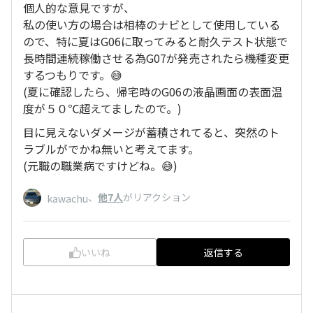
個人的な意見ですが、
私の使い方の場合は相棒のナビとして使用している
ので、特に夏はG06に取ってみると耐久テスト状態で
長時間連続稼働させる為G07が発売されたら機種変更
するつもりです。😅
(夏に確認したら、帰宅時のG06の液晶画面の表面温
度が５０℃超えてましたので。)
目に見えないダメージが蓄積されてると、突然のト
ラブルがでかね無いと考えてます。
(元職の職業病ですけどね。😅)
、
他7人
がリアクション
kawachu
いいね
返信する