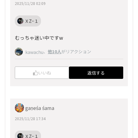
2025/11/28 02:09
ＸZ−１
むっちゃ迷い中ですw
、
他10人
がリアクション
kawachu
いいね
返信する
gaṇeśa śama
2025/11/28 17:34
ＸZ−１