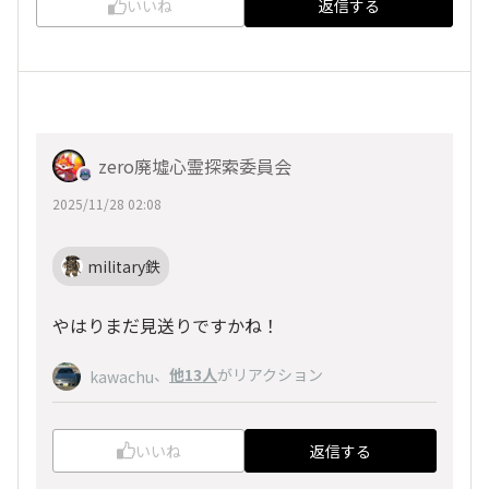
いいね
返信する
zero廃墟心霊探索委員会
2025/11/28 02:08
military鉄
やはりまだ見送りですかね！
、
他13人
がリアクション
kawachu
いいね
返信する