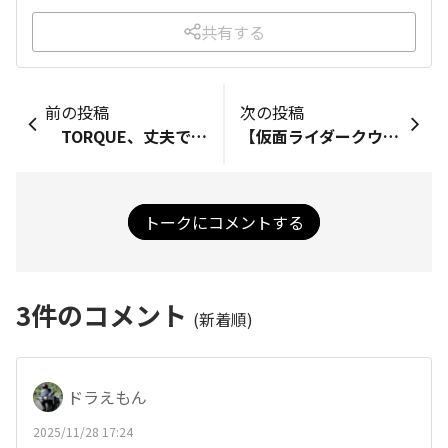
共有する
前の投稿
次の投稿
TORQUE、丈夫でカッコいいから大好き。 高感度カメラも、夜は暗い所でもすごくきれいに撮れるから好き。音声でシャッターがきれるのも便利でちょっと自慢かな♪TORQUEこんなところが好き TORQUE04 ブルー 使用６年目でそろそろ変える方が良いとあちこちで言われているが、まだまだ使いたい。持っていたい♪
【仮面ライダークウガ】２５周年記念でＧショックとのコラボが実現しましたぁ！11/28(金）12時よりARTIMATION公式ECショップにて先行販売予定です。ARTIMATION公式https://www.artimation.shop/view/item/000000000177?category_page_id=ct37 赤と黒、裏蓋のロゴにベルトの二重線とこれは超カッコイイ！ クウガ放送から25年もたっていたのですかーーーーー。
トークにコメントする
3
件のコメント
(新着順)
ドラえもん
2025/11/28 17:24