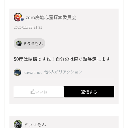
zero廃墟心霊探索委員会
2025/11/28 21:31
ドラえもん
50度は結構ですね！自分のは直ぐ熱暴走します
、
他6人
がリアクション
kawachu
いいね
返信する
ドラえもん