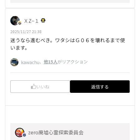
ＸZ−１
2025/11/27 21:38
迷うなら進むべき。ワタシはＧ０６を壊れるまで使
います。
、
他15人
がリアクション
kawachu
いいね
返信する
zero廃墟心霊探索委員会