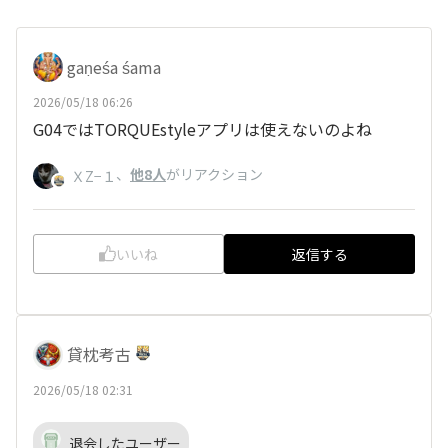
gaṇeśa śama
2026/05/18 06:26
G04ではTORQUEstyleアプリは使えないのよね
、
他8人
がリアクション
ＸZ−１
いいね
返信する
貸枕考古
2026/05/18 02:31
退会したユーザー