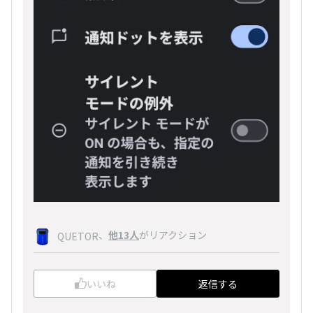
、
他13人
がリアクション
QUETOR
いいね
返信する