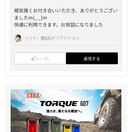
根気強くお付き合いいただき、ありがとうござい
ましたm(_ _)m
快適に利用できます。お世話になりました
、
他4人
がリアクション
イワナ
いいね
返信する