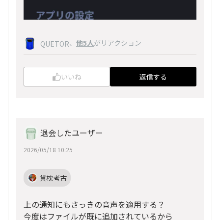
、
他5人
がリアクション
QUETOR
いいね
返信する
退会したユーザー
2026/05/18 10:25
貸枕考古
上の通知にもさっきの音声を適用する？
今度はファイルが既に追加されているから