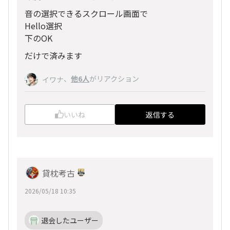
音の選択できるスクロール画面で
Hello選択
下のOK
だけで済みます
、
他6人
がリアクション
イワナ
いいね
返信する
貸枕考古
2026/05/18 10:35
退会したユーザー