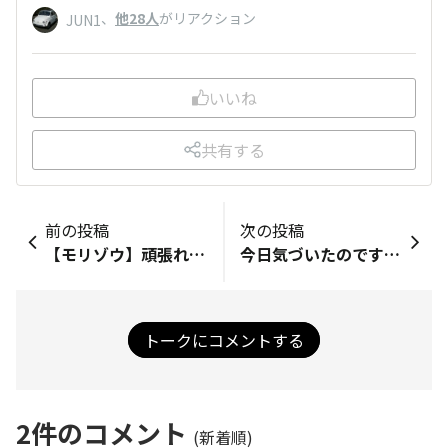
、
他28人
がリアクション
JUN1
いいね
共有する
前の投稿
次の投稿
【モリゾウ】頑張れ！超ガンバレ！！現在ニュルブルクリンク24時間レースが行われています。トヨタの会長モリゾウさん70歳も参戦中（ルーキーレーシング）あのマックスフェルスタッペンも参戦。トヨタイムズスポーツで無料生配信中！
今日気づいたのですが、「eSIM×2回線」にもできるんですね。ずっと物理SIM＋eSIMで使っていたのですが、SIMカードのエラーが頻発するのでeSIMに切り替えたところ、2回線とも使えていたので気がつきました。
トークにコメントする
2
件のコメント
(新着順)