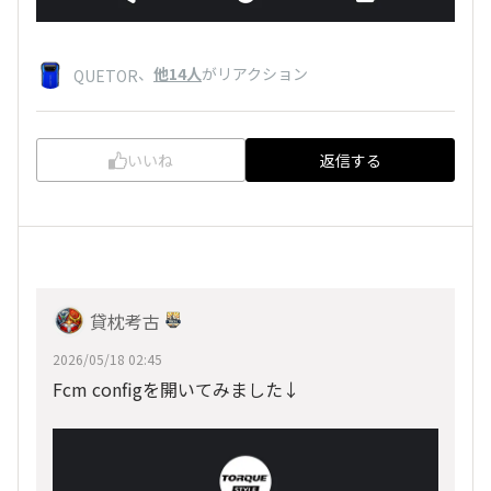
、
他14人
がリアクション
QUETOR
いいね
返信する
貸枕考古
2026/05/18 02:45
Fcm configを開いてみました↓