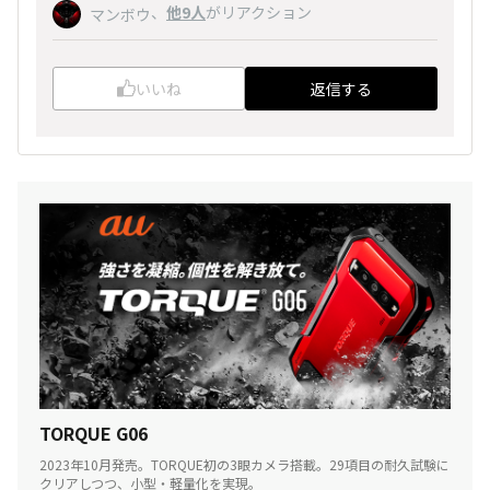
、
他9人
がリアクション
マンボウ
いいね
返信する
TORQUE G06
2023年10月発売。TORQUE初の3眼カメラ搭載。29項目の耐久試験に
クリアしつつ、小型・軽量化を実現。