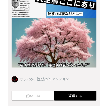
、
他7人
がリアクション
マンボウ
いいね
返信する