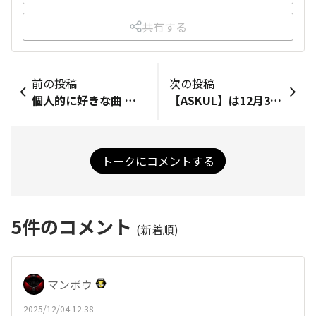
共有する
前の投稿
次の投稿
個人的に好きな曲 ①秋田県の御当地ヒーロー「超神ネイガー」のテーマソング 【「豪石！超神ネイガー ～見だがおめだぢ～」歌：水木一郎 】…… YouTube https://m.youtube.com/watch?v=bmtj6ncaX-Y ②ドラゴンボールに登場する「ギニュー特戦隊」のテーマソング 【参上！！ギニュー特戦隊！！】……YouTube https://m.youtube.com/watch?v=WAZ02GKolQQ ③ボーカロイド『IA』のデモソング、アニメ曲のカバー 【VOCALOID3 鳥の詩(Ver.IA) full 製品版デモ】……ニコニコ動画 https://sp.nicovideo.jp/watch/sm16719480 ④ボーカロイド『初音ミク』発売時に発表された初期のデモソングのフルバージョン 『【 初音ミク】星のカケラ 』……YouTube https://m.youtube.com/watch?v=95Y5XNlB9AA
【ASKUL】は12月3日より一部の商品に限り、アスクル Webサイトでの注文受付再開しましたね。日経新聞 https://www.nikkei.com/article/DGXZQOUC032CF0T01C25A2000000/ アスクル公式 https://www.askul.co.jp/
トークにコメントする
5
件のコメント
(新着順)
マンボウ
2025/12/04 12:38