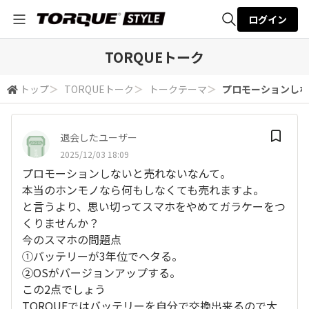
ログイン
全体検索
TORQUEトーク
トップ
＞
TORQUEトーク
＞
トークテーマ
＞
プロモーションしない
検索
退会したユーザー
2025/12/03 18:09
プロモーションしないと売れないなんて。
本当のホンモノなら何もしなくても売れますよ。
と言うより、思い切ってスマホをやめてガラケーをつ
くりませんか？
今のスマホの問題点
①バッテリーが3年位でヘタる。
②OSがバージョンアップする。
この2点でしょう
TORQUEではバッテリーを自分で交換出来るので大