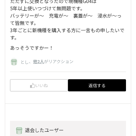
たたずに交換となったので現機種G04は
5年以上使いつづけて無問題です。
バッテリーが～ 充電が～ 裏蓋が～ 浸水が～っ
て皆無です。
3年ごとに新機種を購入する方に一言もの申したいで
す。
あっそうですかー！
、
他2人
がリアクション
とし
いいね
返信する
退会したユーザー