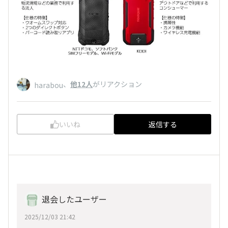
、
他12人
がリアクション
harabou
いいね
返信する
退会したユーザー
2025/12/03 21:42