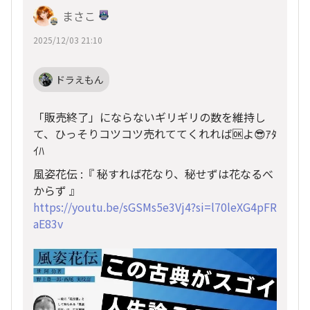
まさこ
2025/12/03 21:10
ドラえもん
「販売終了」にならないギリギリの数を維持し
て、ひっそりコツコツ売れててくれれば🆗よ😎ｱﾀ
ｲﾊ
風姿花伝 :『 秘すれば花なり、秘せずは花なるべ
からず 』
https://youtu.be/sGSMs5e3Vj4?si=l70leXG4pFR
aE83v