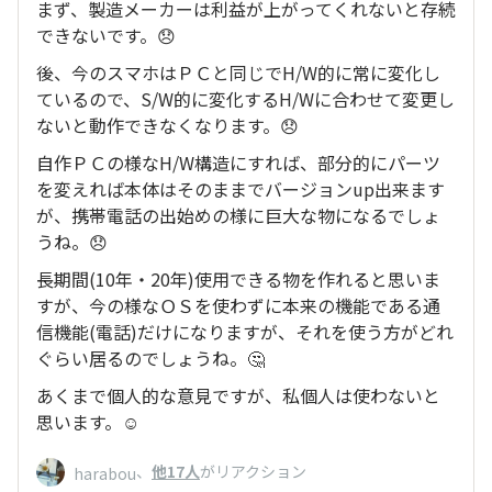
まず、製造メーカーは利益が上がってくれないと存続
できないです。😞
後、今のスマホはＰＣと同じでH/W的に常に変化し
ているので、S/W的に変化するH/Wに合わせて変更し
ないと動作できなくなります。😞
自作ＰＣの様なH/W構造にすれば、部分的にパーツ
を変えれば本体はそのままでバージョンup出来ます
が、携帯電話の出始めの様に巨大な物になるでしょ
うね。😞
長期間(10年・20年)使用できる物を作れると思いま
すが、今の様なＯＳを使わずに本来の機能である通
信機能(電話)だけになりますが、それを使う方がどれ
ぐらい居るのでしょうね。🤔
あくまで個人的な意見ですが、私個人は使わないと
思います。☺️
、
他17人
がリアクション
harabou