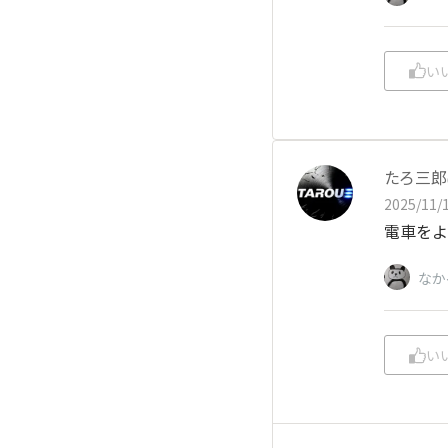
い
たろ三郎
2025/11/1
電車をよ
なか
い