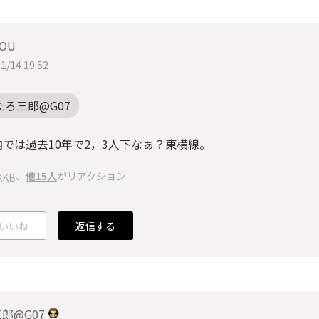
ROU
1/14 19:52
たろ三郎@G07
内では過去10年で2，3人下なぁ？東横線。
、
他15人
がリアクション
KKB
いいね
返信する
郎@G07