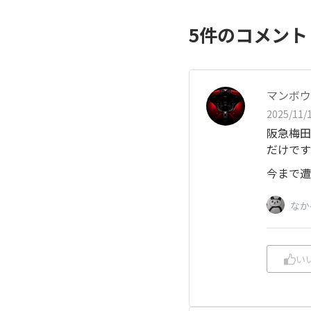
5
件のコメン
マンボウ
2025/11/1
阪急梅田
だけです
今まで遭
なか
い