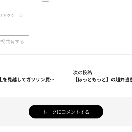
リアクション
共有する
次の投稿
【暫定税率年内廃止を見越してガソリン買い控え 在庫なくなるまで値段下がらず】情報元サイト……『Yahooニュース』 皆様が利用するガソリンスタンドではガソリンの販売価格はどうなっていますか？、販売するスタンド側は税率が軽減される前に仕入れたガソリンが貯蔵タンクに残っている間は値引き販売するのが苦しいそうです。 考えてみたら当然ですよね、高い値段で仕入れたガソリンを安値で売ったら店が赤字になりかねませんからね。 この混乱は、店が高値で仕入れたガソリンが全部売れるまで続くと思いますよ。
トークにコメントする