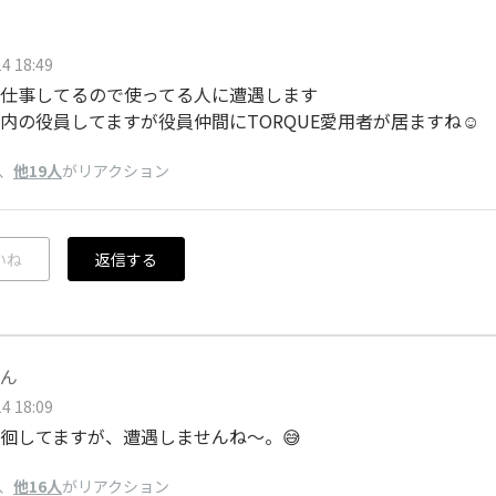
4 18:49
仕事してるので使ってる人に遭遇します
内の役員してますが役員仲間にTORQUE愛用者が居ますね☺️
、
他19人
がリアクション
いね
返信する
ん
4 18:09
徊してますが、遭遇しませんね〜。😅
、
他16人
がリアクション