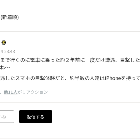
ト
(新着順)
4 23:43
まで行くのに電車に乗った約２年前に一度だけ遭遇、目撃した
ね〜
遇したスマホの目撃体験だと、約半数の人達はiPhoneを持っ
、
他11人
がリアクション
いね
返信する