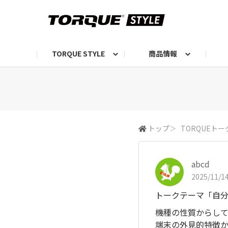
TORQUE STYLE
商品情報
お知らせ
TORQUEニュース
TORQUEフォト
自己紹介しよう
編集部の日常フォト
TORQUIZ【投票企画】
TORQUEトーク
G07エピソード投稿📸
よみもの
編集部からのおし
G
トップ
＞
TORQUEトー
abcd
2025/11/14
トークテーマ「自分
機種の性質からして
端末の外見的特徴か