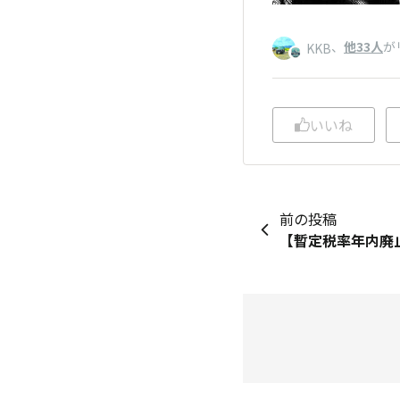
、
他33人
が
KKB
いいね
前の投稿