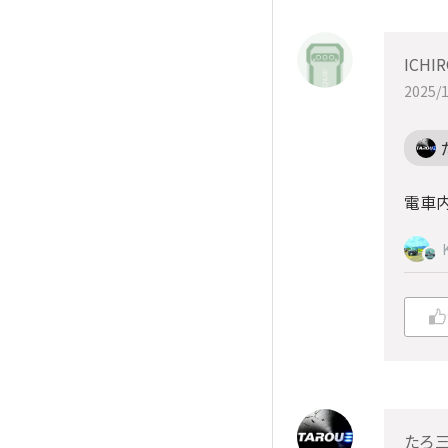
ICHI
2025/1
電車
たろ三