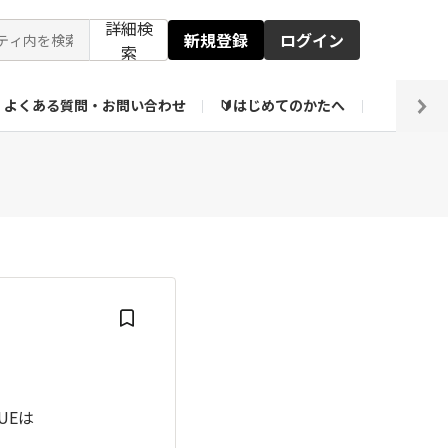
詳細検
新規登録
ログイン
索
よくある質問・お問い合わせ
🔰はじめてのかたへ
編集部
ト企画アーカイブ
【会員限定】壁紙倉庫
UEは