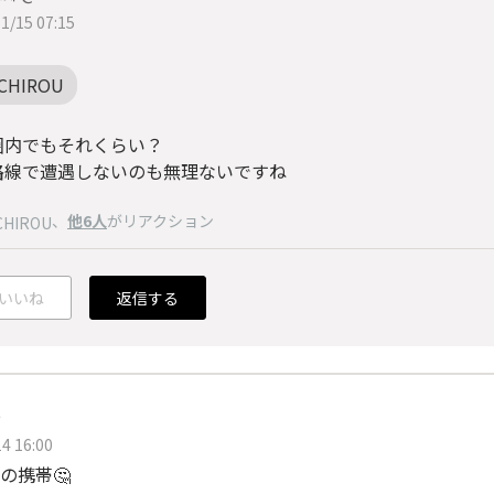
1/15 07:15
ICHIROU
圏内でもそれくらい？
路線で遭遇しないのも無理ないですね
、
他6人
がリアクション
CHIROU
いいね
返信する
e
4 16:00
の携帯🤔