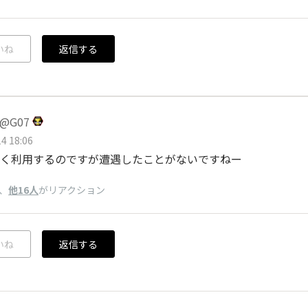
いね
返信する
@G07
4 18:06
く利用するのですが遭遇したことがないですねー
、
他16人
がリアクション
いね
返信する