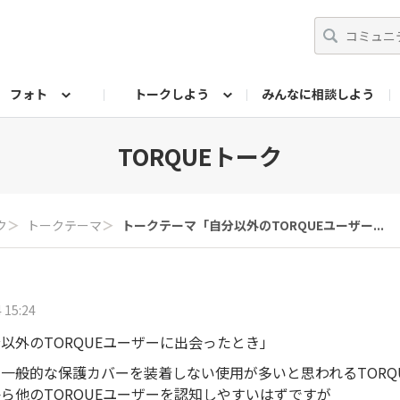
フォト
トークしよう
みんなに相談しよう
らせ
07公式サイト
TORQUEサークル
#フォトコンテスト「夏の思い出ワンシーン」
編集部のつぶやき（アーカイブ）
歴代モデル
【会員限定】ニュース
フォ
TORQUEトーク
ク
＞
トークテーマ
＞
トークテーマ「自分以外のTORQUEユーザー...
 15:24
以外のTORQUEユーザーに出会ったとき」
一般的な保護カバーを装着しない使用が多いと思われるTORQ
ら他のTORQUEユーザーを認知しやすいはずですが