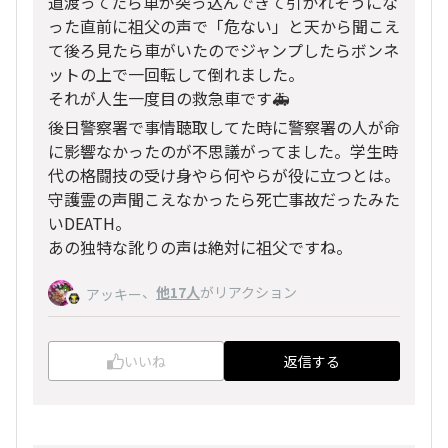
道渡ってたら車が突っ込んできて引かれそうにな
った直前に祖父の声で「危ない」と天から聞こえ
て後ろ見たら車がいたのでジャンプしたらボンネ
ットの上で一回転して倒れました。
それが人生一度目の救急車です🚑️
後日警察署で事情聴取してた時に警察署の人が命
に影響なかったのが不思議がってました。学生時
代の格闘技の受け身やら何やらが役に立つとは。
守護霊の声聞こえなかったら死亡事故だったみた
いDEATH。
あの独特な訛りの声は絶対に祖父ですね。
、
他17人
がリアクション
アッキー
いいね
返信する