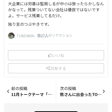
大企業には労基は監視しるが中小は放ったらかしなん
かなって。残業ついてない会社は優良ではないです
よ。サービス残業してるだけ。
独り言のつぶやきです。
、
他27人
がリアクション
TUBEMAN
いいね
共有する
前の投稿
次の投稿
11月トークテーマ「自分以外のTORQUEユーザーに出会ったとき」 ですが、遭遇したことはありません。終わり。 では詰まらないので、愚息が以前話していたことを紹介します。 海の公務員になり、艦はスマホの持込みが禁止だということで、私の使っていたG'z One Type-Xを譲りました。配属先ではおおかたの乗組員がG'z Oneを持っていてびっくりしたとのことでした。因みに時計はG-SHOCK。今はスマホの持込みがどうなっているかわかりませんが、スマホがOKになっていればTORQUEの所有者が多そうです。 仮に自分が遭遇したらと想像して、その方と視線が合ったらお互いニヤニヤしそうです。
熊さんに出会ったTORQUEユーザー 熊による被害の増加が大きくニュースになっていますが 熊関連の体験談を書いてください