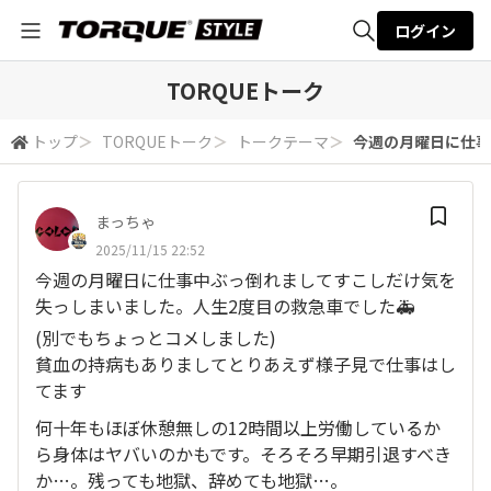
ログイン
全体検索
TORQUEトーク
トップ
＞
TORQUEトーク
＞
トークテーマ
＞
今週の月曜日に仕事
検索
まっちゃ
2025/11/15 22:52
今週の月曜日に仕事中ぶっ倒れましてすこしだけ気を
失っしまいました。人生2度目の救急車でした🚑️
(別でもちょっとコメしました)
貧血の持病もありましてとりあえず様子見で仕事はし
てます
何十年もほぼ休憩無しの12時間以上労働しているか
ら身体はヤバいのかもです。そろそろ早期引退すべき
か…。残っても地獄、辞めても地獄…。