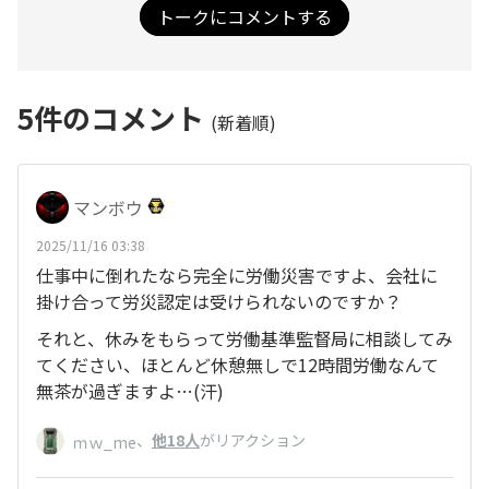
トークにコメントする
5
件のコメント
(新着順)
マンボウ
2025/11/16 03:38
仕事中に倒れたなら完全に労働災害ですよ、会社に
掛け合って労災認定は受けられないのですか？
それと、休みをもらって労働基準監督局に相談してみ
てください、ほとんど休憩無しで12時間労働なんて
無茶が過ぎますよ…(汗)
、
他18人
がリアクション
ｍｗ_me