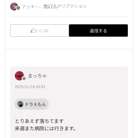
、
他17人
がリアクション
アッキー
いいね
返信する
まっちゃ
2025/11/16 00:01
ドラえもん
とりあえず落ちてます
来週また病院には行きます。