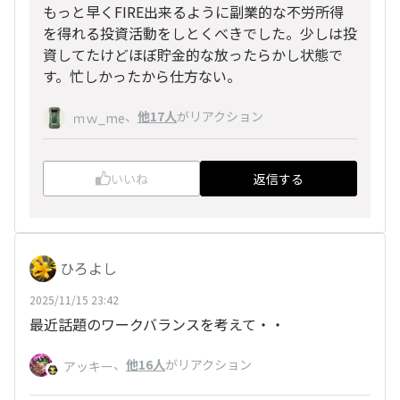
もっと早くFIRE出来るように副業的な不労所得
を得れる投資活動をしとくべきでした。少しは投
資してたけどほぼ貯金的な放ったらかし状態で
す。忙しかったから仕方ない。
、
他17人
がリアクション
ｍｗ_me
いいね
返信する
ひろよし
2025/11/15 23:42
最近話題のワークバランスを考えて・・
、
他16人
がリアクション
アッキー