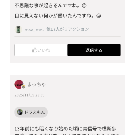
不思議な事が起きるんですね。😔
目に見えない何かが働いたんですね。😔
、
他17人
がリアクション
ｍｗ_me
いいね
返信する
まっちゃ
2025/11/15 23:59
ドラえもん
13年前にも暗くなり始めた頃に青信号で横断歩