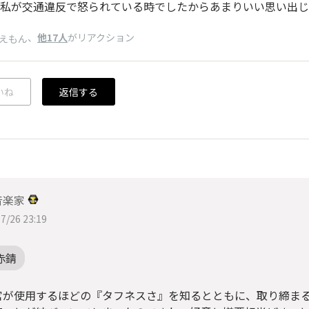
私が交通違反で怒られている時でしたからあまりいい思い出じ
、
他17人
がリアクション
えもん
いね
返信する
音楽家
7/26 23:19
赤錆
官が使用するほどの『タフネスさ』を知るとともに、取り締ま