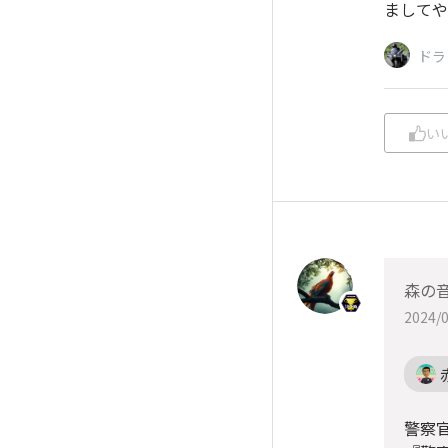
ましてや
ドラ
い
森の
2024/0
警察