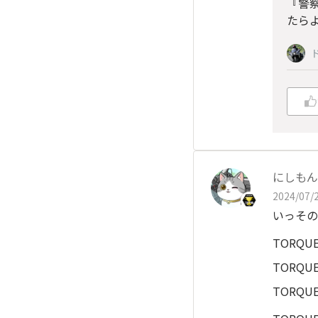
『警
たら
にしもん@
2024/07/2
いっその事
TORQU
TORQU
TORQU