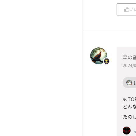
い
森の
2024/0
🍻T
どん
たのし