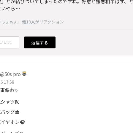
察』とが結びついてしまったのですね。好意と嫌悪相半ばす、
よいやら…
、
他13人
がリアクション
ドラえもん
いいね
返信する
50s pro
6 17:58
😀👍✨
Eシャツ🎽
Eバッグ👜
Eイヤホン🎧️