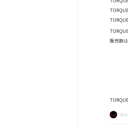
TORQU
TORQU
TORQU
TORQU
販売数は
TORQU
マン