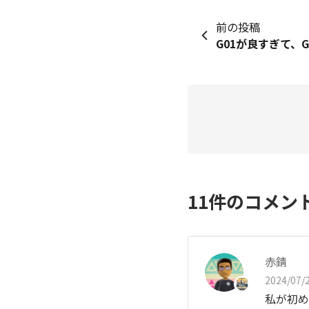
前の投稿
11
件のコメン
赤錆
2024/07/2
私が初め