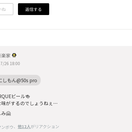
いね
返信する
音楽家
7/26 18:00
にしもん@50s pro
ORQUEビール🍻
な味がするのでしょうねぇ…
み🤗
、
他12人
がリアクション
マンボウ