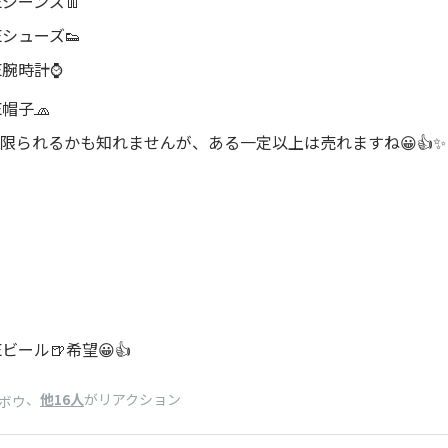
Eジーンズ👖
Eシューズ👟
E腕時計⌚️
E帽子🧢
限られるかも知れませんが、ある一定以上は売れますね😀👍✨
Eビール🍺希望😀👍
、
他16人
がリアクション
ボウ