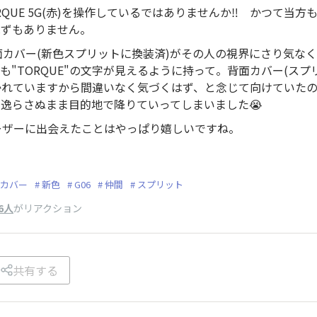
QUE 5G(赤)を操作しているではありませんか‼️ かつて当
はずもありません。
6の背面カバー(新色スプリットに換装済)がその人の視界にさり気な
"TORQUE"の文字が見えるように持って。背面カバー(スプリッ
かれていますから間違いなく気づくはず、と念じて向けていた
逸らさぬまま目的地で降りていってしまいました😭
ユーザーに出会えたことはやっぱり嬉しいですね。
カバー
新色
G06
仲間
スプリット
6人
がリアクション
共有する