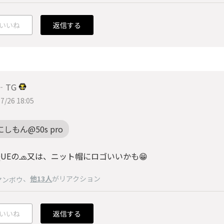
いいね
返信する
‐TG
7/26 18:05
にしもん@50s pro
QUEの🧢又は、ニット帽にロゴいいかも😁
、
他13人
がリアクション
マンボウ
いいね
返信する