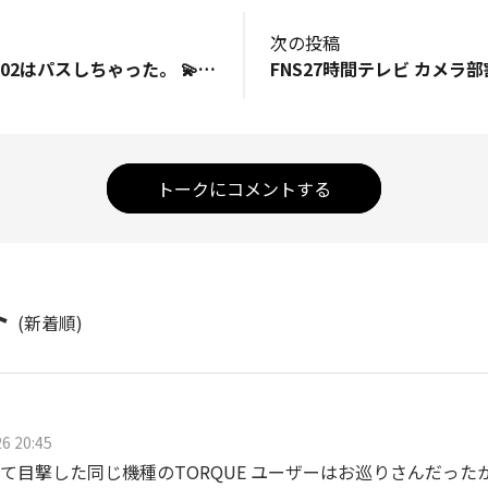
次の投稿
G01が良すぎて、G02はパスしちゃった。 💫2015年7月へタイムスリップ💫 世界初の耐海水！！ 水中撮影も思いのまま #KYOCERA「#TORQUEG02」🌊 https://x.com/official_kddi/status/1815673290448650634?t=mi6kOMT_ICRabGAeWBjTig&amp;s=19
FNS27時間テレビ カメラ
トークにコメントする
ト
(新着順)
6 20:45
て目撃した同じ機種のTORQUE ユーザーはお巡りさんだった