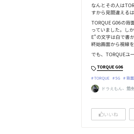
なんとその人はTOR
すから見間違える
TORQUE G0
っていました。しかも
E"の文字は白で書
終始画面から視線を
でも、TORQUE
TORQUE G06
TORQUE
5G
背面
、
他4
ドラえもん
いいね