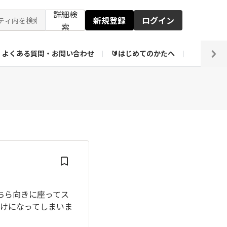
詳細検
新規登録
ログイン
索
よくある質問・お問い合わせ
🔰はじめてのかたへ
編集部
ト企画アーカイブ
【会員限定】壁紙倉庫
こちら向きに座ってス
けになってしまいま