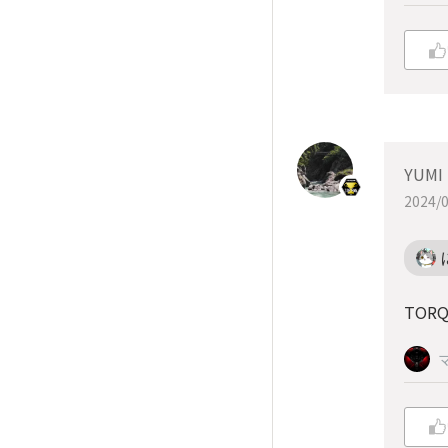
YUMI
2024/0
TOR