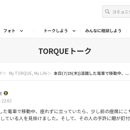
フォト
トークしよう
みんなに相談しよう
らせ
07公式サイト
TORQUEサークル
#フォトコンテスト「夏の思い出ワンシーン」
編集部のつぶやき（アーカイブ）
歴代モデル
【会員限定】ニュース
フォ
TORQUEトーク
ク
＞
My TORQUE, My Life
＞
本日(7/25(木))混雑した電車で移動中、...
家
 22:02
))混雑した電車で移動中、座れずに立っていたら、少し前の座席に
作している人を見掛けました。そして、その人の手許に眼が釘付