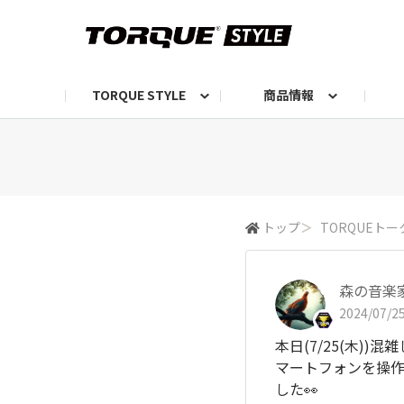
TORQUE STYLE
商品情報
お知らせ
TORQUEニュース
TORQUEフォト
自己紹介しよう
編集部の日常フォト
TORQUIZ【投票企画】
TORQUEトーク
G07エピソード投稿📸
よみもの
編集部からのおし
G
トップ
＞
TORQUEトー
森の音楽
2024/07/25
本日(7/25(木
マートフォンを操
した👀