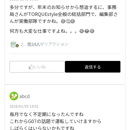
多分ですが、年末のお知らせから想造するに、事務
局さんがTORQUEstyle全般の総括部門で、編集部さ
んが実働部隊ですかね。😅🤔😅
何方も大変な仕事ですよね。。。😅😂😅
、
他24人
がリアクション
Z
いいね
返信する
abcd
2026/01/05 19:01
毎月でなく不定期になったんですね
これからG07の話題で運転していけますから
しばらくはいらないかもですね