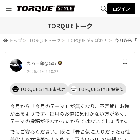
ログイン
全体検索
TORQUEトーク
トップ
＞
TORQUEトーク
＞
TORQUEがんばれ！
＞
今月から「今
検索
たろ三郎@G07
2026/01/05 18:22
TORQUE STYLE事務局
TORQUE STYLE編集部
今月から「今月のテーマ」が無くなり、不定期にお題
が出るようです。毎月のお題に気付かない方が多く、
テーマの投稿が少なかったからではないでしょうか。
でもご安心ください。既に「昔お気に入りだった女性
芸能人＆女性著名人を教えて下さいっ❗️」のお題でい