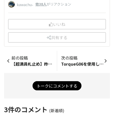
、
他38人
がリアクション
kawachu
いいね
共有する
前の投稿
次の投稿
【超満員札止め】昨日のイッテンヨン東京ドームは4万6913人の観客で札止めでした。棚橋シャチョーの引退興行サイコーでしたね。 そしてウルフアロンのデビュー戦が大反響でした。ＮＪＰＷ公式でダイジェストを配信中です。刮目せよ！https://www.youtube.com/watch?v=5GvC7kCFy9M
TorqueG06を使用していますが、つい先程、バッテリー表示が42％位あったのですが突然、電源が落ちました。その後、充電するも充電ランプが表示されず全く充電されない状態が続きました。壊れたかと思いましたが、バッテリーパックを取り付け外しを行なったところ、正常に充電ランプが表示され充電出来る様になりました。初めての事だったので焦りました。皆様同じ経験した方はいらっしゃいますか？
トークにコメントする
3
件のコメント
(新着順)