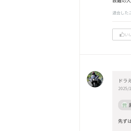
救難の人
退会した
い
ドラ
2025/1
先ずは