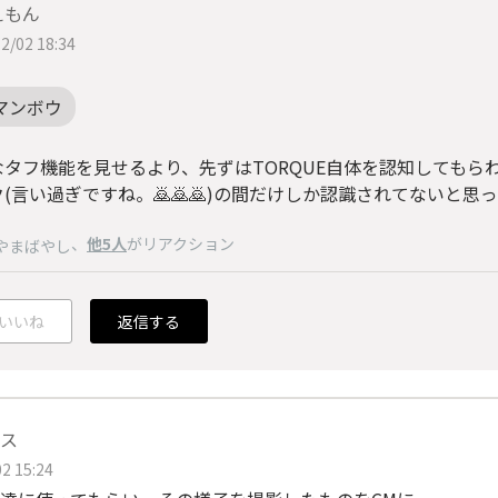
えもん
2/02 18:34
マンボウ
なタフ機能を見せるより、先ずはTORQUE自体を認知してもら
(言い過ぎですね。🙇🙇🙇)の間だけしか認識されてないと思っ
、
他5人
がリアクション
やまばやし
いいね
返信する
ス
2 15:24