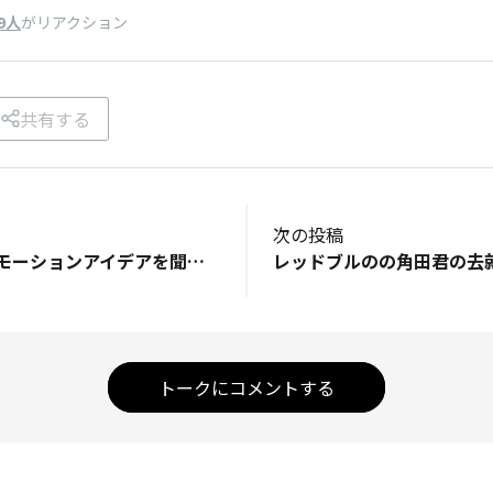
9人
がリアクション
共有する
次の投稿
「TORQUEのプロモーションアイデアを聞かせて💡」 あくまでも私見ですが各自衛隊は腕時計⌚️を常備して腕に装着しています。 そしてその腕時計はほぼCASIOのG-SHOCKです❗️ それは絶対的に壊れないし、いついかなる時でも正確な時間が確認出来る信頼を確立したからだと思います。 特に陸上自衛隊はハードな大地がフィールドなので自ずとその様になったと思います。 TORQUEもG-SHOCKと負けると劣らず知名度は上がって来てますがあと一歩が足りないと思う次第です… 先ずは価格でこれは妥当です。 次に一番売りの強固さは…5Gはそれなりに良かったですがG06はコストダウンまたは設計を小型軽量に振ったと思われるので貧弱に見えてしまいます。 そこで時期モデルを陸上自衛隊とコラボして如何にTORQUEが強固で在るかをアピールしては如何でしょう〜🫡 出演経費はタダですしね～✌️🫡
トークにコメントする