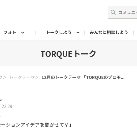
フォト
トークしよう
みんなに相談しよう
らせ
07公式サイト
TORQUEサークル
#フォトコンテスト「夏の思い出ワンシーン」
編集部のつぶやき（アーカイブ）
歴代モデル
【会員限定】ニュース
フォ
TORQUEトーク
ク
＞
トークテーマ
＞
12月のトークテーマ 「TORQUEのプロモ...
ん
 22:29
マ
モーションアイデアを聞かせて💡」