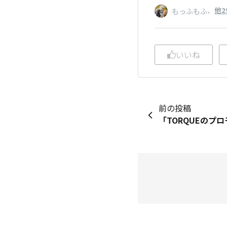
、
他2
もっふもふ
いいね
前の投稿