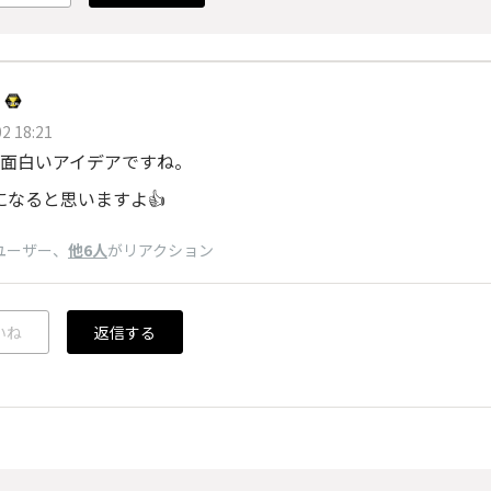
2 18:21
面白いアイデアですね。
になると思いますよ👍
ユーザー
、
他6人
がリアクション
いね
返信する