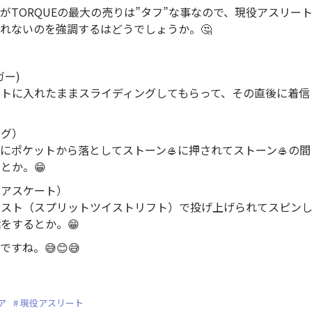
がTORQUEの最大の売りは”タフ”な事なので、現役アスリー
れないのを強調するはどうでしょうか。🤔
ガー)
ットに入れたままスライディングしてもらって、その直後に着信
ング）
にポケットから落としてストーン🥌に押されてストーン🥌の
とか。😁
ュアスケート）
イスト（スプリットツイストリフト）で投げ上げられてスピン
をするとか。😁
すね。😅😊😅
ア
現役アスリート