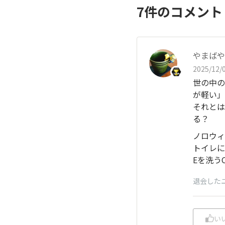
7
件のコメン
やまばや
2025/12/0
世の中の
が軽い」
それとは
る？
ノロウィ
トイレに
Eを洗う
退会した
い