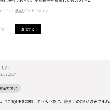
達に使ってもらい、その様子を撮影したものをCMに
ユーザー
、
他8人
がリアクション
いね
返信する
えもん
2/02 15:34
黒猫カオス
、TORQUEを認知してもらう為に、数多くのCMが必要ですね。☺