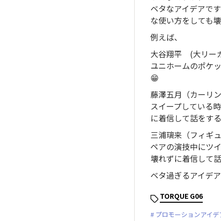
ベタなアイデアです
な使い方をしても壊
例えば、
大谷翔平 (大リー
ユニホームのポケ
😁
藤澤五月（カーリ
スイープしている時
に着信して話をする
三浦璃来（フィギ
ペアの演技中にツ
壊れずに着信して話
ベタ過ぎるアイデアで
TORQUE G06
プロモーションアイデ