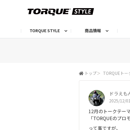
TORQUE STYLE
商品情報
お知らせ
TORQUEニュース
TORQUEフォト
自己紹介しよう
編集部の日常フォト
TORQUIZ【投票企画】
TORQUEトーク
G07エピソード投稿📸
よみもの
編集部からのおし
G
トップ
＞
TORQUEトー
ドラえも
2025/12/01
12月のトークテー
「TORQUEのプロ
って事ですが、