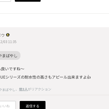
ボウ
2/03 11:35
やまばやし
も良いですね～
QUEシリーズの耐水性の高さもアピール出来ますよ👍
、
他3人
がリアクション
やまばやし
いいね
返信する