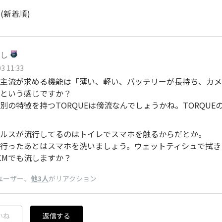
ト
(新着順)
し
3 11:33
主流が求める機能は「薄い、軽い、バッテリーが長持ち、カメ
という感じですか？
別の特徴を持つTORQUEは傍流なんでしょうかね。TORQU
ルスが流行してるのはトイレでスマホを触るからだとか。
行ったあとはスマホを洗いましょう。ウェットティシュで拭きま
CMでも流しますか？
ユーザー
、
他3人
がリアクション
いね
返信する