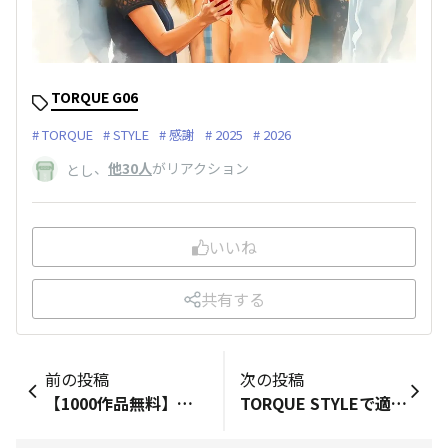
TORQUE G06
TORQUE
STYLE
感謝
2025
2026
、
他30人
がリアクション
とし
いいね
共有する
前の投稿
次の投稿
【1000作品無料】年末年始Abemaでは1000作品が無料で配信されています。話題の邦画洋画多数ありましてアニメも充実。その中で懐かしの聖闘士星矢が１～37話まで無料配信中！十二宮編からはプレミア会員（有料）でないと視聴できないんですけどね。それまでのストーリーの主役は紫龍と性格のひん曲がった一輝ですね。https://abema.tv/
TORQUE STYLEで適当に流し見してただけなのに誤タップでリアクション押したっぽくてポイントがついてる⋯ 押したことすら気づいてなかったので改善して欲しいです。