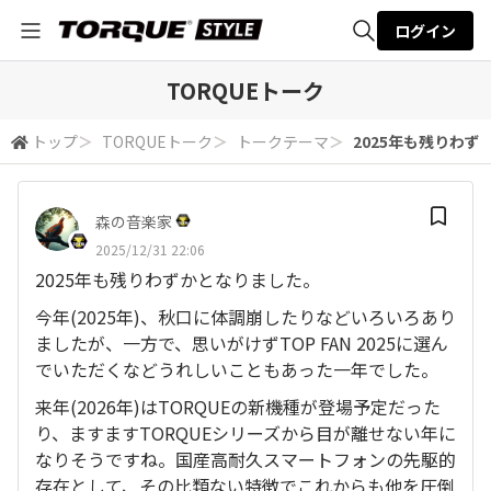
ログイン
全体検索
TORQUEトーク
トップ
＞
TORQUEトーク
＞
トークテーマ
＞
2025年も残りわずか
検索
森の音楽家
2025/12/31 22:06
2025年も残りわずかとなりました。
今年(2025年)、秋口に体調崩したりなどいろいろあり
ましたが、一方で、思いがけずTOP FAN 2025に選ん
でいただくなどうれしいこともあった一年でした。
来年(2026年)はTORQUEの新機種が登場予定だった
り、ますますTORQUEシリーズから目が離せない年に
なりそうですね。国産高耐久スマートフォンの先駆的
存在として、その比類ない特徴でこれからも他を圧倒