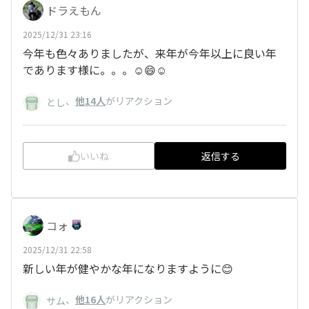
ドラえもん
2025/12/31 23:16
今年も色々ありましたが、来年が今年以上に良い年
であります様に。。。☺️😄☺️
、
他14人
がリアクション
とし
いいね
返信する
コォ
2025/12/31 22:58
新しい年が健やかな年になりますように😊
、
他16人
がリアクション
サム