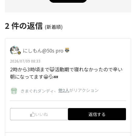
2
件の返信
(新着順)
にしもん@50s pro
2026/07/09 08:33
2時から3時頃まで😺活動期で寝れなかったので辛い
朝になってます😀💦💤
、
他2人
がリアクション
きまぐれダンディ
いいね
返信する