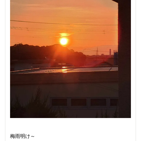
梅雨明け～