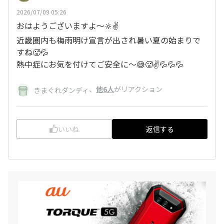
2026/07/09 05:26
おはようございますよ～🔆✌️
近畿圏内も梅雨明け宣言が出され暑い夏の始まりで
すね🥵💦
熱中症にお気を付けてご安全に〜😅🥵✌️💦💦💦
、
他6人
がリアクション
きまぐれダンディ
いいね
返信する