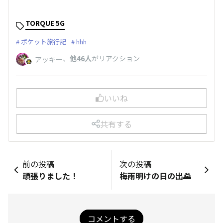
TORQUE 5G
ポケット旅行記
hhh
、
他46人
がリアクション
アッキー
いいね
共有する
前の投稿
次の投稿
頑張りました！
梅雨明けの日の出🌄
コメントする