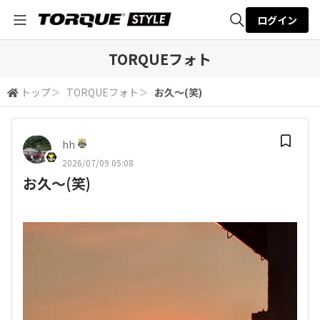
ログイン
全体検索
TORQUEフォト
トップ
＞
TORQUEフォト
＞
お久～(笑)
検索
hh
2026/07/09 05:08
お久～(笑)