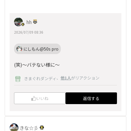
hh
2026/07/09 08:36
にしもん@50s pro
(笑)～バテない様に～
、
他1人
がリアクション
きまぐれダンディ
いいね
返信する
きな☆彡