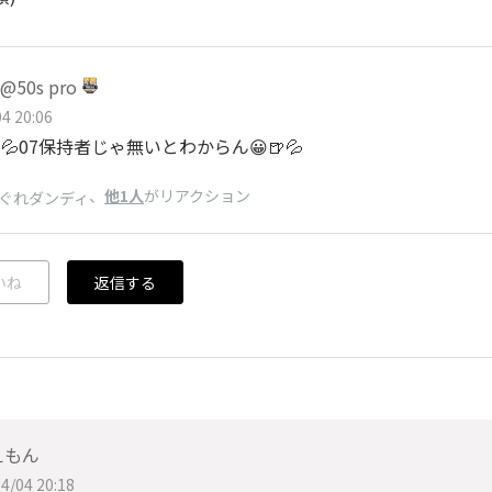
50s pro
4 20:06
💦07保持者じゃ無いとわからん😀🍺💦
、
他1人
がリアクション
ぐれダンディ
いね
返信する
えもん
4/04 20:18