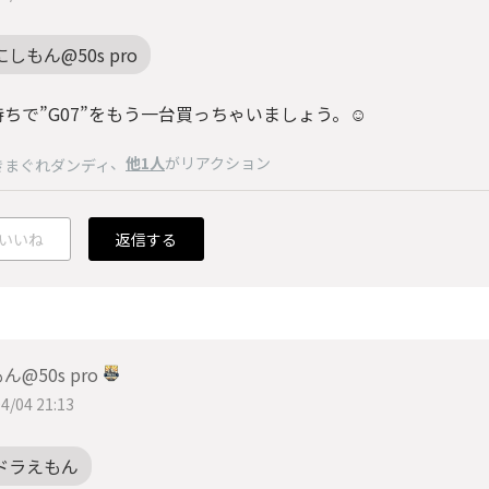
にしもん@50s pro
ちで”G07”をもう一台買っちゃいましょう。☺️
、
他1人
がリアクション
きまぐれダンディ
いいね
返信する
ん@50s pro
4/04 21:13
ドラえもん