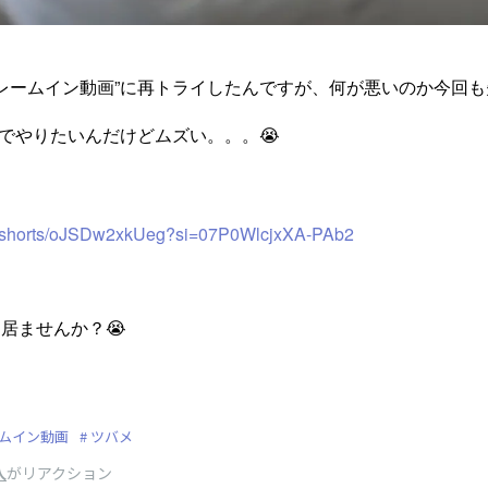
”フレームイン動画”に再トライしたんですが、何が悪いのか今回も
動でやりたいんだけどムズい。。。😭
om/shorts/oJSDw2xkUeg?si=07P0WlcjxXA-PAb2
居ませんか？😭
ムイン動画
ツバメ
人
がリアクション