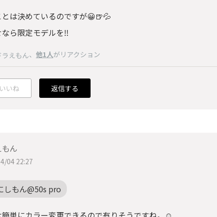
とは決めているのですが😀🍺💦
なら限定モデルを‼️
、
他1人
がリアクション
ドラえもん
いいね
返信する
えもん
4/04 22:27
にしもん@50s pro
は簡単にカラー変更できるので有りそうですね。☺️