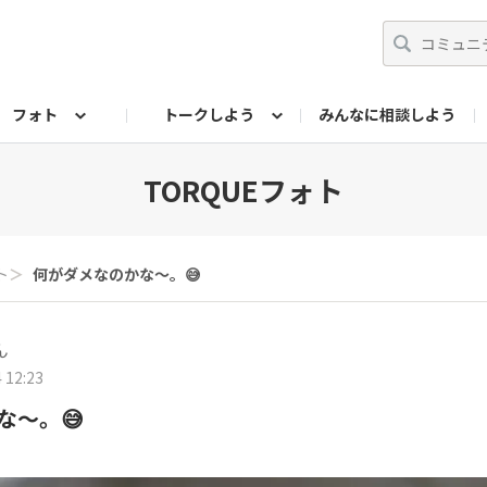
フォト
トークしよう
みんなに相談しよう
らせ
07公式サイト
TORQUEサークル
#フォトコンテスト「夏の思い出ワンシーン」
編集部のつぶやき（アーカイブ）
歴代モデル
【会員限定】ニュース
フォ
TORQUEフォト
ト
＞
何がダメなのかな〜。😅
ん
 12:23
な〜。😅