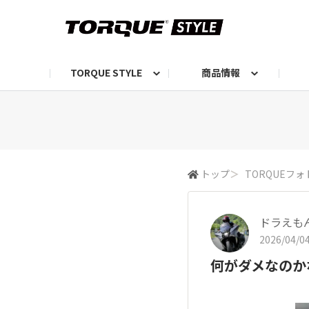
TORQUE STYLE
商品情報
お知らせ
TORQUEニュース
TORQUEフォト
自己紹介しよう
編集部の日常フォト
TORQUIZ【投票企画】
TORQUEトーク
G07エピソード投稿📸
よみもの
編集部からのおし
G
トップ
＞
TORQUEフォ
ドラえも
2026/04/04
何がダメなのか