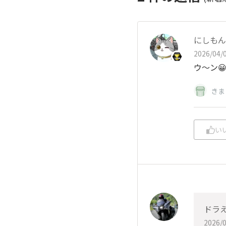
にしもん@
2026/04/0
ウ～ン😀
きま
い
ドラ
2026/0