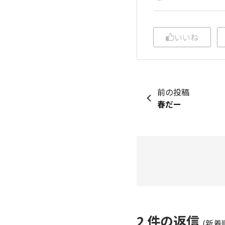
いいね
前の投稿
春だー
2
件の返信
(新着