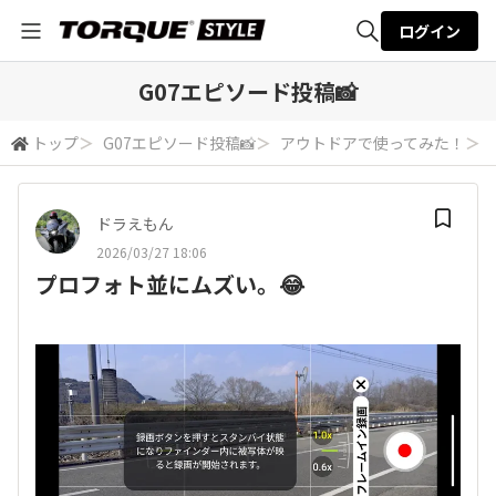
ログイン
全体検索
G07エピソード投稿📸
トップ
＞
G07エピソード投稿📸
＞
アウトドアで使ってみた！
＞
検索
ドラえもん
2026/03/27 18:06
プロフォト並にムズい。😂