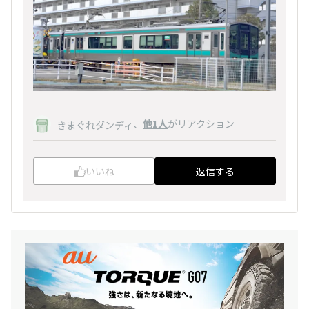
、
他1人
がリアクション
きまぐれダンディ
いいね
返信する