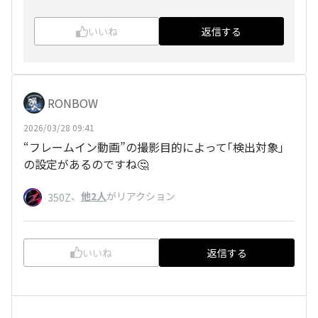
いいね
返信する
RONBOW
2026/03/28 09:41
“フレームイン動画”の撮影目的によって｢検出対象｣
の設定があるのですね🤔
、
他2人
がリアクション
350Z
いいね
返信する