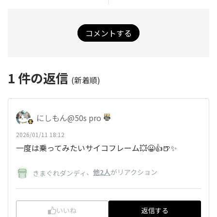
コメントする
1
件の返信
(新着順)
にしもん@50s pro
2026/01/11 18:12
一度は乗ってみたいサイコフレーム💥😀👍🍺✨
、
他2人
がリアクション
きまぐれダンディ
いいね
返信する