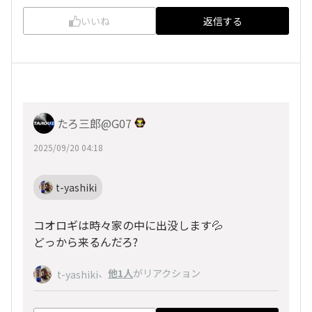
いいね
返信する
たろ三郎@G07
2025/09/20 04:18
t-yashiki
コオロギは時々家の中に出没します💦
どっから来るんだろ?
、
他1人
がリアクション
t-yashiki