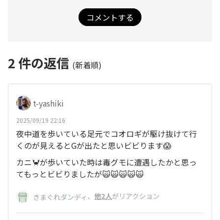
コメントする
2
件の返信
(新着順)
t-yashiki
2025/09/19 22:16
夜中道を歩いている足元でコオロギが駆け抜けて行
くのが見えるとGが出たと思いビビります😱
カニ🦀が歩いていた時は毒グモに遭遇したかと思っ
てもっとビビりましたが🙀🙀🙀🙀🙀
、
他2人
がリアクション
きまぐれダンディ