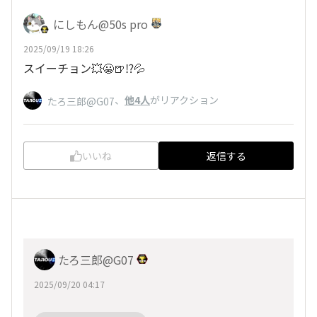
にしもん@50s pro
2025/09/19 18:26
スイーチョン💥😀🍺⁉️💦
、
他4人
がリアクション
たろ三郎@G07
いいね
返信する
たろ三郎@G07
2025/09/20 04:17