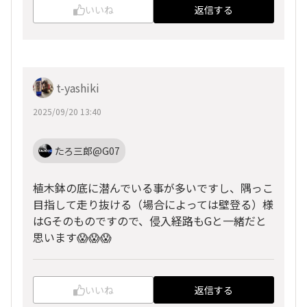
いいね
返信する
t-yashiki
2025/09/20 13:40
たろ三郎@G07
植木鉢の底に潜んでいる事が多いですし、隅っこ
目指して走り抜ける（場合によっては壁登る）様
はGそのものですので、侵入経路もGと一緒だと
思います😱😱😱
いいね
返信する