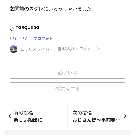
玄関前のスダレにいらっしゃいました。
TORQUE 5G
庭
5G
プロフォト
、
他44人
がリアクション
ムラサメライガー
いいね
共有する
前の投稿
次の投稿
新しい船出に
おじさんぽ〜事前学習〜