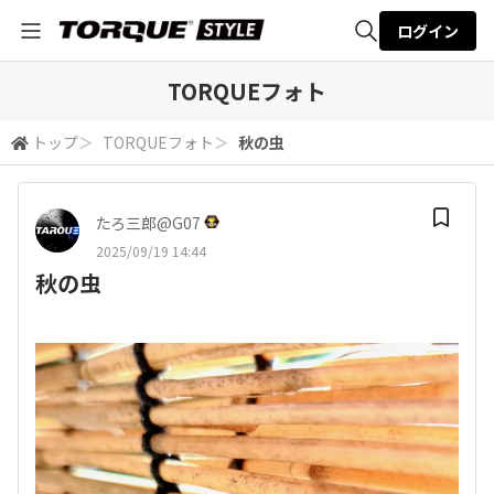
ログイン
全体検索
TORQUEフォト
トップ
＞
TORQUEフォト
＞
秋の虫
検索
たろ三郎@G07
2025/09/19 14:44
秋の虫