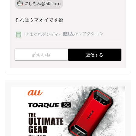
にしもん@50s pro
それはウマオイです😅
、
他1人
がリアクション
きまぐれダンディ
いいね
返信する