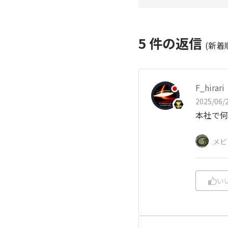
5
件の返信
(新着
F_hirari
2025/06/2
本社で何
メビ
い