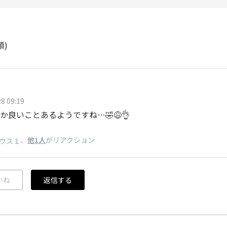
順)
8 09:19
か良いことあるようですね…🤣😅👌
、
他1人
がリアクション
ウス１
いね
返信する