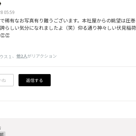
8 05:59
で稀有なお写真有り難うございます。本社屋からの眺望は圧巻！
誇らしい気分になれましたよ（笑）仰る通り神々しい伏見稲荷
👏
、
他2人
がリアクション
ウス１
いね
返信する
お
部