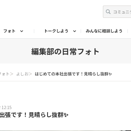
フォト
トークしよう
みんなに相談しよう
らせ
07公式サイト
TORQUEサークル
フォト企画アーカイブ
編集部のつぶやき（アーカイブ）
歴代モデル
【会員限定】ニュース
編集部の日常フォト
フォト
＞
よしお
＞
はじめての本社出張です！見晴らし抜群✨
 12:15
出張です！見晴らし抜群✨