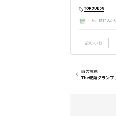
TORQUE 5G
、
他74人
が
ニサ
いいね
前の投稿
The乾麺グランプ