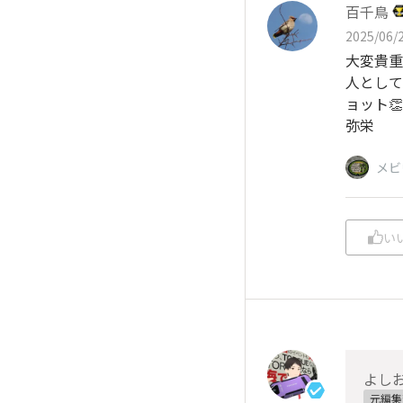
百千鳥
2025/06/2
大変貴重
人として
ョット👏
弥栄
メビ
い
よし
元編集