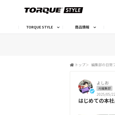
TORQUE STYLE
商品情報
お知らせ
TORQUEニュース
TORQUEフォト
自己紹介しよう
編集部の日常フォト
TORQUIZ【投票企画】
TORQUEトーク
G07エピソード投稿📸
よみもの
編集部からのおし
G
トップ
＞
編集部の日常
よしお
元編集部
2025/05/22
はじめての本社