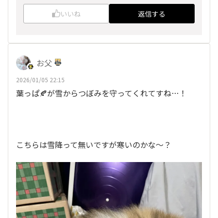
いいね
返信する
お父
2026/01/05 22:15
葉っぱ🍂が雪からつぼみを守ってくれてすね…！
こちらは雪降って無いですが寒いのかな〜？