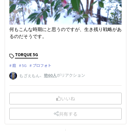
何もこんな時期にと思うのですが、生き残り戦略があ
るのだそうです。
TORQUE 5G
庭
5G
プロフォト
、
他60人
がリアクション
もざえもん
いいね
共有する