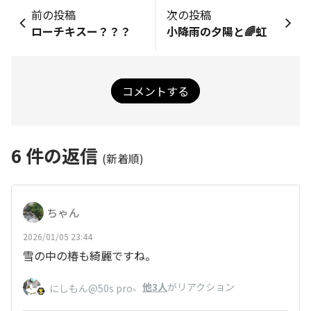
前の投稿
次の投稿
ローチキスー？？？
小降雨の夕陽と🌈虹
コメントする
6
件の返信
(新着順)
ちゃん
2026/01/05 23:44
雪の中の椿も綺麗ですね。
、
他3人
がリアクション
にしもん@50s pro