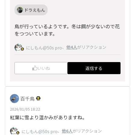
ドラえもん
鳥が行っているようです。冬は餌が少ないので花
をつついています。
、
他4人
がリアクション
にしもん@50s pro
いいね
返信する
百千鳥
2026/01/05 18:22
紅葉に雪より温かみがありますね。
、
他6人
がリアクション
にしもん@50s pro