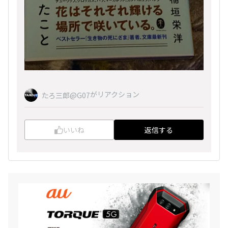
がリアクション
たろ三郎@G07
いいね
返信する