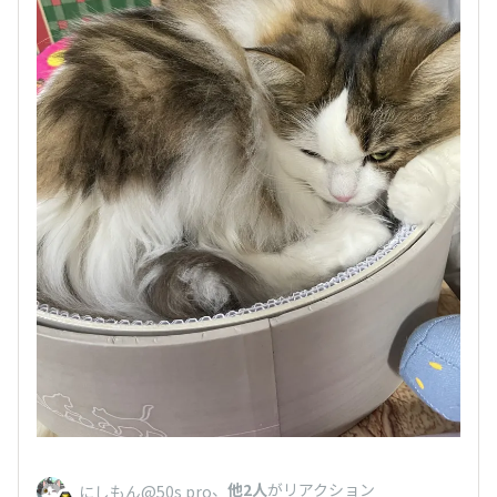
、
他2人
がリアクション
にしもん@50s pro