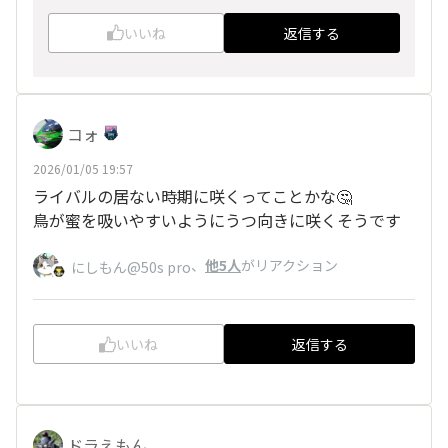
いいね
返信する
コォ
2026/01/05 19:57
ライバルの居ない時期に咲くってことかな🤔
鳥が蜜を吸いやすいようにうつ向きに咲くそうです
、
他5人
がリアクション
にしもん@50s pro
いいね
返信する
ドラえもん