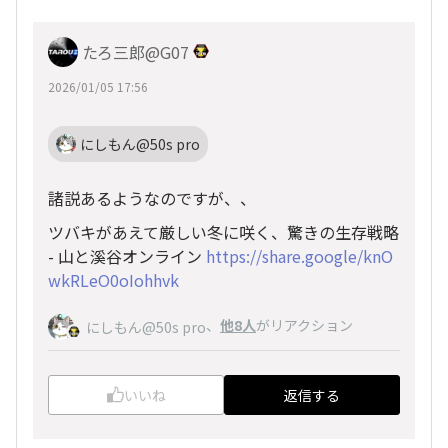
たろ三郎@G07
2026/01/05 17:56
にしもん@50s pro
諸説あるようなのですが、、
ツバキがあえて厳しい冬に咲く、驚きの生存戦略
- 山と溪谷オンライン
https://share.google/knO
wkRLeO0oIohhvk
、
他8人
がリアクション
にしもん@50s pro
いいね
返信する