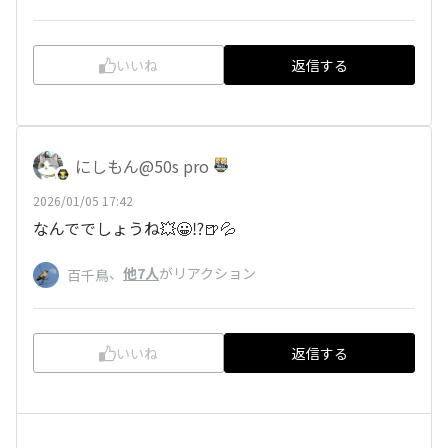
いいね
返信する
にしもん@50s pro
2026/01/05 17:42
なんででしょうね💥😀⁉️🍺💦
、
他7人
がリアクション
百千鳥
いいね
返信する