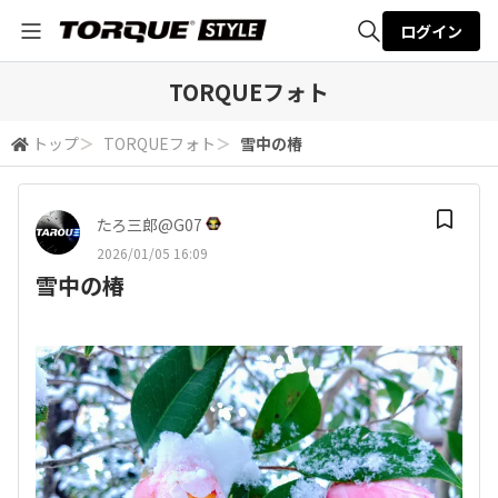
ログイン
全体検索
TORQUEフォト
トップ
＞
TORQUEフォト
＞
雪中の椿
検索
たろ三郎@G07
2026/01/05 16:09
雪中の椿