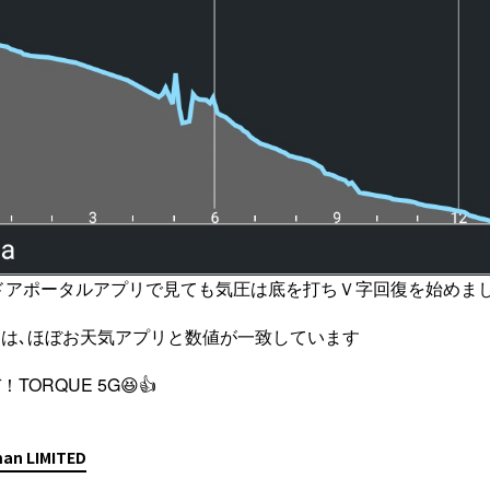
トドアポータルアプリで見ても気圧は底を打ちＶ字回復を始めま
は､ほぼお天気アプリと数値が一致しています
RQUE 5G😆👍
an LIMITED