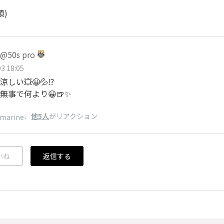
順)
50s pro
3 18:05
しい💥😀💦⁉️
無事で何より😀🍺✨
、
他5人
がリアクション
emarine
いね
返信する