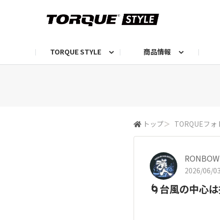
TORQUE STYLE
商品情報
お知らせ
TORQUEニュース
TORQUEフォト
自己紹介しよう
編集部の日常フォト
TORQUIZ【投票企画】
TORQUEトーク
G07エピソード投稿📸
よみもの
編集部からのおし
G
トップ
＞
TORQUEフォ
RONBOW
2026/06/03
🌀台風の中心