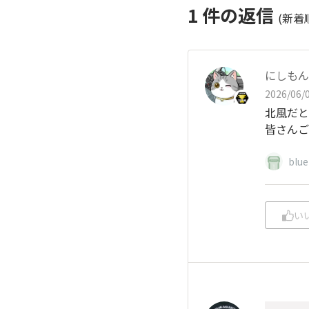
1
件の返信
(新着
にしもん@
2026/06/0
北風だと涼
皆さんご
blu
い