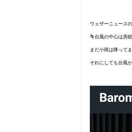
ウェザーニュース
🌀台風の中心は房
まだ小雨は降ってま
それにしても台風か