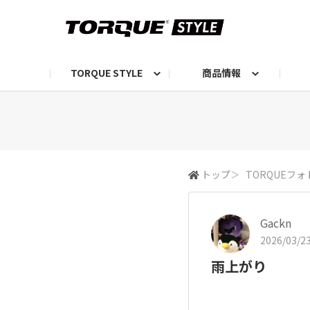
TORQUE STYLE
商品情報
お知らせ
TORQUEニュース
TORQUEフォト
自己紹介しよう
編集部の日常フォト
TORQUIZ【投票企画】
TORQUEトーク
G07エピソード投稿📸
よみもの
編集部からのおし
G
トップ
＞
TORQUEフォ
Gackn
2026/03/23
雨上がり