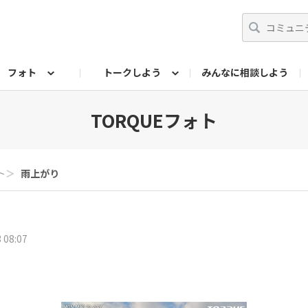
フォト
トークしよう
みんなに相談しよう
らせ
07公式サイト
TORQUEサークル
#フォトコンテスト「夏の思い出ワンシーン」
編集部のつぶやき（アーカイブ）
歴代モデル
【会員限定】ニュース
フォ
TORQUEフォト
ト
＞
雨上がり
 08:07