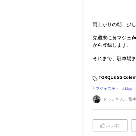
雨上がりの朝、少
先週末に黄マジェ🛵
から登録します。
それまで、駐車場まで
TORQUE 5G Colem
マジェスティ
Majes
、
他4
ドラえもん
いいね