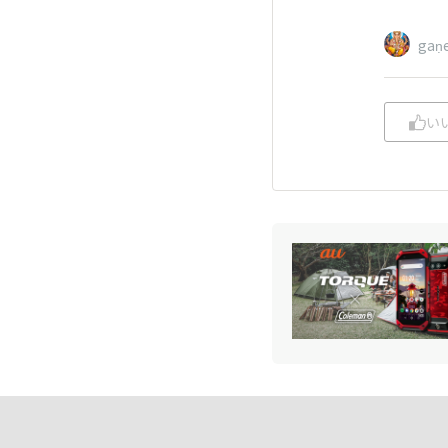
gaṇ
い