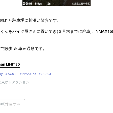
し離れた駐車場に川沿い散歩です。
くんをバイク屋さんに置いてき(３月末までに廃車)、NMAX155
散歩 ＆ 車🚙通勤です。
an LIMITED
ty
SG03J
NMAX155
SG92J
6人
がリアクション
共有する