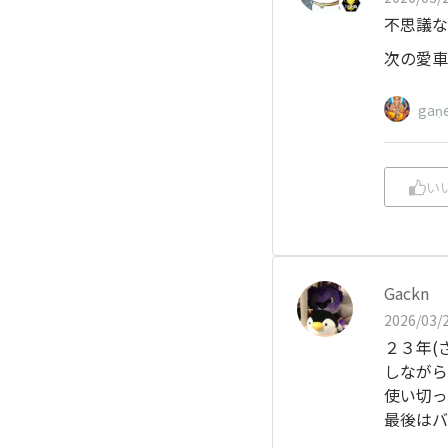
不思議な
次の愛車
gaṇ
い
Gackn
2026/03/2
２３年(
しながら
使い切っ
最後はバ