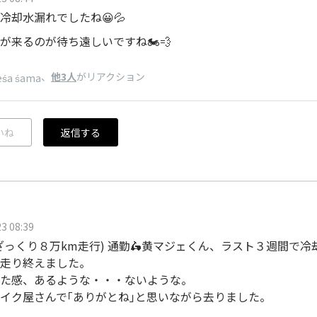
冷却水漏れでしたね😀💦
が来るのが待ち遠しいですね🏍️💨
、
他3人
がリアクション
eśa śama
いね
返信する
3 08:39
ざっくり８万km走行) 通勤🛵黄マジェくん、ラスト３週間で冷
走り終えました。
た感、あるような・・・ないような。
イク屋さんで｢ありがとね｣と思いながら去りました。