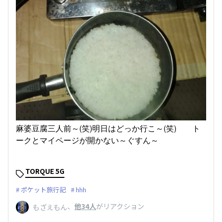
麻婆豆腐三人前～(笑)明日はどっか行こ～(笑) ト
ークとマイページが開かない～ぐすん～
TORQUE 5G
ポケット旅行記
hhh
、
他34人
がリアクション
もざえもん