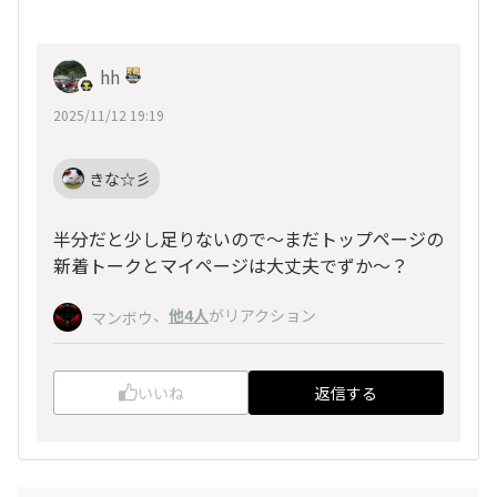
hh
2025/11/12 19:19
きな☆彡
半分だと少し足りないので～まだトップページの
新着トークとマイページは大丈夫でずか～？
、
他4人
がリアクション
マンボウ
いいね
返信する