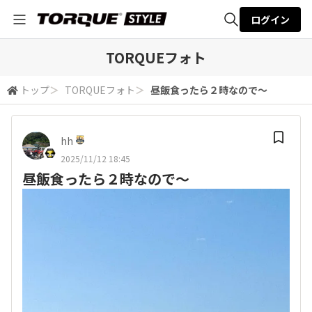
ログイン
全体検索
TORQUEフォト
トップ
＞
TORQUEフォト
＞
昼飯食ったら２時なので～
検索
hh
2025/11/12 18:45
昼飯食ったら２時なので～