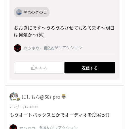
やまのきのこ
おおきにでず～うろうろさせてもろてまず～明日
は何処か～(笑)
、
他2人
がリアクション
マンボウ
いいね
返信する
にしもん@50s pro
2025/11/12 19:35
もうオートバックスとかでオーディオを💥😀🍺⁉️
、
他4人
がリアクション
マンボウ