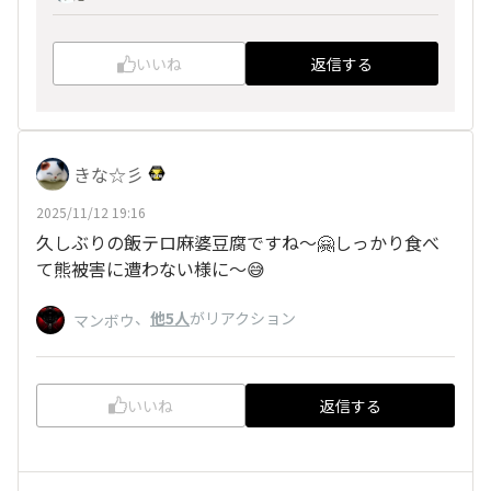
いいね
返信する
きな☆彡
2025/11/12 19:16
久しぶりの飯テロ麻婆豆腐ですね〜🤗しっかり食べ
て熊被害に遭わない様に〜😅
、
他5人
がリアクション
マンボウ
いいね
返信する