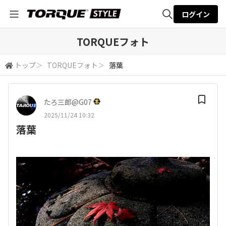
ログイン
全体検索
TORQUEフォト
トップ
＞
TORQUEフォト
＞
落葉
検索
たろ三郎@G07
2025/11/24 10:32
落葉