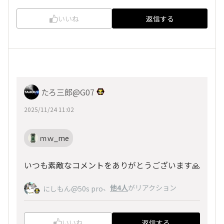
いいね
返信する
たろ三郎@G07
2025/11/24 11:02
ｍｗ_me
いつも素敵なコメントをありがとうございます🙏
、
他4人
がリアクション
にしもん@50s pro
いいね
返信する