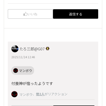
いいね
返信する
たろ三郎@G07
2025/11/24 12:46
マンボウ
付喪神が宿ったようです
、
他2人
がリアクション
マンボウ