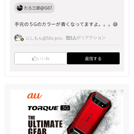
たろ三郎@G07
手元の５Gのカラーが青くなってますよ。。。😅
、
他5人
がリアクション
にしもん@50s pro
いいね
返信する