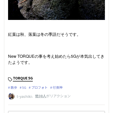
紅葉は秋、落葉は冬の季語だそうです。
New TORQUEの事を考え始めたら5Gが本気出してき
たようです。
TORQUE 5G
散歩
5G
プロフォト
付喪神
、
他38人
がリアクション
t-yashiki