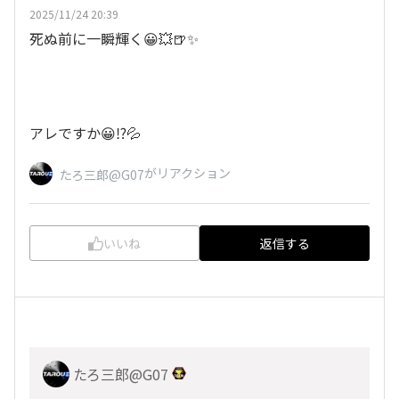
2025/11/24 20:39
死ぬ前に一瞬輝く😀💥🍺✨
アレですか😀⁉️💦
がリアクション
たろ三郎@G07
いいね
返信する
たろ三郎@G07