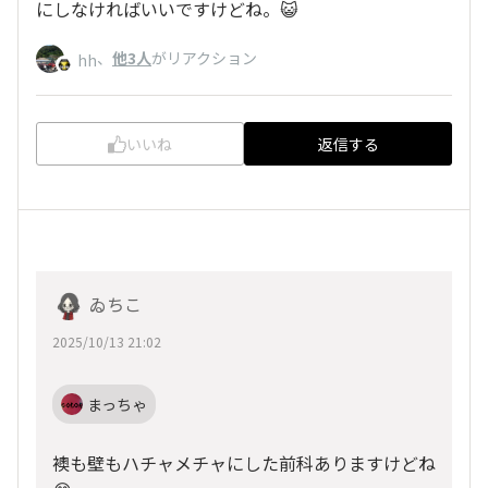
にしなければいいですけどね。😺
、
他3人
がリアクション
hh
いいね
返信する
ゐちこ
2025/10/13 21:02
まっちゃ
襖も壁もハチャメチャにした前科ありますけどね