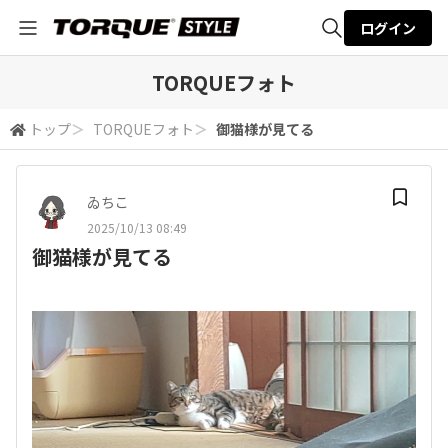
ログイン
全体検索
TORQUEフォト
トップ
＞
TORQUEフォト
＞
御猫様が見てる
検索
ゐちこ
2025/10/13 08:49
御猫様が見てる