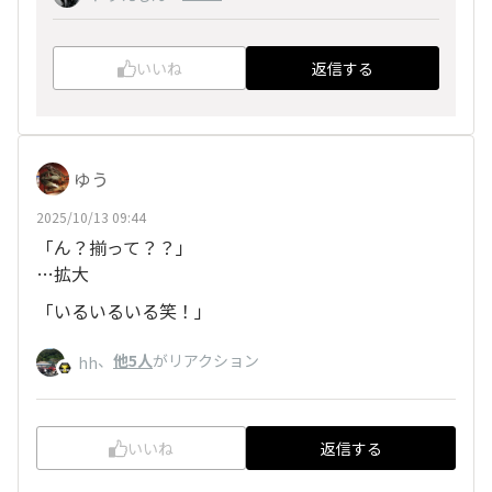
いいね
返信する
ゆう
2025/10/13 09:44
「ん？揃って？？」
…拡大
「いるいるいる笑！」
、
他5人
がリアクション
hh
いいね
返信する