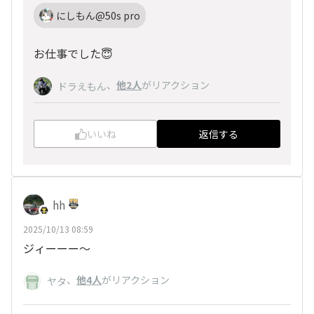
にしもん@50s pro
お仕事でした😇
、
他2人
がリアクション
ドラえもん
いいね
返信する
hh
2025/10/13 08:59
ジィーーー～
、
他4人
がリアクション
ヤタ