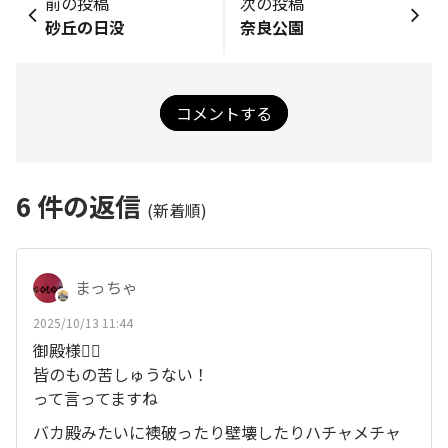
前の投稿
次の投稿
砂丘の日没
奈良公園
コメントする
6
件の返信
(新着順)
まっちゃ
2025/10/13 11:44
御殿様🙇‍♂️
皆のもの苦しゅうない！
って言ってますね
バカ殿みたいに襖破ったり壁壊したりハチャメチャ