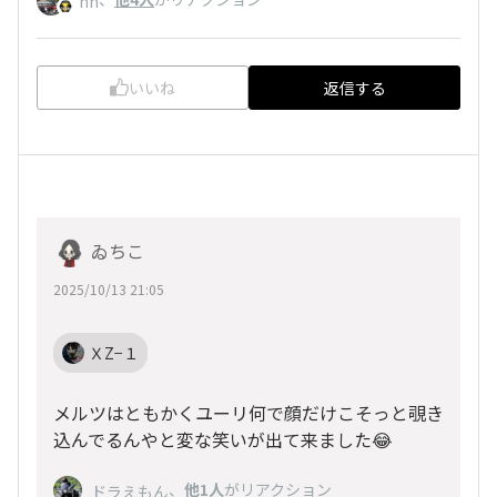
hh
いいね
返信する
ゐちこ
2025/10/13 21:05
ＸZ−１
メルツはともかくユーリ何で顔だけこそっと覗き
込んでるんやと変な笑いが出て来ました😂
、
他1人
がリアクション
ドラえもん