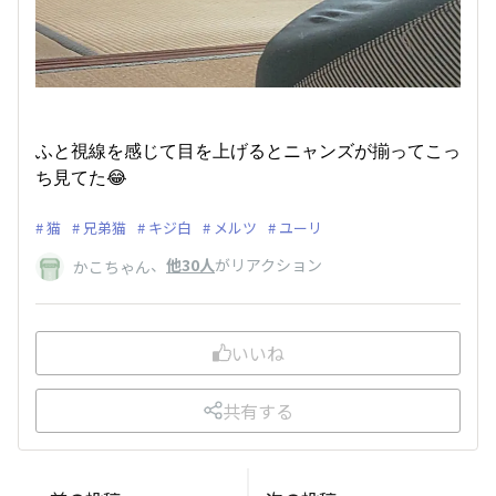
ふと視線を感じて目を上げるとニャンズが揃ってこっ
ち見てた😂
猫
兄弟猫
キジ白
メルツ
ユーリ
、
他30人
がリアクション
かこちゃん
いいね
共有する