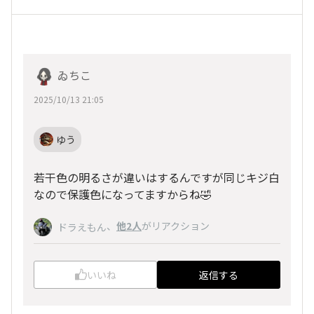
ゐちこ
2025/10/13 21:05
ゆう
若干色の明るさが違いはするんですが同じキジ白
なので保護色になってますからね🤣
、
他2人
がリアクション
ドラえもん
いいね
返信する