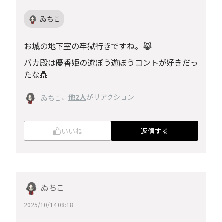
ゐちこ
お城の地下室の牢獄行きですね。😹
バカ殿は優香姫の遊ぼう遊ぼうコントが好きだっ
たな👸
、
他2人
がリアクション
ゐちこ
いいね
返信する
ゐちこ
2025/10/14 08:18