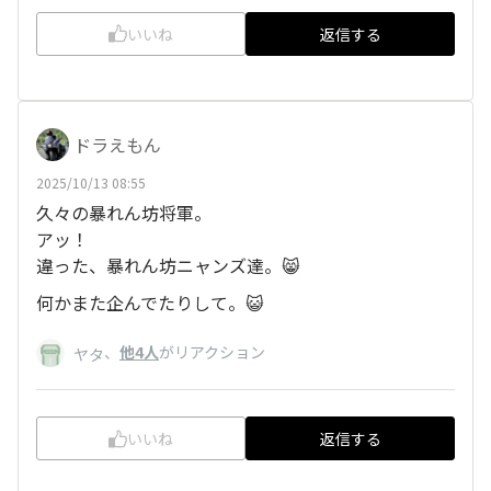
いいね
返信する
ドラえもん
2025/10/13 08:55
久々の暴れん坊将軍。
アッ！
違った、暴れん坊ニャンズ達。😸
何かまた企んでたりして。😺
、
他4人
がリアクション
ヤタ
いいね
返信する