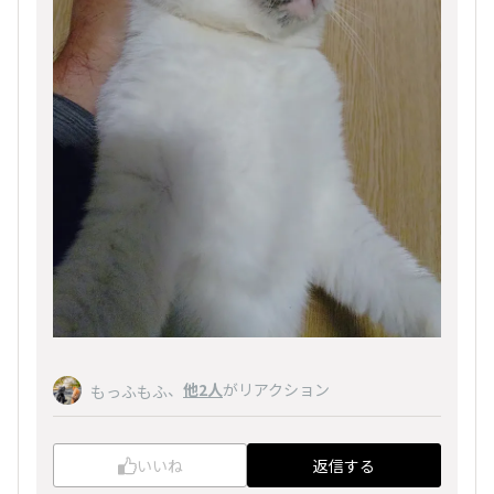
、
他2人
がリアクション
もっふもふ
いいね
返信する