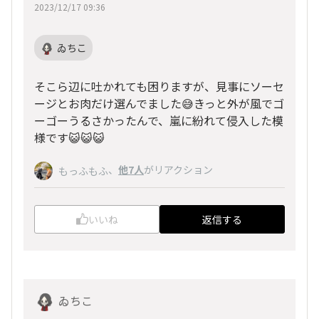
2023/12/17 09:36
ゐちこ
そこら辺に吐かれても困りますが、見事にソーセ
ージとお肉だけ選んでました😅きっと外が風でゴ
ーゴーうるさかったんで、嵐に紛れて侵入した模
様です😺😺😺
、
他7人
がリアクション
もっふもふ
いいね
返信する
ゐちこ