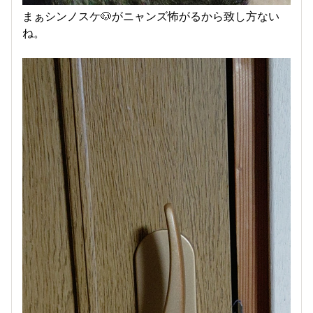
まぁシンノスケ🐶がニャンズ怖がるから致し方ない
ね。