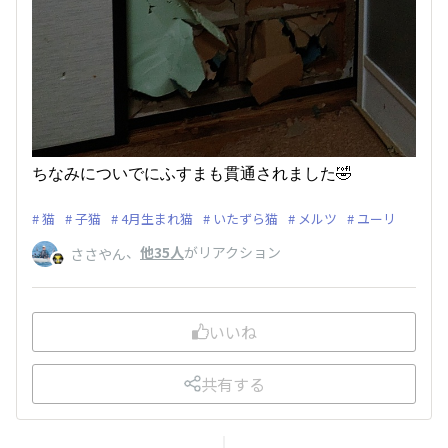
ちなみについでにふすまも貫通されました🤣
猫
子猫
4月生まれ猫
いたずら猫
メルツ
ユーリ
、
他35人
がリアクション
ささやん
いいね
共有する