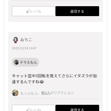
いいね
返信する
ゐちこ
2023/12/18 14:47
ドラえもん
キャット空中3回転を覚えてさらにイタズラが加
速するんですね😂
、
他2人
がリアクション
もっふもふ
いいね
返信する