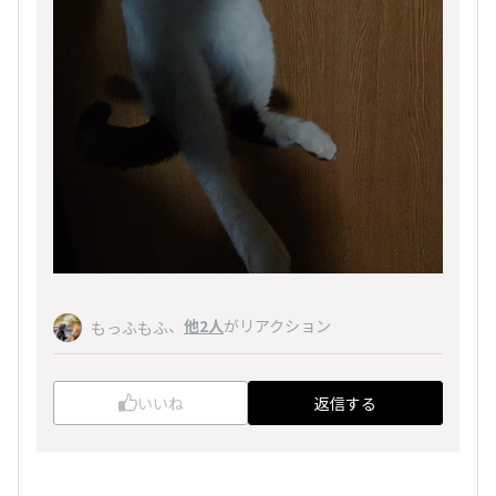
、
他2人
がリアクション
もっふもふ
いいね
返信する