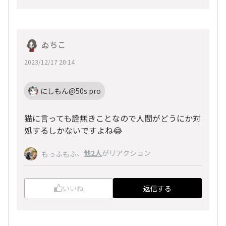
ゐちこ
2023/12/17 20:14
にしもん@50s pro
猫に言っても詮無きことなので人間がどうにか対
処するしかないですよね😂
、
他2人
がリアクション
もっふもふ
いいね
返信する