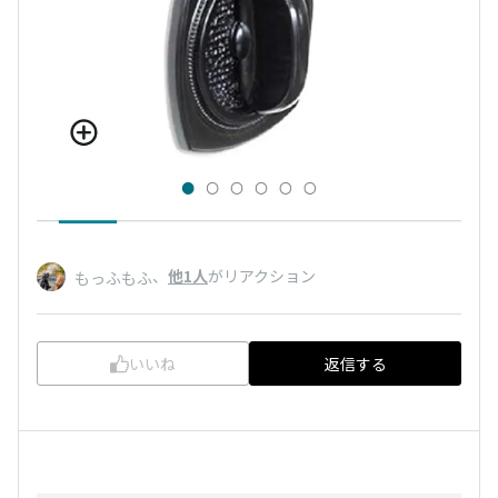
、
他1人
がリアクション
もっふもふ
いいね
返信する