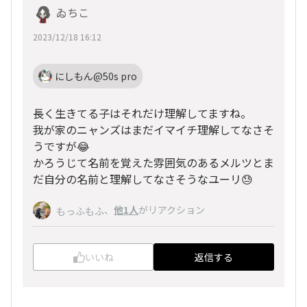
ゐちこ
2023/12/18 16:12
にしもん@50s pro
長く生きてる子はそれだけ理解してますね。
我が家のニャンズはまだイマイチ理解してなさそ
うですが😂
かろうじて名前を覚えた雰囲気のあるメルツとま
だ自分の名前と理解してなさそうなユーリ😓
、
他1人
がリアクション
もっふもふ
いいね
返信する