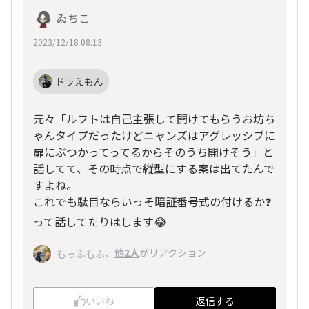
ゐちこ
2023/12/18 08:13
ドラえもん
元々「ルフトは自己主張して開けてもらうお坊ち
ゃんタイプだったけどニャンズはアグレッシブに
扉にぶつかってってるからそのうち開けそう」と
話してて、その時点で縦型にする案は出てたんで
すよね。
これでも駄目ならいっそ暗証番号式の付けるか❓
って話してたりはします😂
、
他2人
がリアクション
もっふもふ
いいね
返信する