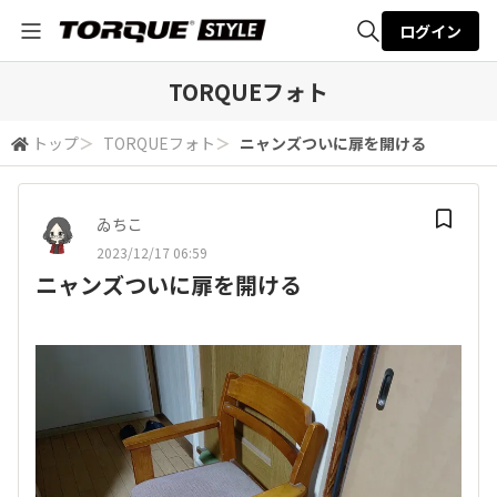
ログイン
全体検索
TORQUEフォト
トップ
＞
TORQUEフォト
＞
ニャンズついに扉を開ける
検索
ゐちこ
2023/12/17 06:59
ニャンズついに扉を開ける