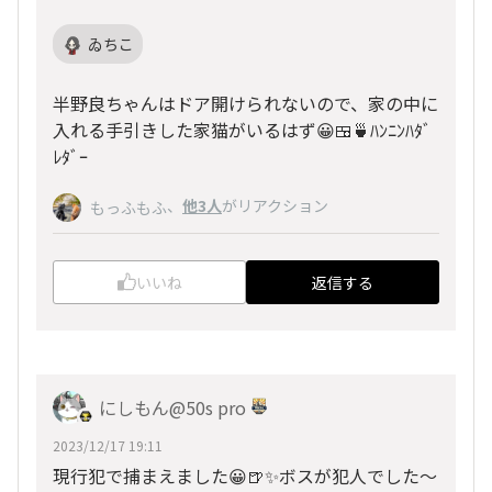
ゐちこ
半野良ちゃんはドア開けられないので、家の中に
入れる手引きした家猫がいるはず😀🍱🍵ﾊﾝﾆﾝﾊﾀﾞ
ﾚﾀﾞｰ
、
他3人
がリアクション
もっふもふ
いいね
返信する
にしもん@50s pro
2023/12/17 19:11
現行犯で捕まえました😀🍺✨ボスが犯人でした～