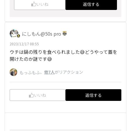
いいね
返信する
にしもん@50s pro
2023/12/17 08:55
ウチは鍋の残りを食べられました😅どうやって蓋を
開けたのか謎です😅
、
他7人
がリアクション
もっふもふ
いいね
返信する