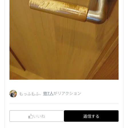
、
他7人
がリアクション
もっふもふ
いいね
返信する