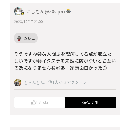
にしもん@50s pro
2023/12/17 21:00
ゐちこ
そうですね😀🍶人間語を理解してる点が腹立た
しいですが😅イタズラを未然に防がないとお互い
の為になりませんね😀あー家康面白かった📺
、
他1人
がリアクション
もっふもふ
いいね
返信する