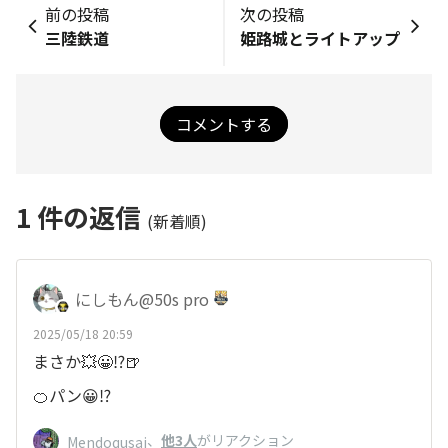
前の投稿
次の投稿
三陸鉄道
姫路城とライトアップ
コメントする
1
件の返信
(新着順)
にしもん@50s pro
2025/05/18 20:59
まさか💥😀⁉️🍺
🍊パン😀⁉️
、
他3人
がリアクション
Mendoqusai