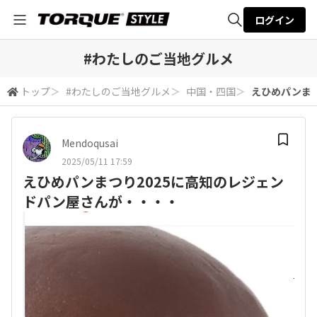
ログイン
全体検索
#わたしのご当地グルメ
トップ
＞
#わたしのご当地グルメ
＞
中国・四国
＞
えひめパンま
検索
Mendoqusai
2025/05/11 17:59
えひめパンまつり2025に高知のレジェン
ドパン屋さんが・・・・