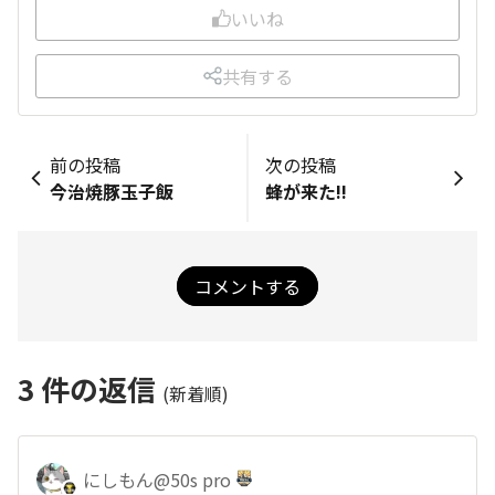
いいね
共有する
前の投稿
次の投稿
今治焼豚玉子飯
蜂が来た!!
コメントする
3
件の返信
(新着順)
にしもん@50s pro