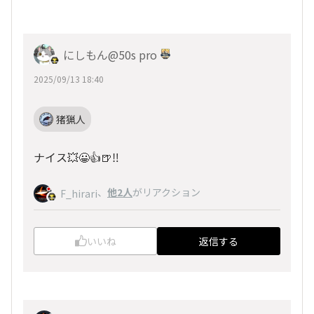
にしもん@50s pro
2025/09/13 18:40
猪猟人
ナイス💥😀👍🍺‼️
、
他2人
がリアクション
F_hirari
いいね
返信する