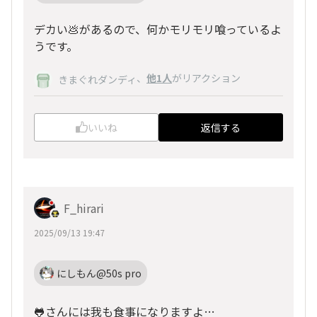
デカい💩があるので、何かモリモリ喰っているよ
うです。
、
他1人
がリアクション
きまぐれダンディ
いいね
返信する
F_hirari
2025/09/13 19:47
にしもん@50s pro
🐸さんには我も食事になりますよ…