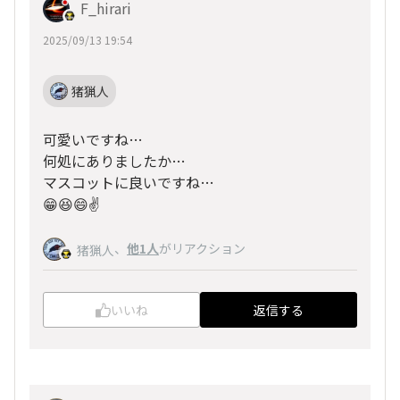
F_hirari
2025/09/13 19:54
猪猟人
可愛いですね…
何処にありましたか…
マスコットに良いですね…
😁😆😄✌️
、
他1人
がリアクション
猪猟人
いいね
返信する