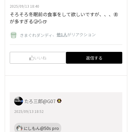
2025/09/13 18:40
そろそろ冬眠前の食事をして欲しいですが、、、🦋
が多すぎる🥲💦🍺
、
他1人
がリアクション
きまぐれダンディ
いいね
返信する
たろ三郎@G07
2025/09/13 18:52
にしもん@50s pro