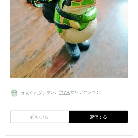
、
他7人
がリアクション
きまぐれダンディ
いいね
返信する