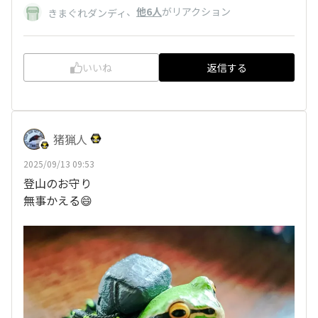
、
他6人
がリアクション
きまぐれダンディ
いいね
返信する
猪猟人
2025/09/13 09:53
登山のお守り
無事かえる😄