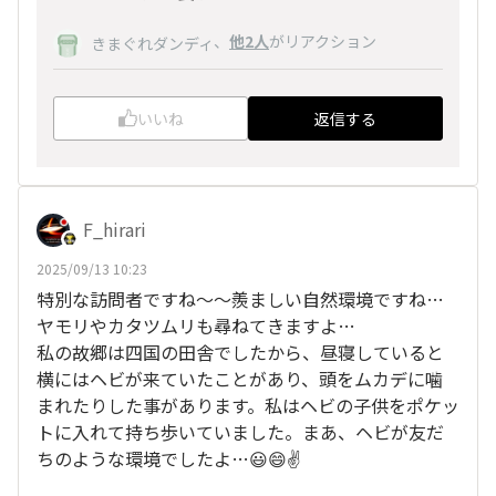
、
他2人
がリアクション
きまぐれダンディ
いいね
返信する
F_hirari
2025/09/13 10:23
特別な訪問者ですね〜〜羨ましい自然環境ですね…
ヤモリやカタツムリも尋ねてきますよ…
私の故郷は四国の田舎でしたから、昼寝していると
横にはヘビが来ていたことがあり、頭をムカデに噛
まれたりした事があります。私はヘビの子供をポケッ
トに入れて持ち歩いていました。まあ、ヘビが友だ
ちのような環境でしたよ…😃😄✌️