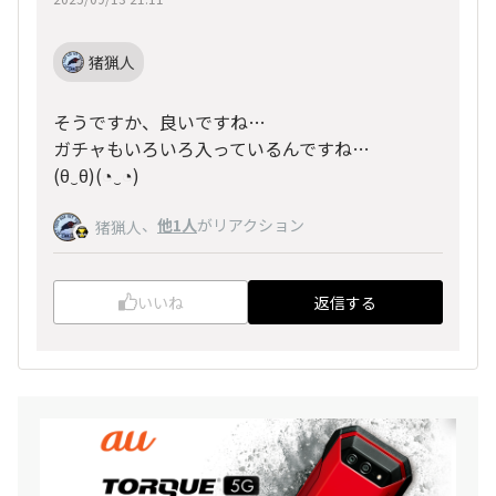
猪猟人
そうですか、良いですね…
ガチャもいろいろ入っているんですね…
(⁠θ⁠‿⁠θ⁠)(⁠◔⁠‿⁠◔⁠)
、
他1人
がリアクション
猪猟人
いいね
返信する