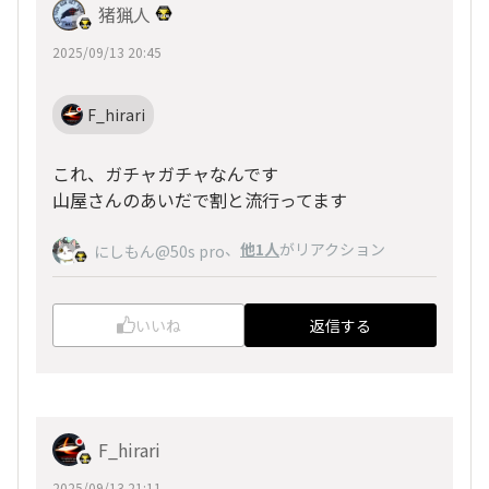
猪猟人
2025/09/13 20:45
F_hirari
これ、ガチャガチャなんです
山屋さんのあいだで割と流行ってます
、
他1人
がリアクション
にしもん@50s pro
いいね
返信する
F_hirari
2025/09/13 21:11