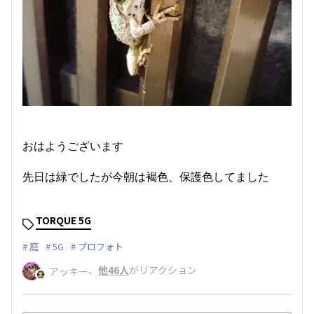
おはようございます
先日は緑でしたが今朝は褐色、保護色してました
TORQUE 5G
庭
5G
プロフォト
、
他46人
がリアクション
アッキー