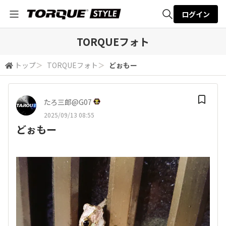
ログイン
全体検索
TORQUEフォト
トップ
＞
TORQUEフォト
＞
どぉもー
検索
たろ三郎@G07
2025/09/13 08:55
どぉもー