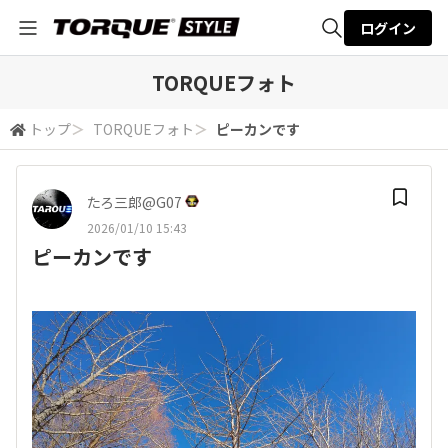
ログイン
全体検索
TORQUEフォト
トップ
＞
TORQUEフォト
＞
ピーカンです
検索
たろ三郎@G07
2026/01/10 15:43
ピーカンです