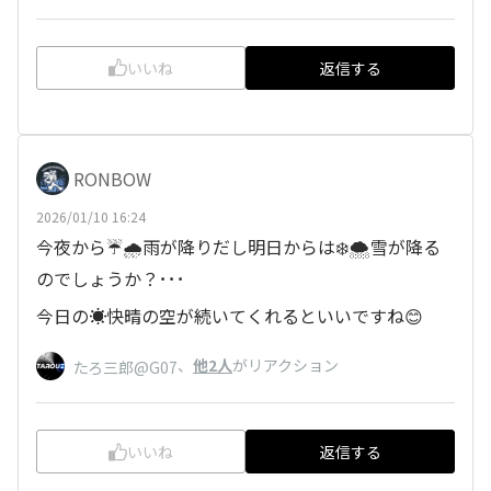
いいね
返信する
RONBOW
2026/01/10 16:24
今夜から☔🌧️雨が降りだし明日からは❄️🌨️雪が降る
のでしょうか？･･･
今日の☀️快晴の空が続いてくれるといいですね😊
、
他2人
がリアクション
たろ三郎@G07
いいね
返信する