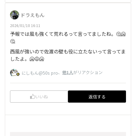
ドラえもん
2026/01/10 16:11
予報では風も強くて荒れるって言ってましたね。🤔🥶
🤔
西風が強いので佐渡の壁も役に立たないって言ってま
したよ。🥶😅🥶
、
他1人
がリアクション
にしもん@50s pro
いいね
返信する