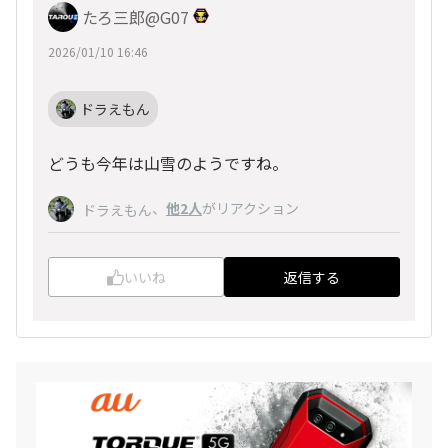
たろ三郎@G07
2026/01/10 16:46
ドラえもん
どうも今年は山雪のようですね。
、
他2人
がリアクション
ドラえもん
いいね
返信する