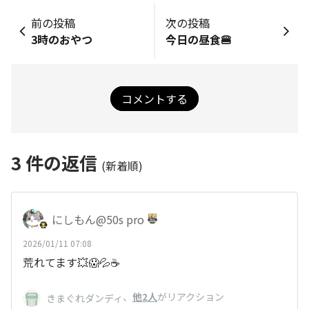
前の投稿
次の投稿
3時のおやつ
今日の昼食🍔
コメントする
3
件の返信
(新着順)
にしもん@50s pro
2026/01/11 07:08
荒れてます💥😱💦☕
、
他2人
がリアクション
きまぐれダンディ