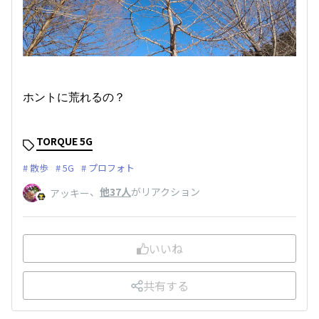
ホントに荒れるの？
TORQUE 5G
散歩
5G
プロフォト
、
他37人
がリアクション
アッキー
いいね
共有する