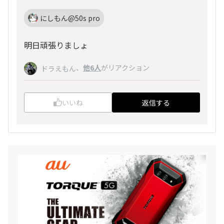
にしもん@50s pro
明日頑張りましょ
、
他6人
がリアクション
ドラえもん
いいね
返信する