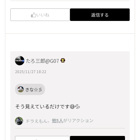
いいね
返信する
たろ三郎@G07
2025/11/27 18:22
きな☆彡
そう見えているだけです😅💦
、
他5人
がリアクション
ドラえもん