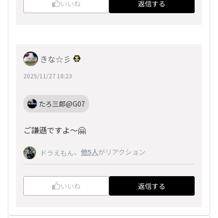
いいね
返信する
きな☆彡
2025/11/27 18:23
たろ三郎@G07
ご謙遜ですよ～🤗
、
他5人
がリアクション
ドラえもん
いいね
返信する