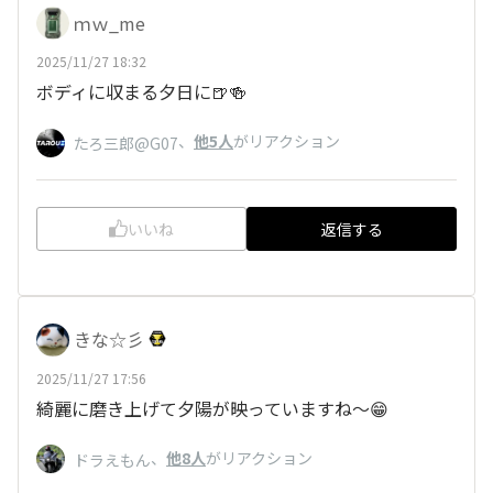
ｍｗ_me
2025/11/27 18:32
ボディに収まる夕日に🍺🍻
、
他5人
がリアクション
たろ三郎@G07
いいね
返信する
きな☆彡
2025/11/27 17:56
綺麗に磨き上げて夕陽が映っていますね〜😁
、
他8人
がリアクション
ドラえもん