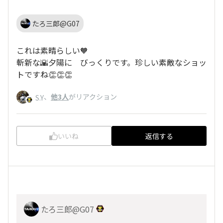
たろ三郎@G07
これは素晴らしい🧡
斬新な🌇夕陽に びっくりです。珍しい素敵なショッ
トですね👏👏👏
、
他3人
がリアクション
S.Y
いいね
返信する
たろ三郎@G07