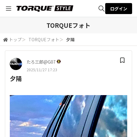
ログイン
全体検索
TORQUEフォト
トップ
＞
TORQUEフォト
＞
夕陽
検索
たろ三郎@G07
2025/11/27 17:23
夕陽