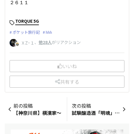
２６１１
TORQUE 5G
ポケット旅行記
hhh
、
他28人
がリアクション
ＸZ−１
いいね
共有する
前の投稿
次の投稿
【神奈川県】横濱家～
試験醸造酒「明魂」販売中