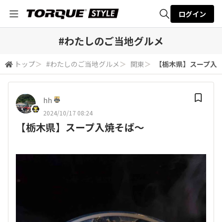
ログイン
全体検索
#わたしのご当地グルメ
トップ
＞
#わたしのご当地グルメ
＞
関東
＞
【栃木県】スープ入
検索
hh
2024/10/17 08:24
【栃木県】スープ入焼そば～