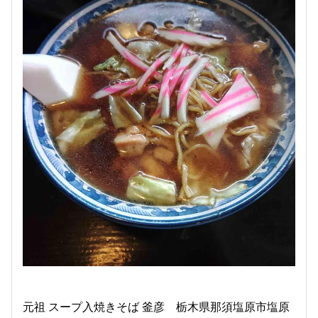
元祖 スープ入焼きそば 釜彦 栃木県那須塩原市塩原