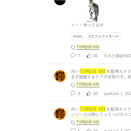
イー！待ってるぜ
G01
エフェクトモード
TORQUE G01
7
36
たろ三郎@G0
古い
TORQUE
G01
を監視カメラ
まず設置するドアの状態です。
品を傷つけ
TORQUE G01
5
30
quetzal
|
20
古い
TORQUE
G01
QUE
G01
TORQUE G01
5
39
quetzal
|
20