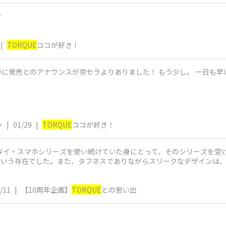
す
|
TORQUE
ココが好き！
年春に発売とのアナウンスが京セラよりありました！ もう少し。 一日も
ン
|
01/29
|
TORQUE
ココが好き！
ータイ・スマホシリーズを使い続けていた身にとって、そのシリーズを受
という存在でした。また、タフネスでありながらスリークなデザインは
/11
|
【10周年企画】
TORQUE
との思い出