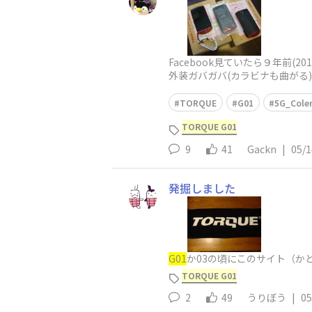
Facebook見ていたら９年前(20
外装ガバガバ(カラビナも曲がる
台は返送
TORQUE
G01
5G_Cole
TORQUE G01
9
41
Gackn
|
05/1
発掘しました
G01
か03の頃にこのサイト（か
TORQUE G01
2
49
うりぼう
|
05