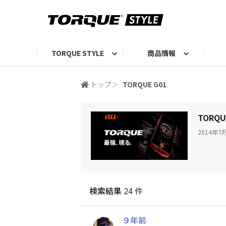
TORQUE STYLE
商品情報
お知らせ
TORQUEニュース
TORQUEフォト
自己紹介しよう
編集部の日常フォト
TORQUIZ【投票企画】
TORQUEトーク
G07エピソード投稿📸
よみもの
編集部からのおし
G
トップ
＞
TORQUE G01
TORQU
2014年
検索結果
24 件
９年前