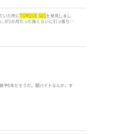
ていた所に
TORQUE
G01
を発見しまし
..が1か月たった後くらいに引っ張り出
猶予5年だそうだ。闇バイトなんか、す