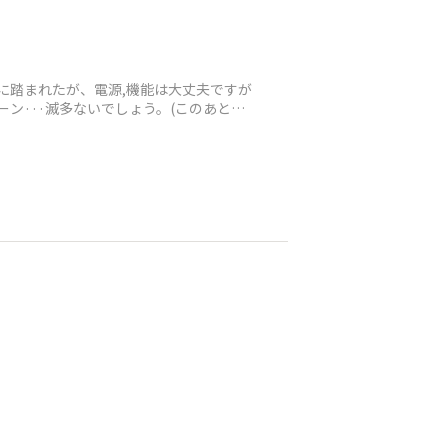
台に踏まれたが、電源,機能は大丈夫ですが
ーン···滅多ないでしょう。(このあと２