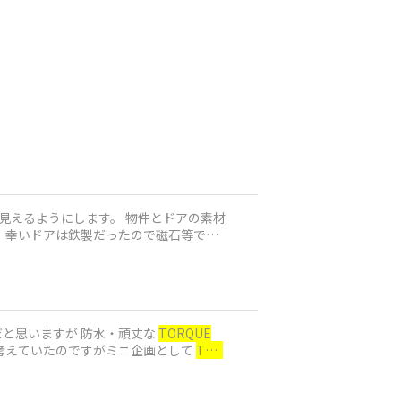
にします。 物件とドアの素材
 幸いドアは鉄製だったので磁石等で備
る話だと思いますが 防水・頑丈な
TORQUE
の悪化で自宅の警備を考えていたのですがミニ企画として
TOR