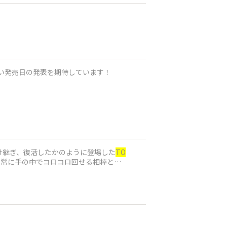
早い発売日の発表を期待しています！
け継ぎ、復活したかのように登場した
TO
、常に手の中でコロコロ回せる相棒とい