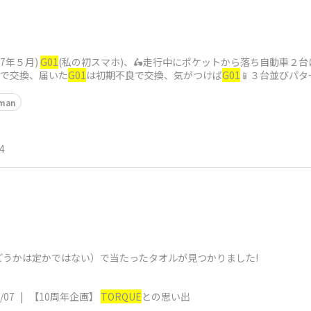
17年５月)
G01
(私の初スマホ)、🛵走行中にポケットから落ち自動車２
)で交換、届いた
G01
は初期不良で交換、気がつけば
G01
📱３台並びパタ
man
4
どうかは定かではない）で当たったタオルが見つかりました!
/07
|
【10周年企画】
TORQUE
との思い出