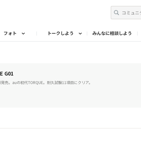
フォト
トークしよう
みんなに相談しよう
らせ
07公式サイト
TORQUEサークル
#フォトコンテスト「夏の思い出ワンシーン」
編集部のつぶやき（アーカイブ）
歴代モデル
【会員限定】ニュース
フォ
E G01
7月発売。auの初代TORQUE。耐久試験11項目にクリア。