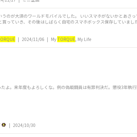
いうのが大須のワールドモバイルでした。 いいスマホがないかとあさっ
と買っていき、その後はしばらく自宅のスマホボックス保存していました.
TORQUE
|
2024/11/06
|
My
TORQUE
, My Life
ったよ。来年度もよろしくな。例の偽戦闘員は有罪判決だ。懲役3年執行
7
|
2024/10/30