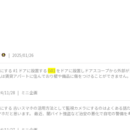
7
|
2025/01/26
にする #1 ドアに設置する
G01
をドアに設置しドアスコープから外部が見えるよう
私は賃貸アパートに住んでおり壁や備品に傷をつけることができません。
24/11/28
|
ミニ企画
を監視カメラにする 古いスマホの活用方法として監視カメラにするのはよくあ
シリーズは特にうってつけのスマホだと思います。 最近、闇バイト強盗など治安
24/11/27
|
ミニ企画