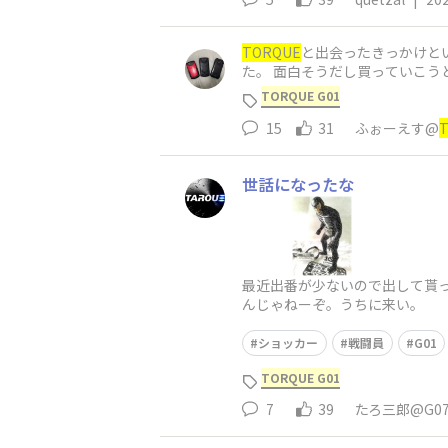
TORQUE
と出会ったきっかけと
た。 面白そうだし買っていこう
したところめちゃくちゃい
TORQUE G01
15
31
ふぉーえす@
世話になったな
最近出番が少ないので出して貰
んじゃねーぞ。うちに来い。
ショッカー
戦闘員
G01
TORQUE G01
7
39
たろ三郎@G0