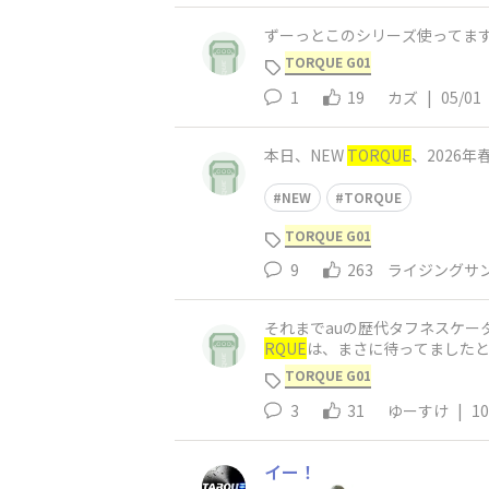
ずーっとこのシリーズ使ってま
TORQUE G01
1
19
カズ
|
05/01
本日、NEW
TORQUE
、2026
NEW
TORQUE
TORQUE G01
9
263
ライジングサ
それまでauの歴代タフネスケ
RQUE
は、まさに待ってました
う感じの存在でした。
TORQUE G01
3
31
ゆーすけ
|
10
イー！