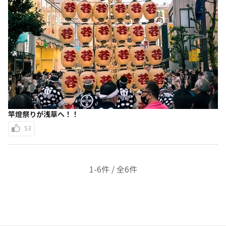
竿燈祭りが浅草へ！！
53
1-6件 / 全6件