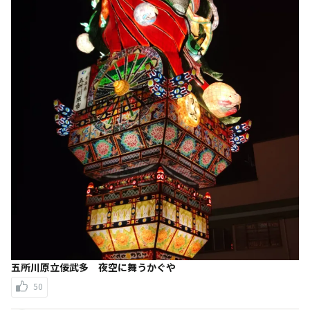
五所川原立佞武多 夜空に舞うかぐや
50