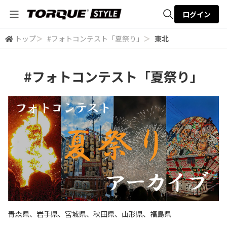
ログイン
トップ
＞
#フォトコンテスト「夏祭り」
＞
東北
全体検索
#フォトコンテスト「夏祭り」
検索
青森県、岩手県、宮城県、秋田県、山形県、福島県