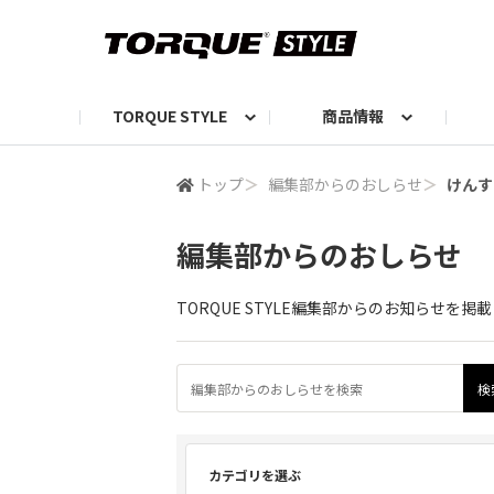
TORQUE STYLE
商品情報
お知らせ
TORQUEニュース
TORQUEフォト
自己紹介しよう
編集部の日常フォト
TORQUIZ【投票企画】
TORQUEトーク
G07エピソード投稿📸
よみもの
編集部からのおし
G
トップ
＞
編集部からのおしらせ
＞
けんす
編集部からのおしらせ
TORQUE STYLE編集部からのお知らせ
カテゴリを選ぶ