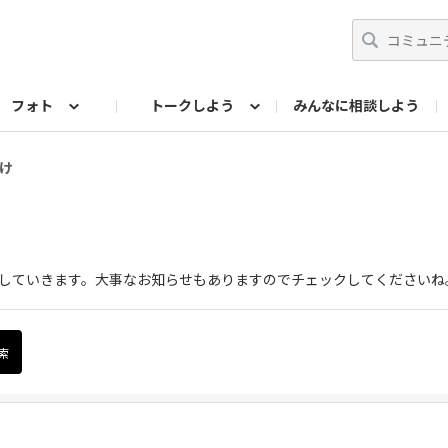
フォト
トークしよう
みんなに相談しよう
らせ
07公式サイト
TORQUEサークル
フォト企画アーカイブ
編集部のつぶやき（アーカイブ）
歴代モデル
【会員限定】ニュース
け
を掲載していきます。大事なお知らせもありますのでチェックしてくださいね