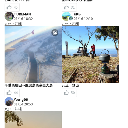
45
31
TUBEMAN
KKB
01/16 18:32
01/16 12:10
九州・沖縄
九州・沖縄
千葉県成田→鹿児島県奄美大島
元旦 登山
44
50
You-g06
01/14 20:59
九州・沖縄