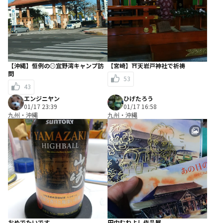
【沖縄】恒例の⚾宜野湾キャンプ訪
【宮崎】⛩️天岩戸神社で祈祷
問
53
43
エンジニヤン
ひげたろう
01/17 23:39
01/17 16:58
九州・沖縄
九州・沖縄
おめでたいです。
田中むねよし作品展