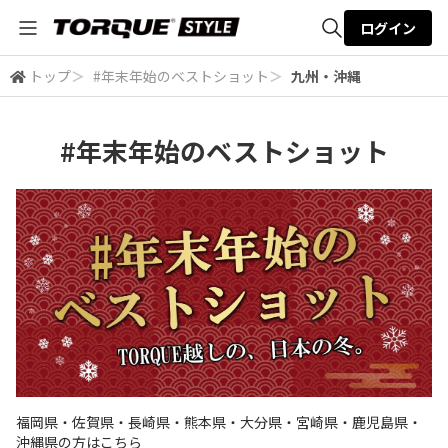
ログイン
トップ
＞
#年末年始のベストショット
＞
九州・沖縄
全体検索
#年末年始のベストショット
検索
福岡県・佐賀県・長崎県・熊本県・大分県・宮崎県・鹿児島県・
沖縄県の方はこちら