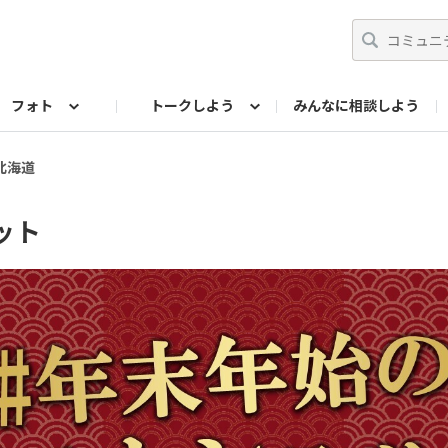
フォト
トークしよう
みんなに相談しよう
らせ
07公式サイト
TORQUEサークル
#フォトコンテスト「夏の思い出ワンシーン」
編集部のつぶやき（アーカイブ）
歴代モデル
【会員限定】ニュース
フォ
北海道
ット