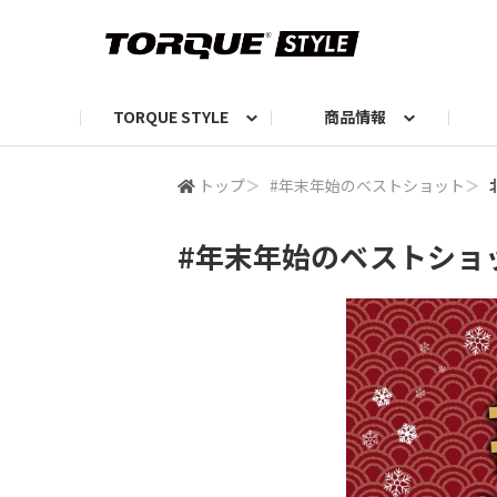
TORQUE STYLE
商品情報
お知らせ
TORQUEニュース
TORQUEフォト
自己紹介しよう
編集部の日常フォト
TORQUIZ【投票企画】
TORQUEトーク
G07エピソード投稿📸
よみもの
編集部からのおし
G
トップ
＞
#年末年始のベストショット
＞
#年末年始のベストショ