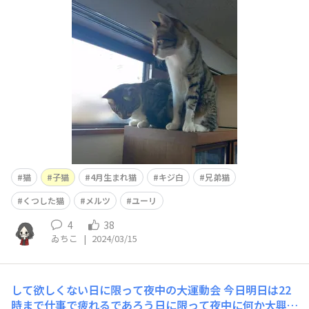
ゃんと寝れて助かった。昨日は仕事中ずっと眠かったから
難儀した😂昨日に引き続き今日も12時〜22時シフト。
猫
子猫
4月生まれ猫
キジ白
兄弟猫
くつした猫
メルツ
ユーリ
4
38
ゐちこ
|
2024/03/15
して欲しくない日に限って夜中の大運動会
今日明日は22
時まで仕事で疲れるであろう日に限って夜中に何か大興奮