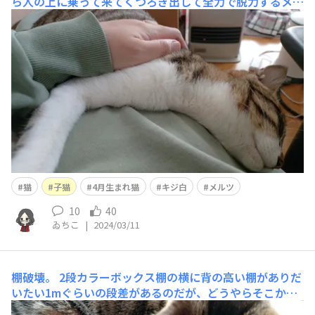
ら人の上に乗って来てくつろぎ出して全力で脱力するメル
ツ。そのうち落ちるぞ。(手で支えてやりながら)
猫
子猫
4月生まれ猫
キジ白
メルツ
10
40
ゐちこ
|
2024/03/11
棚破壊。
2段カラーボックス棚の横に背の高い棚がありだ
いたい1mぐらいの段差があるのだが、どうやらそこから
ズドンと飛び降りてカラーボックス棚を破壊したらしい。