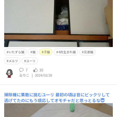
いたずら猫
猫
子猫
4月生まれ猫
兄弟猫
メルツ
ユーリ
7
30
ゐちこ
|
2024/02/28
掃除機に果敢に挑むユーリ
最初の頃は音にビックリして
逃げてたのにもう順応してオモチャだと思っとるな😇