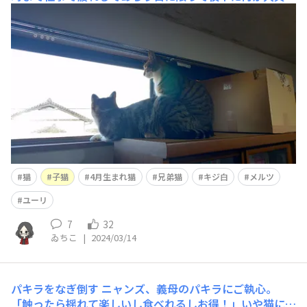
してニャンズ2人でずっと大運動会開催。新レジシステム
の勉強会も今日あるのに勘弁してくりゃれ😂
猫
子猫
4月生まれ猫
兄弟猫
キジ白
メルツ
ユーリ
7
32
ゐちこ
|
2024/03/14
パキラをなぎ倒す
ニャンズ、義母のパキラにご執心。
「触ったら揺れて楽しいし食べれるしお得！」いや猫に毒