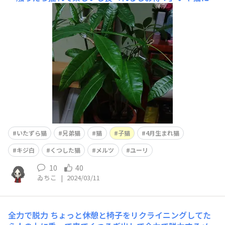
ではないらしいけど義母が大切に育ててるから食べんとい
て😅そして今日は隙を見てパキラをなぎ倒されて「あ
ー！もー！」と言いながら片付ける。細かい土までは取り
切らんので夜遅くに掃除機を掛ける羽目になりました😂
いたずら猫
兄弟猫
猫
子猫
4月生まれ猫
キジ白
くつした猫
メルツ
ユーリ
10
40
ゐちこ
|
2024/03/11
全力で脱力
ちょっと休憩と椅子をリクライニングしてた