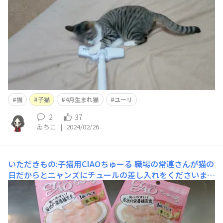
猫
子猫
4月生まれ猫
ユーリ
2
37
ゐちこ
|
2024/02/26
いただきもの:子猫用CIAOちゅーる
職場の常連さんが猫の
日だからとニャンズにチュールの差し入れをくださいまし
た🫰 2人ともかじりついて絞り出すというなかなかワイル
ドな食べ方。画像が暗くなっちゃったけど撮り直す間もな
いぐらいゴクゴクと飲み干す。 もっと欲しいなーという
目で見られるけどあんまいっぺんに食べたらお腹壊すか