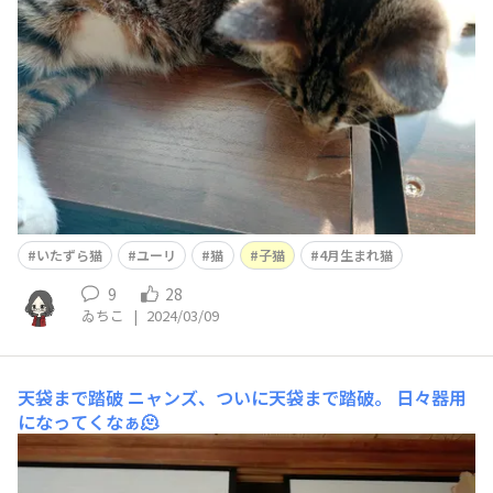
中にカラーボックスケース入れてたから外れるまでには至
らなかったけどそれがなければ棚板完全にもげてたかも。
猫らしく軽やかに降りるってのとは無縁な我が家のニ
いたずら猫
ユーリ
猫
子猫
4月生まれ猫
9
28
ゐちこ
|
2024/03/09
天袋まで踏破
ニャンズ、ついに天袋まで踏破。 日々器用
になってくなぁ🫠