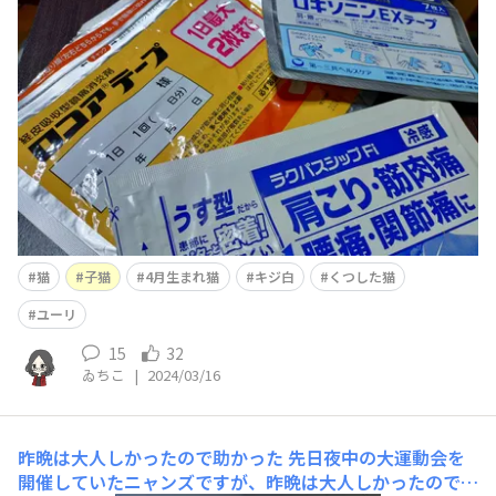
布を貼った肩の匂いをずっとクンカクンカと嗅いでたり舐
めようとして止められる。猫ってだいたいミント系の香り
が苦手な子が多いけどたまにやたらミント系の香りが大好
きな子って居るよね。
猫
子猫
4月生まれ猫
キジ白
くつした猫
ユーリ
15
32
ゐちこ
|
2024/03/16
昨晩は大人しかったので助かった
先日夜中の大運動会を
開催していたニャンズですが、昨晩は大人しかったのでち