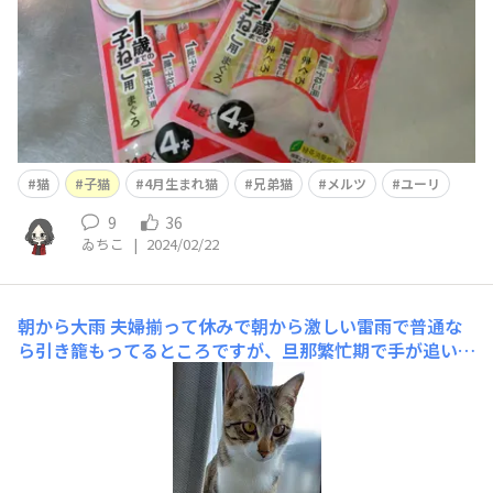
猫
子猫
4月生まれ猫
兄弟猫
メルツ
ユーリ
9
36
ゐちこ
|
2024/02/22
朝から大雨
夫婦揃って休みで朝から激しい雷雨で普通な
ら引き籠もってるところですが、旦那繁忙期で手が追いつ
かないと休日出勤かましてたので一緒にお出掛け。ニャン
ズにどこ行くのって顔をされました😅昼ご飯食べたら帰
って来るからなー🤗 そんなこんなですき家。お好み温玉
丼ミニサイズ。 珍しく豚汁サラダセ