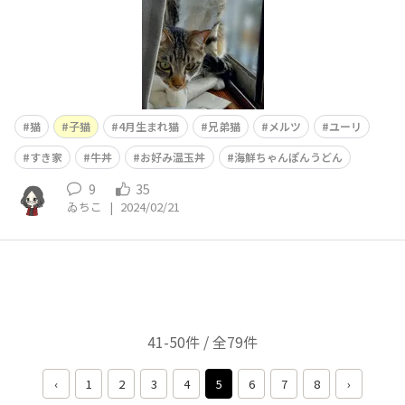
猫
子猫
4月生まれ猫
兄弟猫
メルツ
ユーリ
すき家
牛丼
お好み温玉丼
海鮮ちゃんぽんうどん
9
35
ゐちこ
|
2024/02/21
41-50件 / 全79件
‹
1
2
3
4
5
6
7
8
›