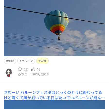
た。別の場所でもっと低いところを飛んでた気球があって
何かのセンサーなのか触角みたいなのの先に小さい丸いの
がピョコッと飛び出してるのを見たのだがあれって何じゃ
ろ？🤔標準装備なのか該当機体にだけ付いてるのかすらわ
からん😅
気球
バルーン
佐賀
13
46
ゐちこ
|
2024/02/18
さむーい
バルーンフェスタはとっくのとうに終わってる
けど寒くて風が凪いでいる日はたいていバルーンが飛んで
る佐賀。