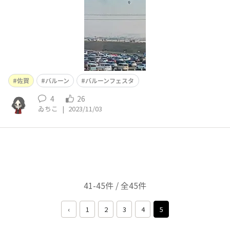
佐賀
バルーン
バルーンフェスタ
4
26
ゐちこ
|
2023/11/03
41-45件 / 全45件
‹
1
2
3
4
5