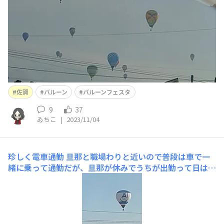
佐賀
バルーン
バルーンフェスタ
9
37
ゐちこ
|
2023/11/04
珍しく電車通勤
旦那と職場わりと近いので普段は車で一
緒に乗って通勤だが、旦那が休みでうちが出勤って日は電
車通勤になる。そして今バルーンフェスタにかぶってるも
んだから電車混むので座れないだろうな😂