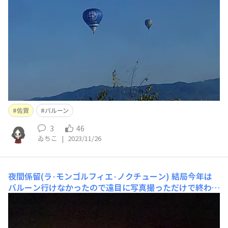
佐賀
バルーン
3
46
ゐちこ
|
2023/11/26
夜間係留(ラ·モンゴルフィエ·ノクチューン)
結局今年は
バルーン行けなかったので遠目に写真撮っただけで終わっ
た😂