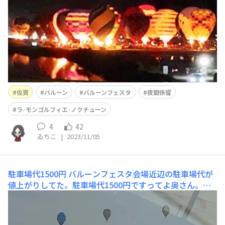
佐賀
バルーン
バルーンフェスタ
夜間係留
ラ·モンゴルフィエ·ノクチューン
4
42
ゐちこ
|
2023/11/05
駐車場代1500円
バルーンフェスタ会場近辺の駐車場代が
値上がりしてた。駐車場代1500円ですってよ奥さん。
(誰)