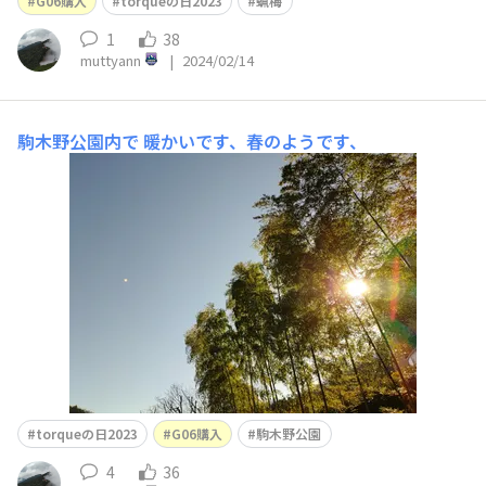
G06購入
torqueの日2023
蝋梅
1
38
muttyann
|
2024/02/14
駒木野公園内で
暖かいです、春のようです、
torqueの日2023
G06購入
駒木野公園
4
36