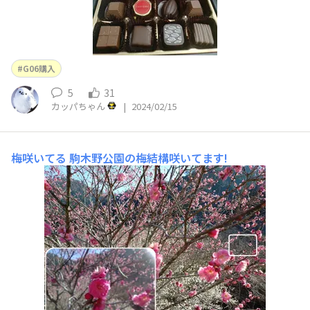
G06購入
5
31
カッパちゃん
|
2024/02/15
梅咲いてる
駒木野公園の梅結構咲いてます!