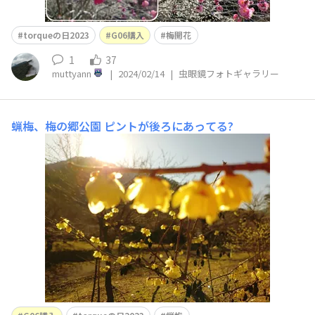
torqueの日2023
G06購入
梅開花
1
37
muttyann
|
2024/02/14
|
虫眼鏡フォトギャラリー
蝋梅、梅の郷公園
ピントが後ろにあってる?