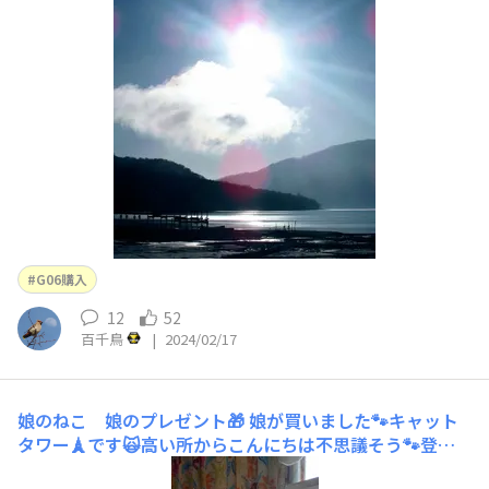
G06購入
12
52
百千鳥
|
2024/02/17
娘のねこ 娘のプレゼント🎁
娘が買いました🐾キャット
タワー🗼です🙀高い所からこんにちは不思議そう🐾登っ
たり😽降りたり😸楽しんでます😵‍💫メタボ解消に🙀現在５k