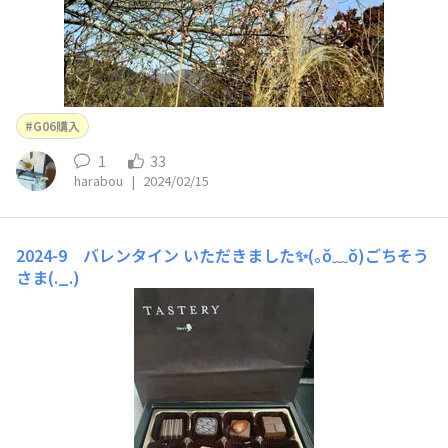
G06購入
1
33
harabou
|
2024/02/15
2024-9 バレンタイン
いただきました✨(｡ŏ﹏ŏ)ごちそう
さま(._.)