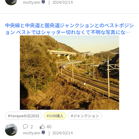
muttyann
|
2024/02/14
中央線と中央道と圏央道ジャンクションとのベストポジシ
ョン
ベストではシャッター切れなくて不明な写真になり
ました✨
torqueの日2023
G06購入
ジャンクション
2
40
muttyann
|
2024/02/14