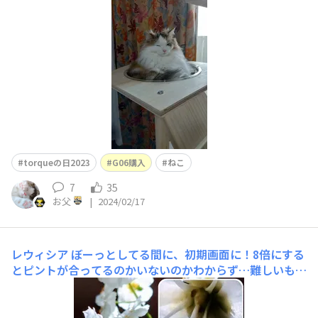
gキープ中
torqueの日2023
G06購入
ねこ
7
35
お父
|
2024/02/17
レウィシア
ぼーっとしてる間に、初期画面に！8倍にする
とピントが合ってるのかいないのかわからず…難しいもの
ですねぇ