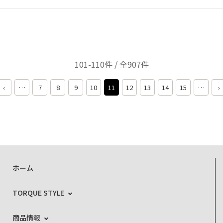
101-110件 / 全907件
‹
…
7
8
9
10
11
12
13
14
15
…
›
ホーム
TORQUE STYLE
商品情報