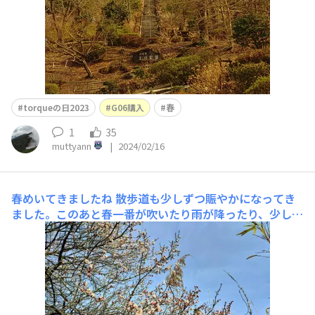
torqueの日2023
G06購入
春
1
35
muttyann
|
2024/02/16
春めいてきましたね
散歩道も少しずつ賑やかになってき
ました。このあと春一番が吹いたり雨が降ったり、少し荒
れ模様です。