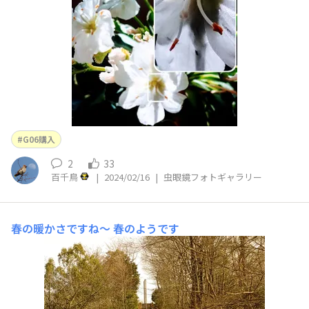
G06購入
2
33
百千鳥
|
2024/02/16
|
虫眼鏡フォトギャラリー
春の暖かさですね～
春のようです